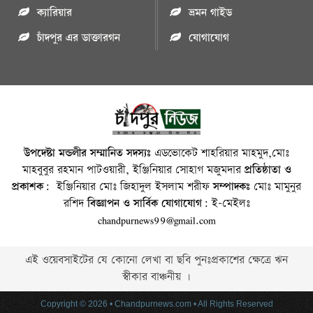
ক্যারিয়ার
ভ্রমন গাইড
চাঁদপুর এর ডাক্তারগন
যোগাযোগ
উপদেষ্টা মন্ডলীর সম্মানিত সদস্যঃ
এডভোকেট শাহরিয়ার মাহমুদ,মোঃ
মাহবুবুর রহমান পাটওয়ারী, ইঞ্জিনিয়ার সোহাগ মজুমদার
প্রতিষ্ঠাতা ও
প্রকাশক:
ইঞ্জিনিয়ার মোঃ জিহাদুল ইসলাম শরীফ
সম্পাদকঃ
মোঃ মামুনুর
রশিদ
বিজ্ঞাপন ও সার্বিক যোগাযোগ:
ই-মেইলঃ
chandpurnews99@gmail.com
এই ওয়েবসাইটের যে কোনো লেখা বা ছবি পুনঃপ্রকাশের ক্ষেত্রে ঋন
স্বীকার বাঞ্চনীয় ।
Copyright © 2026 • Chandpurnews.com • All Rights Reserved