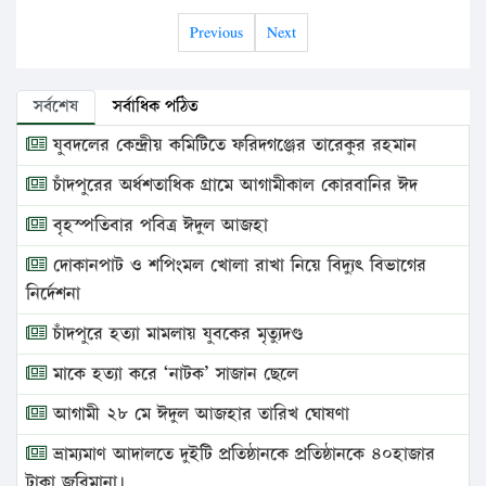
Previous
Next
সর্বশেষ
সর্বাধিক পঠিত
যুবদলের কেন্দ্রীয় কমিটিতে ফরিদগঞ্জের তারেকুর রহমান
চাঁদপুরের অর্ধশতাধিক গ্রামে আগামীকাল কোরবানির ঈদ
বৃহস্পতিবার পবিত্র ঈদুল আজহা
দোকানপাট ও শপিংমল খোলা রাখা নিয়ে বিদ্যুৎ বিভাগের
নির্দেশনা
চাঁদপুরে হত্যা মামলায় যুবকের মৃত্যুদণ্ড
মাকে হত্যা করে ‘নাটক’ সাজান ছেলে
আগামী ২৮ মে ঈদুল আজহার তারিখ ঘোষণা
ভ্রাম্যমাণ আদালতে দুইটি প্রতিষ্ঠানকে প্রতিষ্ঠানকে ৪০হাজার
টাকা জরিমানা।