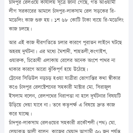
চাঁদপুর রেলওয়ে কার্যালয় সূত্রে জানা গেছে, গত আওয়ামী
লীগ সরকারের আমলে চাঁদপুর-লাকসাম রেল সড়কের রি-
মডেলিং কাজ শুরু হয়। ১শ ৬৮ কোটি টাকা ব্যয়ে রি-মডেলিং
কাজ চলছে।
আর এই কাজ ধীরগতিতে চলার কারণে পুরাতন লাইনে ঘটছে
অহরহ দুর্ঘটনা। এর মধ্যে মৈশাদী, শাহতলী,কংগাইশ,
ওয়ারুক, চিতোষী এলাকায় রেলের অনেক অংশে পাথর না
থাকার কারণে আরো ঝুঁকিপূর্ণ হয়ে উঠেছে।
ট্রেনের সিডিউল নড়চড় হওয়া যাত্রীরা ভোগান্তির কথা স্বীকার
কওে চাঁদপুর রেলস্টেশনের সহকারী মাস্টার মো. সিরাজুল
ইসলাম বলেন, রেলপথের নিরাপত্তা না হলে দুর্ঘটনার বিষয়টি
উড়িয়ে দেয়া যাবে না। তবে কতৃপর্ক্ষ এ বিষয়ে দ্রুত কাজ
করে যাচ্ছে।
চাঁদপুর-লাকসাম রেলওয়ের সহকারী প্রকৌশলী (পথ) মো.
লেয়াকত আলী বলেন, কাজের মেয়াদ আগামী ৩০ জুন পর্যন্ত