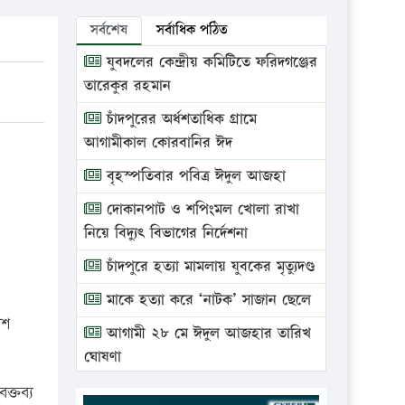
সর্বশেষ
সর্বাধিক পঠিত
যুবদলের কেন্দ্রীয় কমিটিতে ফরিদগঞ্জের
তারেকুর রহমান
চাঁদপুরের অর্ধশতাধিক গ্রামে
আগামীকাল কোরবানির ঈদ
বৃহস্পতিবার পবিত্র ঈদুল আজহা
দোকানপাট ও শপিংমল খোলা রাখা
নিয়ে বিদ্যুৎ বিভাগের নির্দেশনা
চাঁদপুরে হত্যা মামলায় যুবকের মৃত্যুদণ্ড
মাকে হত্যা করে ‘নাটক’ সাজান ছেলে
েশ
আগামী ২৮ মে ঈদুল আজহার তারিখ
ঘোষণা
ভ্রাম্যমাণ আদালতে দুইটি প্রতিষ্ঠানকে
্তব্য