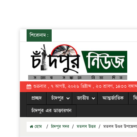
শিরোনাম:
শুক্রবার , ৭ আগস্ট, ২০২৬ খ্রিষ্টাব্দ , ২৩ শ্রাবণ, ১৪৩৩ বঙ্গাব্
প্রচ্ছদ
চাঁদপুর
জাতীয়
আন্তর্জাতিক
ফ
চাঁদপুর এর ডাক্তারগন
হোম
/
চাঁদপুর সদর
/
মতলব উত্তর
/
মতলব উওর উপজেলার সু