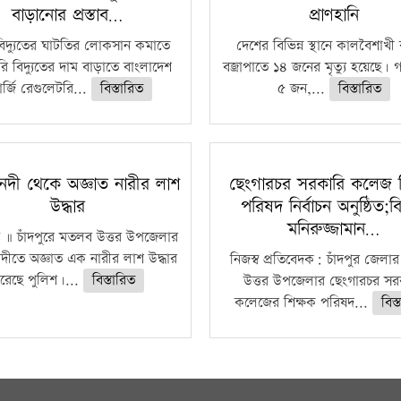
বাড়ানোর প্রস্তাব…
প্রাণহানি
বিদ্যুতের ঘাটতির লোকসান কমাতে
দেশের বিভিন্ন স্থানে কালবৈশাখ
ি বিদ্যুতের দাম বাড়াতে বাংলাদেশ
বজ্রাপাতে ১৪ জনের মৃত্যু হয়েছে। গ
র্জি রেগুলেটরি...
বিস্তারিত
৫ জন,...
বিস্তারিত
নদী থেকে অজ্ঞাত নারীর লাশ
ছেংগারচর সরকারি কলেজ শ
উদ্ধার
পরিষদ নির্বাচন অনুষ্ঠিত;বি
মনিরুজ্জামান…
ধি ॥ চাঁদপুরে মতলব উত্তর উপজেলার
দীতে অজ্ঞাত এক নারীর লাশ উদ্ধার
নিজস্ব প্রতিবেদক: চাঁদপুর জেল
রেছে পুলিশ।...
বিস্তারিত
উত্তর উপজেলার ছেংগারচর সর
কলেজের শিক্ষক পরিষদ...
বিস্