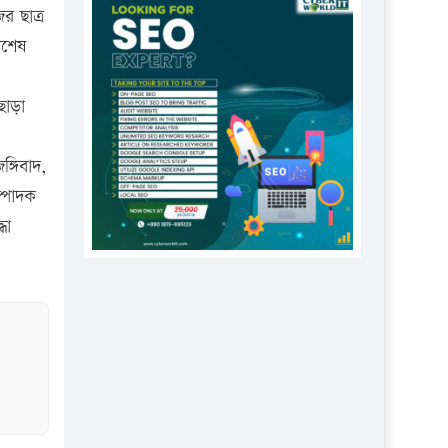
প্রতিষ্ঠানকে ৪০হাজার টাকা জরিমানা।
র ছাত্র
িশেষ
এবার লঞ্চের ভাড়া বাড়ল
১৭ থেকে ২১ শতাংশ বিদ্যুতের দাম
ছাড়া
বাড়ানোর প্রস্তাব পিডিবির
১৬ মে চাঁদপুর ও ২৫ মে ফেনী সফরে
্গিবাদ,
যাবেন প্রধানমন্ত্রী
্পাদক
উচ্চশিক্ষায় গৌরবময় অর্জন: পূর্ণ
ধা
স্কলারশিপে যুক্তরাষ্ট্রে পিএইচডি করছেন
কুয়েটের কৃতি…
সারা দেশে বজ্রাঘাতে ১৪ জনের
প্রাণহানি
কঠোর হচ্ছে এসএসসি ও এইচএসসি
পরীক্ষা
ফরিদগঞ্জে আগুনে পুড়লো ৬ ব্যবসা