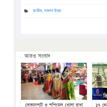
জাতীয়
,
মতলব উত্তর
আরও সংবাদ
দোকানপাট ও শপিংমল খোলা রাখা
১৭ থে