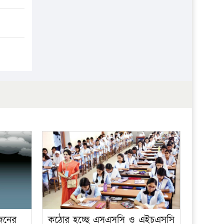
প্রতিষ্ঠান
 জনের
কঠোর হচ্ছে এসএসসি ও এইচএসসি