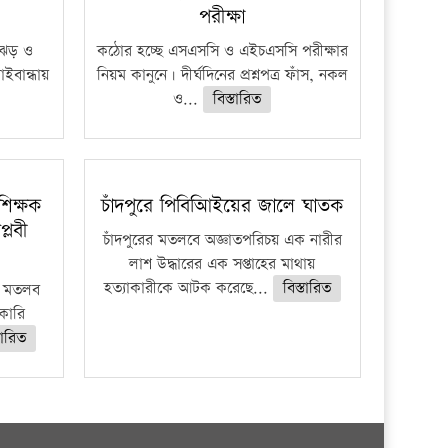
পরীক্ষা
ী ঝড় ও
কঠোর হচ্ছে এসএসসি ও এইচএসসি পরীক্ষার
াইবান্ধায়
নিয়ম কানুনে। দীর্ঘদিনের প্রশ্নপত্র ফাঁস, নকল
ও...
বিস্তারিত
িক্ষক
চাঁদপুরে পিবিআিইয়ের জালে ঘাতক
প্লবী
চাঁদপুরের মতলবে অজ্ঞাতপরিচয় এক নারীর
লাশ উদ্ধারের এক সপ্তাহের মাথায়
হত্যাকারীকে আটক করেছে...
বিস্তারিত
ার মতলব
কারি
তারিত