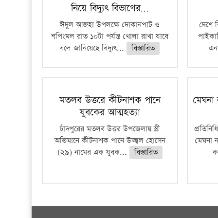
নিয়ে বিদ্যুৎ বিভাগের…
ঈদুল আজহা উপলক্ষে দোকানপাট ও
দেশে 
শপিংমল রাত ১০টা পর্যন্ত খোলা রাখা যাবে
পাইকার
বলে জানিয়েছে বিদ্যুৎ...
বিস্তারিত
এনা
মতলব উত্তরে কীটনাশক পানে
মেঘনা 
যুবকের আত্মহত্যা
চাঁদপুরের মতলব উত্তর উপজেলায় স্ত্রী
প্রতিনি
অভিমানে কীটনাশক পানে উজ্জ্বল হোসেন
মেঘনা ন
(২৯) নামের এক যুবক...
বিস্তারিত
ক