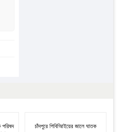
ক পরিষদ
চাঁদপুরে পিবিআিইয়ের জালে ঘাতক