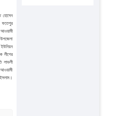
এবার লঞ্চের ভাড়া বাড়ল
১৭ থেকে ২১ শতাংশ বিদ্যুতের দাম বাড়ানোর
াত হোসেন
প্রস্তাব পিডিবির
, ফতেপুর
, আওয়ামী
১৬ মে চাঁদপুর ও ২৫ মে ফেনী সফরে যাবেন
প্রধানমন্ত্রী
, উপজেলা
ম ইউনিয়ন
উচ্চশিক্ষায় গৌরবময় অর্জন: পূর্ণ স্কলারশিপে
ষক লীগের
যুক্তরাষ্ট্রে পিএইচডি করছেন কুয়েটের কৃতি…
তি লাভলী
সারা দেশে বজ্রাঘাতে ১৪ জনের প্রাণহানি
ন আওয়ামী
কঠোর হচ্ছে এসএসসি ও এইচএসসি পরীক্ষা
ল ইসলাম।
ফরিদগঞ্জে আগুনে পুড়লো ৬ ব্যবসা প্রতিষ্ঠান