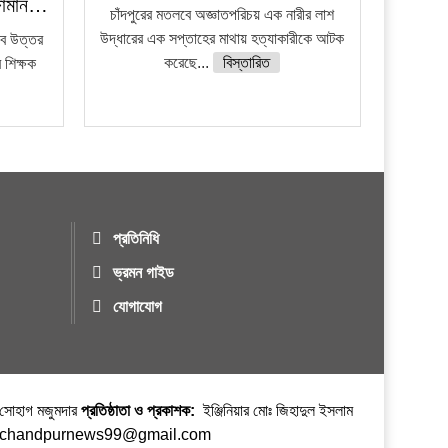
জ্জামান…
চাঁদপুরের মতলবে অজ্ঞাতপরিচয় এক নারীর লাশ
উদ্ধারের এক সপ্তাহের মাথায় হত্যাকারীকে আটক
লব উত্তর
করেছে...
বিস্তারিত
শিক্ষক
প্রতিনিধি
ভ্রমন গাইড
যোগাযোগ
র সোহাগ মজুমদার
প্রতিষ্ঠাতা ও প্রকাশক:
ইঞ্জিনিয়ার মোঃ জিহাদুল ইসলাম
ঃ chandpurnews99@gmail.com