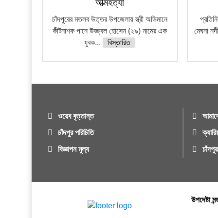
আত্মহত্যা
চাঁদপুরের মতলব উত্তর উপজেলায় স্ত্রী অভিমানে
প্রতিন
কীটনাশক পানে উজ্জ্বল হোসেন (২৯) নামের এক
মেঘনা নদ
যুবক...
বিস্তারিত
ওয়েব বৃত্তান্ত
আমাদে
চাঁদপুর পরিচিতি
ক্যারি
বিজ্ঞাপন মুল্য
চাঁদপ
উপদেষ্টা মন