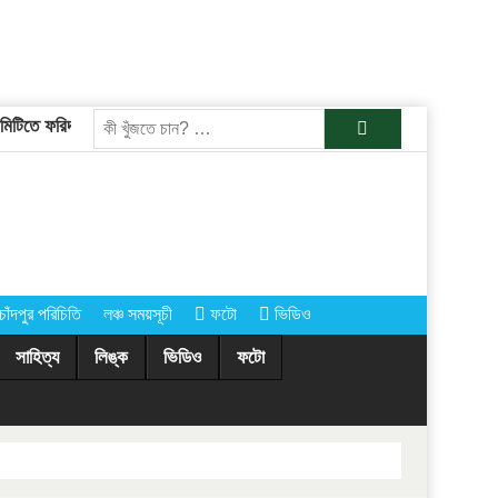
টিতে ফরিদগঞ্জের তারেকুর রহমান
চাঁদপুরের অর্ধশতাধিক গ্রামে আগামীকাল কোরবা
খুজুন
চাঁদপুর পরিচিতি
লঞ্চ সময়সূচী
ফটো
ভিডিও
সাহিত্য
লিঙ্ক
ভিডিও
ফটো