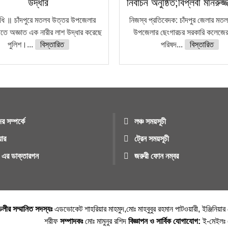
উদ্ধার
নির্বাচন অনুষ্ঠিত;বিপ্লবী মনিরু
িধি ॥ চাঁদপুরে মতলব উত্তর উপজেলার
নিজস্ব প্রতিবেদক: চাঁদপুর জেলার মত
ীতে অজ্ঞাত এক নারীর লাশ উদ্ধার করেছে
উপজেলার ছেংগারচর সরকারি কলেজের 
পুলিশ।...
বিস্তারিত
পরিষদ...
বিস্তারিত
র সম্পর্কে
লঞ্চ সময়সূচী
য়ার
ট্রেন সময়সূচী
ুর এর ডাক্তারগন
জরুরী ফোন নম্বর
্ডলীর সম্মানিত সদস্যঃ
এডভোকেট শাহরিয়ার মাহমুদ,মোঃ মাহবুবুর রহমান পাটওয়ারী, ইঞ্জিনিয়া
শরীফ
সম্পাদকঃ
মোঃ মামুনুর রশিদ
বিজ্ঞাপন ও সার্বিক যোগাযোগ:
ই-মেইল