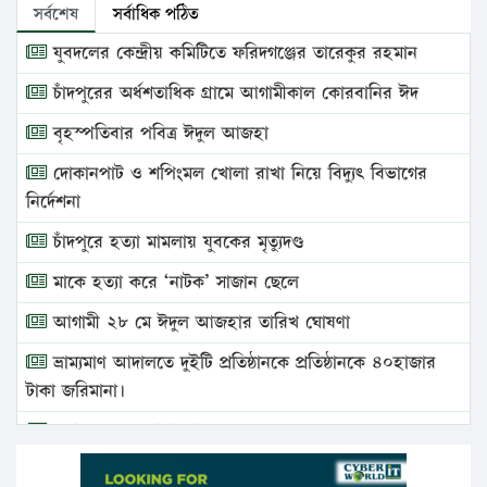
সর্বশেষ
সর্বাধিক পঠিত
যুবদলের কেন্দ্রীয় কমিটিতে ফরিদগঞ্জের তারেকুর রহমান
চাঁদপুরের অর্ধশতাধিক গ্রামে আগামীকাল কোরবানির ঈদ
বৃহস্পতিবার পবিত্র ঈদুল আজহা
দোকানপাট ও শপিংমল খোলা রাখা নিয়ে বিদ্যুৎ বিভাগের
নির্দেশনা
চাঁদপুরে হত্যা মামলায় যুবকের মৃত্যুদণ্ড
মাকে হত্যা করে ‘নাটক’ সাজান ছেলে
আগামী ২৮ মে ঈদুল আজহার তারিখ ঘোষণা
ভ্রাম্যমাণ আদালতে দুইটি প্রতিষ্ঠানকে প্রতিষ্ঠানকে ৪০হাজার
টাকা জরিমানা।
এবার লঞ্চের ভাড়া বাড়ল
১৭ থেকে ২১ শতাংশ বিদ্যুতের দাম বাড়ানোর প্রস্তাব পিডিবির