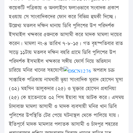
কয়েকটি পত্রিকায় ও অনলাইনে ফলাওভাবে সংবাদক প্রকাশ
হওয়ায় সে সাংবাদিকদের ফোন করে বিভিন্ন হুমকী দিচ্ছে।
উল্লেখ্য মতলব দক্ষিন থানায় ডিবি পুলিশের উপ পরিদর্শক
ইসমাইল খন্দকার ৫জনকে আসামী করে মাদক মামলা দায়ের
করেন। মামলা নং-৪ তারিখ ৭-৮-১৫। গত বৃহস্পতিবার রাত
সাড়ে ১১টায় মতলব দক্ষিন বহরি গ্রামে ডিবি পুলিশের উপ
পরিদর্শক ইসমাইল খন্দকার সঙ্গীয় ফোর্স নিয়ে অভিযান
চারিয়ে মনির খানের সহযোগী
অপরাধ চক্র
সাপ্তাহিক পত্রিকায় নামধারী ভুয়া সাংবাদিক মুরাদ হোসেন মুসা
(৩২) মহসিন তালুকদার (২৫) ও মুক্তার হোসেন প্রধানিয়া
(২৫) কে হাতেনাতে ৩২ পিস ইয়াবা সহ আটক করে। এসময়
চাঁদাবাজ মামলা আসামী ও মাদক ব্যবসায়ী মনির খান ডিবি
পুলিশের উপস্থিতি টের পেয়ে ঘটনাস্থল থেকে পালিয়ে যায়।
ইতিপূর্বে মাদক মামলার পলাতক আসামী ও চাঁদপুর শহরের