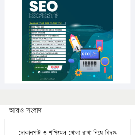
১৬ মে চাঁদপুর ও ২৫ মে ফেনী সফরে যাবেন প্রধানমন্ত্রী
উচ্চশিক্ষায় গৌরবময় অর্জন: পূর্ণ স্কলারশিপে যুক্তরাষ্ট্রে
পিএইচডি করছেন কুয়েটের কৃতি…
সারা দেশে বজ্রাঘাতে ১৪ জনের প্রাণহানি
কঠোর হচ্ছে এসএসসি ও এইচএসসি পরীক্ষা
ফরিদগঞ্জে আগুনে পুড়লো ৬ ব্যবসা প্রতিষ্ঠান
আরও সংবাদ
দোকানপাট ও শপিংমল খোলা রাখা নিয়ে বিদ্যুৎ