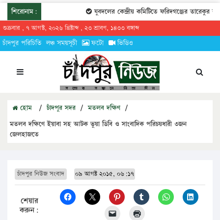
শিরোনাম:
যুবদলের কেন্দ্রীয় কমিটিতে ফরিদগঞ্জের তারেকুর রহমা
শুক্রবার , ৭ আগস্ট, ২০২৬ খ্রিষ্টাব্দ , ২৩ শ্রাবণ, ১৪৩৩ বঙ্গাব্দ
চাঁদপুর পরিচিতি
লঞ্চ সময়সূচী
ফটো
ভিডিও
হোম
/
চাঁদপুর সদর
/
মতলব দক্ষিণ
/
মতলব দক্ষিণে ইয়াবা সহ আটক ভুয়া ডিবি ও সাংবাদিক পরিচয়ধারী ৩জন
জেলহাজতে
চাঁদপুর নিউজ সংবাদ
০৯ আগষ্ট ২০১৫, ০৬:১৭
শেয়ার
করুন: