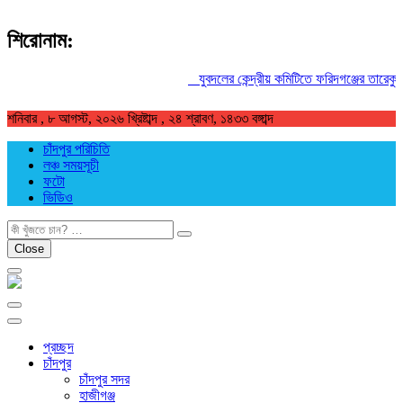
শিরোনাম:
যুবদলের কেন্দ্রীয় কমিটিতে ফরিদগঞ্জের তারেকুর রহমান
শনিবার , ৮ আগস্ট, ২০২৬ খ্রিষ্টাব্দ , ২৪ শ্রাবণ, ১৪৩৩ বঙ্গাব্দ
চাঁদপুর পরিচিতি
লঞ্চ সময়সূচী
ফটো
ভিডিও
খুজুন
Close
প্রচ্ছদ
চাঁদপুর
চাঁদপুর সদর
হাজীগঞ্জ