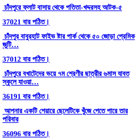
চাঁদপুরে ফ্লাট বাসায় থেকে পতিতা-খদ্দরসহ আটক-৫
37021 বার পঠিত।
চাঁদপুর বাবুরহাট ফাইভ ষ্টার পার্ক থেকে ৫০ জোড়া প্রেমিক
জুটি…
37012 বার পঠিত।
চাঁদপুরে বখাটেদের ভয়ে ৭ম শ্রেণীর ছাত্রীর ৬মাস যাবত
স্কুলে যাওয়া…
36191 বার পঠিত।
আপনার একটি শেয়ারে ছেলেটিকে খুঁজে পেতে পারে তার
পরিবার
36096 বার পঠিত।