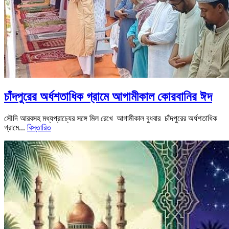
চাঁদপুরের অর্ধশতাধিক গ্রামে আগামীকাল কোরবানির ঈদ
সৌদি আরবসহ মধ্যপ্রাচ্যের সঙ্গে মিল রেখে আগামীকাল বুধবার চাঁদপুরের অর্ধশতাধিক
গ্রামে...
বিস্তারিত