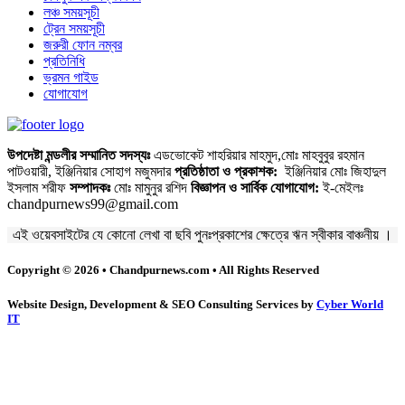
লঞ্চ সময়সূচী
ট্রেন সময়সূচী
জরুরী ফোন নম্বর
প্রতিনিধি
ভ্রমন গাইড
যোগাযোগ
উপদেষ্টা মন্ডলীর সম্মানিত সদস্যঃ
এডভোকেট শাহরিয়ার মাহমুদ,মোঃ মাহবুবুর রহমান
পাটওয়ারী, ইঞ্জিনিয়ার সোহাগ মজুমদার
প্রতিষ্ঠাতা ও প্রকাশক:
ইঞ্জিনিয়ার মোঃ জিহাদুল
ইসলাম শরীফ
সম্পাদকঃ
মোঃ মামুনুর রশিদ
বিজ্ঞাপন ও সার্বিক যোগাযোগ:
ই-মেইলঃ
chandpurnews99@gmail.com
এই ওয়েবসাইটের যে কোনো লেখা বা ছবি পুনঃপ্রকাশের ক্ষেত্রে ঋন স্বীকার বাঞ্চনীয় ।
Copyright © 2026 • Chandpurnews.com • All Rights Reserved
Website Design, Development & SEO Consulting Services by
Cyber World
IT