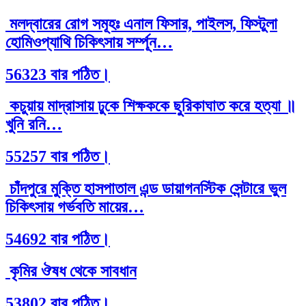
মলদ্বারের রোগ সমূহঃ এনাল ফিসার, পাইলস, ফিস্টুলা
হোমিওপ্যাথি চিকিৎসায় সর্ম্পূন…
56323 বার পঠিত।
কচুয়ায় মাদ্রাসায় ঢুকে শিক্ষককে ছুরিকাঘাত করে হত্যা ॥
খুনি রনি…
55257 বার পঠিত।
চাঁদপুরে মুক্তি হাসপাতাল এন্ড ডায়াগনস্টিক সেন্টারে ভুল
চিকিৎসায় গর্ভবতি মায়ের…
54692 বার পঠিত।
কৃমির ঔষধ থেকে সাবধান
53802 বার পঠিত।