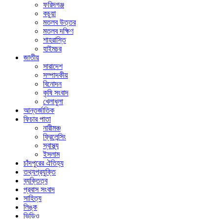
ফরিদগঞ্জ
কচুয়া
মতলব উত্তর
মতলব দক্ষিণ
শাহরাস্তি
হাইমচর
জাতীয়
সারাদেশ
সম্পাদকীয়
বিনোদন
কৃষি সংবাদ
খেলাধুলা
আন্তর্জাতিক
ফিচার পাতা
নারীমঞ্চ
ফ্রিলেন্সিং
স্বাস্থ্য
ইসলাম
চাঁদপুরের ঐতিহ্য
তথ্যপ্রযুক্তি
ব্যক্তিত্ব
প্রবাস সংবাদ
সাহিত্য
লিঙ্ক
ভিডিও