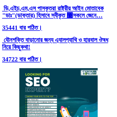
ডি,এইচ,এম,এস পাসকৃতরা রাষ্ট্রীয় আইন মোতাবেক
"ডাঃ"(ডাক্তার) হিসাবে স্বীকৃত ঳সকলে জেনে…
35441 বার পঠিত।
যৌনশক্তি বাড়ানোর জন্য এ্যালপ্যাথি ও হারবাল ঔষধ
নিয়ে কিছুকথা!
34722 বার পঠিত।