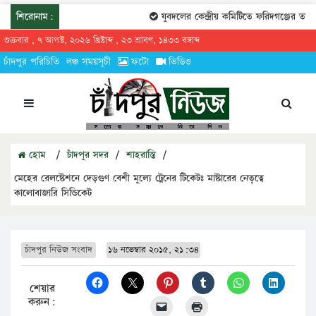
শিরোনাম:
যুবদলের কেন্দ্রীয় কমিটিতে ফরিদগঞ্জের তারেকুর
শুক্রবার , ৭ আগস্ট, ২০২৬ খ্রিষ্টাব্দ , ২৩ শ্রাবণ, ১৪৩৩ বঙ্গাব্দ
চাঁদপুর পরিচিতি
লঞ্চ সময়সূচী
ফটো
ভিডিও
হোম
/
চাঁদপুর সদর
/
শাহরাস্তি
/
মেহের রেলষ্টেশনে দেড়গুণ বেশী মুল্যে ট্রেনের টিকেটঃ মাষ্টারের নেতৃত্বে
কালোবাজারি সিন্ডিকেট
চাঁদপুর নিউজ সংবাদ
১৬ নভেম্বার ২০১৫, ২১:৩৪
শেয়ার
করুন: