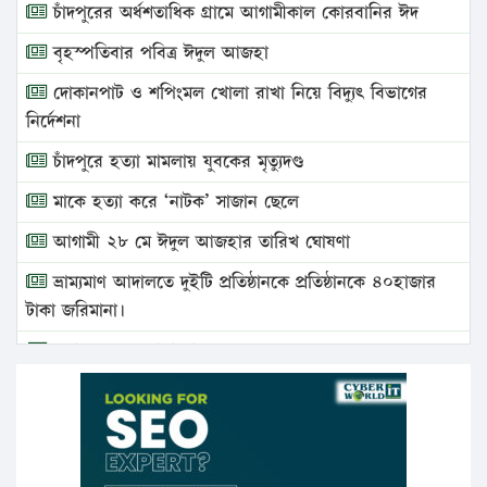
চাঁদপুরের অর্ধশতাধিক গ্রামে আগামীকাল কোরবানির ঈদ
বৃহস্পতিবার পবিত্র ঈদুল আজহা
দোকানপাট ও শপিংমল খোলা রাখা নিয়ে বিদ্যুৎ বিভাগের
নির্দেশনা
চাঁদপুরে হত্যা মামলায় যুবকের মৃত্যুদণ্ড
মাকে হত্যা করে ‘নাটক’ সাজান ছেলে
আগামী ২৮ মে ঈদুল আজহার তারিখ ঘোষণা
ভ্রাম্যমাণ আদালতে দুইটি প্রতিষ্ঠানকে প্রতিষ্ঠানকে ৪০হাজার
টাকা জরিমানা।
এবার লঞ্চের ভাড়া বাড়ল
১৭ থেকে ২১ শতাংশ বিদ্যুতের দাম বাড়ানোর প্রস্তাব পিডিবির
১৬ মে চাঁদপুর ও ২৫ মে ফেনী সফরে যাবেন প্রধানমন্ত্রী
উচ্চশিক্ষায় গৌরবময় অর্জন: পূর্ণ স্কলারশিপে যুক্তরাষ্ট্রে