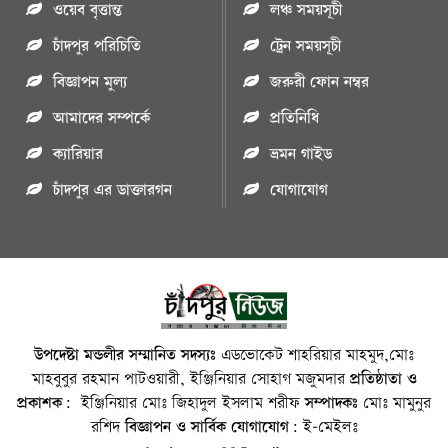
ওয়েব বৃত্তান্ত
লঞ্চ সময়সূচী
চাঁদপুর পরিচিতি
ট্রেন সময়সূচী
বিজ্ঞাপন মুল্য
জরুরী ফোন নম্বর
আমাদের সম্পর্কে
প্রতিনিধি
ক্যারিয়ার
ভ্রমন গাইড
চাঁদপুর এর ডাক্তারগন
যোগাযোগ
উপদেষ্টা মন্ডলীর সম্মানিত সদস্যঃ
এডভোকেট শাহরিয়ার মাহমুদ,মোঃ
মাহবুবুর রহমান পাটওয়ারী, ইঞ্জিনিয়ার সোহাগ মজুমদার
প্রতিষ্ঠাতা ও
প্রকাশক:
ইঞ্জিনিয়ার মোঃ জিহাদুল ইসলাম শরীফ
সম্পাদকঃ
মোঃ মামুনুর
রশিদ
বিজ্ঞাপন ও সার্বিক যোগাযোগ:
ই-মেইলঃ