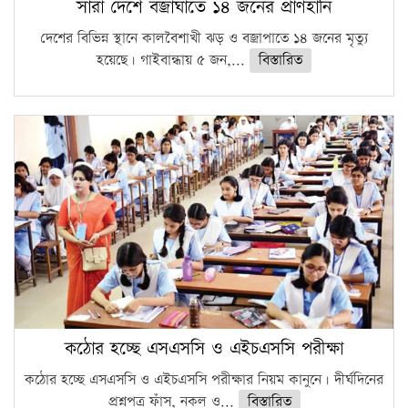
সারা দেশে বজ্রাঘাতে ১৪ জনের প্রাণহানি
দেশের বিভিন্ন স্থানে কালবৈশাখী ঝড় ও বজ্রাপাতে ১৪ জনের মৃত্যু
হয়েছে। গাইবান্ধায় ৫ জন,...
বিস্তারিত
কঠোর হচ্ছে এসএসসি ও এইচএসসি পরীক্ষা
কঠোর হচ্ছে এসএসসি ও এইচএসসি পরীক্ষার নিয়ম কানুনে। দীর্ঘদিনের
প্রশ্নপত্র ফাঁস, নকল ও...
বিস্তারিত