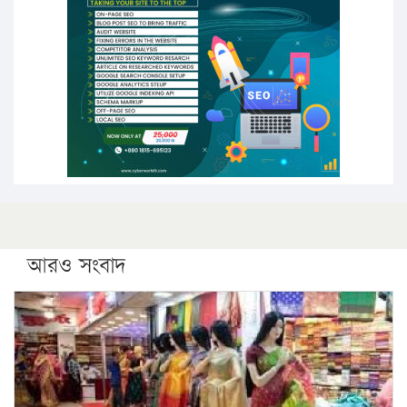
পিএইচডি করছেন কুয়েটের কৃতি…
সারা দেশে বজ্রাঘাতে ১৪ জনের প্রাণহানি
কঠোর হচ্ছে এসএসসি ও এইচএসসি পরীক্ষা
ফরিদগঞ্জে আগুনে পুড়লো ৬ ব্যবসা প্রতিষ্ঠান
আরও সংবাদ