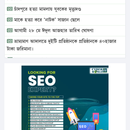
চাঁদপুরে হত্যা মামলায় যুবকের মৃত্যুদণ্ড
মাকে হত্যা করে ‘নাটক’ সাজান ছেলে
আগামী ২৮ মে ঈদুল আজহার তারিখ ঘোষণা
ভ্রাম্যমাণ আদালতে দুইটি প্রতিষ্ঠানকে প্রতিষ্ঠানকে ৪০হাজার
টাকা জরিমানা।
এবার লঞ্চের ভাড়া বাড়ল
১৭ থেকে ২১ শতাংশ বিদ্যুতের দাম বাড়ানোর প্রস্তাব পিডিবির
১৬ মে চাঁদপুর ও ২৫ মে ফেনী সফরে যাবেন প্রধানমন্ত্রী
উচ্চশিক্ষায় গৌরবময় অর্জন: পূর্ণ স্কলারশিপে যুক্তরাষ্ট্রে
পিএইচডি করছেন কুয়েটের কৃতি…
সারা দেশে বজ্রাঘাতে ১৪ জনের প্রাণহানি
কঠোর হচ্ছে এসএসসি ও এইচএসসি পরীক্ষা