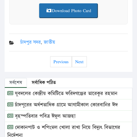
Download Photo Card
চাঁদপুর সদর
,
জাতীয়
Previous
Next
সর্বশেষ
সর্বাধিক পঠিত
যুবদলের কেন্দ্রীয় কমিটিতে ফরিদগঞ্জের তারেকুর রহমান
চাঁদপুরের অর্ধশতাধিক গ্রামে আগামীকাল কোরবানির ঈদ
বৃহস্পতিবার পবিত্র ঈদুল আজহা
দোকানপাট ও শপিংমল খোলা রাখা নিয়ে বিদ্যুৎ বিভাগের
নির্দেশনা