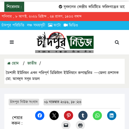
শিরোনাম:
যুবদলের কেন্দ্রীয় কমিটিতে ফরিদগঞ্জের তারেকুর রহ
শনিবার , ৮ আগস্ট, ২০২৬ খ্রিষ্টাব্দ , ২৪ শ্রাবণ, ১৪৩৩ বঙ্গাব্দ
চাঁদপুর পরিচিতি
লঞ্চ সময়সূচী
ফটো
ভিডিও
হোম
/
জাতীয়
/
মৈশাদী ইউনিয়ন এখন পরিপূর্ণ ডিজিটাল ইউনিয়নে রুপান্তরিত —জেলা প্রশাসক
মো. আবদুস সবুর মন্ডল
চাঁদপুর নিউজ সংবাদ
০১ নভেম্বার ২০১৬, ১৮:২৩
শেয়ার
করুন: