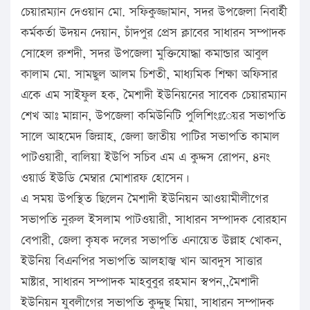
চেয়ারম্যান দেওয়ান মো. সফিকুজ্জামান, সদর উপজেলা নিবার্হী
কর্মকর্তা উদয়ন দেয়ান, চাঁদপুর প্রেস ক্লাবের সাধারন সম্পাদক
সোহেল রুশদী, সদর উপজেলা মুক্তিযোদ্ধা কমান্ডার আবুল
কালাম মো. সামছুল আলম চিশতী, মাধ্যমিক শিক্ষা অফিসার
একে এম সাইফুল হক, মৈশাদী ইউনিয়নের সাবেক চেয়ারম্যান
শেখ আঃ মান্নান, উপজেলা কমিউনিটি পুলিশিংঃেয়র সভাপতি
সালে আহমেদ জিন্নাহ, জেলা জাতীয় পাটির সভাপতি কামাল
পাটওয়ারী, বালিয়া ইউপি সচিব এম এ কুদ্দস রোপন, ৪নং
ওয়ার্ড ইউডি মেম্বার মোশারফ হোসেন।
এ সময় উপস্থিত ছিলেন মৈশাদী ইউনিয়ন আওয়ামীলীগের
সভাপতি নুরুল ইসলাম পাটওয়ারী, সাধারন সম্পাদক বোরহান
বেপারী, জেলা কৃষক দলের সভাপতি এনায়েত উল্লাহ খোকন,
ইউনিয় বিএনপির সভাপতি আলহাজ্ব খান আবদুস সাত্তার
মাষ্টার, সাধারন সম্পাদক মাহবুবুর রহমান স্বপন,,মৈশাদী
ইউনিয়ন যুবলীগের সভাপতি কুদ্দুছ মিয়া, সাধারন সম্পাদক