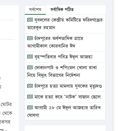
সর্বশেষ
সর্বাধিক পঠিত
যুবদলের কেন্দ্রীয় কমিটিতে ফরিদগঞ্জের
তারেকুর রহমান
চাঁদপুরের অর্ধশতাধিক গ্রামে
আগামীকাল কোরবানির ঈদ
বৃহস্পতিবার পবিত্র ঈদুল আজহা
দোকানপাট ও শপিংমল খোলা রাখা
নিয়ে বিদ্যুৎ বিভাগের নির্দেশনা
ও
চাঁদপুরে হত্যা মামলায় যুবকের মৃত্যুদণ্ড
য়
মাকে হত্যা করে ‘নাটক’ সাজান ছেলে
 মোটর
আগামী ২৮ মে ঈদুল আজহার তারিখ
ক থেকে
ঘোষণা
ালকসহ
ভ্রাম্যমাণ আদালতে দুইটি প্রতিষ্ঠানকে
েছে।