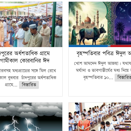
ঁদপুরের অর্ধশতাধিক গ্রামে
বৃহস্পতিবার পবিত্র ঈদুল
গামীকাল কোরবানির ঈদ
খোশ আমদেদ ঈদুল আজহা। যথাযথ
মর্যাদা ও ভাবগাম্ভীর্যের মধ্য দিয়
বসহ মধ্যপ্রাচ্যের সঙ্গে মিল রেখে
বৃহস্পতিবার ১০...
বিস্তারি
াল বুধবার চাঁদপুরের অর্ধশতাধিক
গ্রামে...
বিস্তারিত