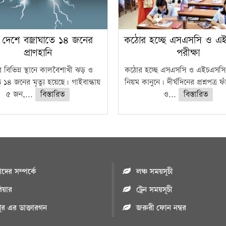
 দেশে বজ্রাঘাতে ১৪ জনের
কঠোর হচ্ছে এসএসসি ও এ
প্রাণহানি
পরীক্ষা
 বিভিন্ন স্থানে কালবৈশাখী ঝড় ও
কঠোর হচ্ছে এসএসসি ও এইচএসসি 
ে ১৪ জনের মৃত্যু হয়েছে। গাইবান্ধায়
নিয়ম কানুনে। দীর্ঘদিনের প্রশ্নপত্র 
৫ জন,...
বিস্তারিত
ও...
বিস্তারিত
ের সম্পর্কে
লঞ্চ সময়সূচী
রিয়ার
ট্রেন সময়সূচী
পুর এর ডাক্তারগন
জরুরী ফোন নম্বর