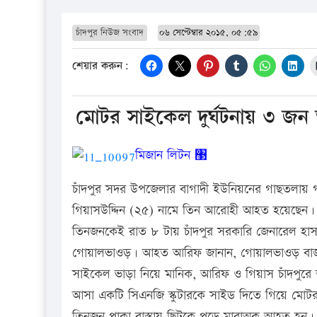
চাঁদপুর নিউজ সংবাদ
০৬ সেপ্টেম্বার ২০১৫, ০৫:৫৯
শেয়ার করুন:
মোটর সাইকেল দুর্ঘটনায় ৩ জ
মিজান লিটন ঳
চাঁদপুর সদর উপজেলার বাগাদী ইউনিয়নের গাছতলায় 
গিয়াসউদ্দিন (২৫) নামে তিন আরোহী আহত হয়েছেন। এ
তিনজনকেই রাত ৮ টায় চাঁদপুর সরকারি জেনারেল হা
গোয়ালভাওড়। আহত আরিফ জানান, গোয়ালভাওড় বাজার
সাইকেল ভাড়া নিয়ে মানিক, আরিফ ও গিয়াস চাঁদপুরে আ
আসা একটি সিএনজি স্কুটারকে সাইড দিতে গিয়ে মোটর স
তিনজন পাকা রাস্তায় ছিটকে পড়ে মারাত্মক আহত হন।