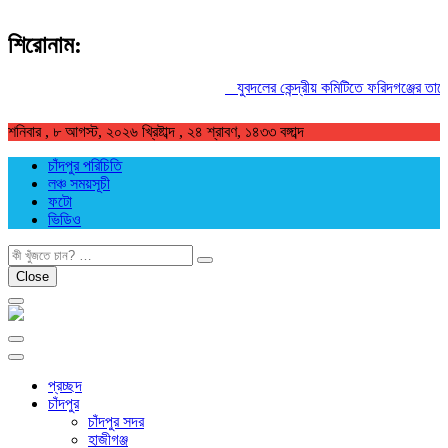
শিরোনাম:
যুবদলের কেন্দ্রীয় কমিটিতে ফরিদগঞ্জের তারেকুর
শনিবার , ৮ আগস্ট, ২০২৬ খ্রিষ্টাব্দ , ২৪ শ্রাবণ, ১৪৩৩ বঙ্গাব্দ
চাঁদপুর পরিচিতি
লঞ্চ সময়সূচী
ফটো
ভিডিও
খুজুন
Close
প্রচ্ছদ
চাঁদপুর
চাঁদপুর সদর
হাজীগঞ্জ