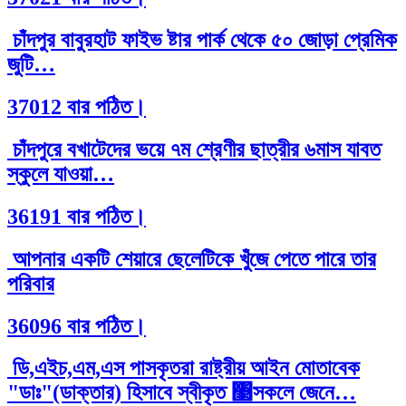
চাঁদপুর বাবুরহাট ফাইভ ষ্টার পার্ক থেকে ৫০ জোড়া প্রেমিক
জুটি…
37012 বার পঠিত।
চাঁদপুরে বখাটেদের ভয়ে ৭ম শ্রেণীর ছাত্রীর ৬মাস যাবত
স্কুলে যাওয়া…
36191 বার পঠিত।
আপনার একটি শেয়ারে ছেলেটিকে খুঁজে পেতে পারে তার
পরিবার
36096 বার পঠিত।
ডি,এইচ,এম,এস পাসকৃতরা রাষ্ট্রীয় আইন মোতাবেক
"ডাঃ"(ডাক্তার) হিসাবে স্বীকৃত ঳সকলে জেনে…