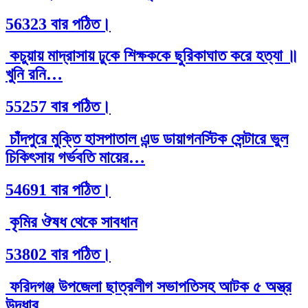
56323 বার পঠিত।
কচুয়ায় মাদ্রাসায় ঢুকে শিক্ষককে ছুরিকাঘাত করে হত্যা ॥
খুনি রনি…
55257 বার পঠিত।
চাঁদপুরে মুক্তি হাসপাতাল এন্ড ডায়াগনস্টিক সেন্টারে ভুল
চিকিৎসায় গর্ভবতি মায়ের…
54691 বার পঠিত।
কৃমির ঔষধ থেকে সাবধান
53802 বার পঠিত।
ফরিদগঞ্জ উপজেলা ছাত্রলীগ সভাপতিসহ আটক ৫ অস্ত্র
উদ্ধার