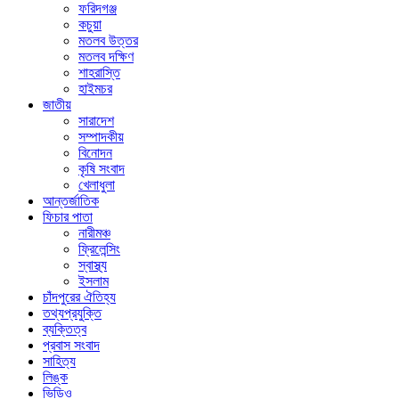
ফরিদগঞ্জ
কচুয়া
মতলব উত্তর
মতলব দক্ষিণ
শাহরাস্তি
হাইমচর
জাতীয়
সারাদেশ
সম্পাদকীয়
বিনোদন
কৃষি সংবাদ
খেলাধুলা
আন্তর্জাতিক
ফিচার পাতা
নারীমঞ্চ
ফ্রিলেন্সিং
স্বাস্থ্য
ইসলাম
চাঁদপুরের ঐতিহ্য
তথ্যপ্রযুক্তি
ব্যক্তিত্ব
প্রবাস সংবাদ
সাহিত্য
লিঙ্ক
ভিডিও