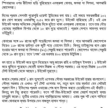
স্পিনারদের ওপর রীতিমত ছড়ি ঘুরিয়েছেন এনক্রুমা বোনার, জশুয়া দা সিলভা, আলঝারি
জোসেপরা।
দিনের প্রথম সেশনটা পুরোপুরি ওয়েস্ট ইন্ডিজের বলা যায়। এই সময়ে সফরকারীরা ১০২
রান যোগ করেছে ওভারপিছু ৩.৫২ করে রান তুলে। উইকেট হারিয়েছে ১টি। ওই এক
উইকেট আবার অভিষেক সেঞ্চুরির দিকে ছুটতে থাকা এনক্রুমা বোনারের। তবে তার দৌড়
থেমেছে ম্যাজিক ফিগার থেকে ১০ রান দূরে থাকতেই। প্রথম সেশনে সাফল্য বলতে
ওইটুকুই।
বোনারের সঙ্গে ৮৮ রানের জুটি গড়েছিলেন জশুয়া দা সিলভা। পরে আলঝারি জোসেপকে
নিয়েও ১১৮ রানের দুর্দান্ত এক জুটি গড়ে তোলেন তিনি। কিন্তু তাইজুলের বলে বোল্ড
হওয়ার আগে জশুয়া দা সিলভাও (৯২) সেঞ্চুরি করতে পারেননি। জোসেপও থামেন সেঞ্চুরি
থেকে ১৮ রান দূরে। তবে ‘লেজ’ এর ভরসায় ৪০০ ছাড়ায় উইন্ডিজ।
বল হাতে ৪ উইকেট করে তুলে নিয়েছেন আবু জায়েদ রাহি ও তাইজুল ইসলাম। ১ উইকেট
করে ঝুলিতে পুরেছেন মেহেদী হাসান মিরাজ ও সৌম্য সরকার। এর মধ্যে মিরাজ ১০০তম
টেস্ট উইকেট থেকে আছেন ১ উইকেট দূরত্বে।
জবাবে স্কোর বোর্ডে ১ রান তুলতেই ওপেনার সৌম্য সরকারের উইকেট হারায় বাংলাদেশ।
সৌম্য সরকার যে এখনও পূর্ণ টেস্ট ওপেনার নন, নতুন বলে তার ব্যর্থতা যেন সেটারই
প্রমাণ দিল। ইনিংসের প্রথম ওভারের শেষ বলে ফ্লিক করতে চেয়েছিলেন এই বাঁহাতি।
কিন্তু বল নিচু রাখতে পারেননি। ফলে শর্ট মিড-উইকেটে থাকা মেয়ার্স সহজেই ক্যাচ
তালুবন্দি করেন। তৃতীয় ওভারে ফের গ্যাব্রিয়েলের আঘাত। এবার লুজ শট খেলে গালিতে
থাকা বোনারকে ক্যাচ উপহার দেন নাজমুল হাসান শান্ত।