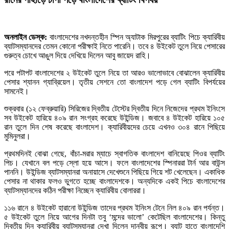
অনলাইন ডেস্ক:
বাংলাদেশের নখদন্তহীন স্পিন অ্যাটাক মিরপুরের ব্যাটিং পিচে ক্যারিবীয়
ব্যাটসম্যানদের তেমন কোনো পরীক্ষাই নিতে পারেনি। তবে ৪ উইকেট তুলে নিয়ে পেসারের
গুরুত্ব চোখে আঙুল দিয়ে দেখিয়ে দিলেন আবু জায়েদ রাহি।
পরে পটাপট বাংলাদেশের ২ উইকেট তুলে নিয়ে তা আরও ভালোভাবে বোঝালেন ক্যারিবীয়
পেসার শ্যানন গ্যাব্রিয়েল। তৃতীয় সেশনে তো বাংলাদেশ পড়ে গেল ব্যাটিং বিপর্যয়ের
সামনেই।
শুক্রবার (১২ ফেব্রুয়ারি) সিরিজের দ্বিতীয় টেস্টের দ্বিতীয় দিনে নিজেদের প্রথম ইনিংসে
সব উইকেট হারিয়ে ৪০৯ রান সংগ্রহ করেছে উইন্ডিজ। জবাবে ৪ উইকেট হারিয়ে ১০৫
রান তুলে দিন শেষ করেছে বাংলাদেশ। ক্যারিবীয়দের চেয়ে এখনও ৩০৪ রানে পিছিয়ে
মুমিনুলরা।
প্রথমদিনই বোঝা গেছে, বাঁচা-মরার ম্যাচে স্বাগতিক বাংলাদেশ বানিয়েছে পিওর ব্যাটিং
পিচ। যেখানে বল পড়ে স্লো হয়ে আসে। ফলে বাংলাদেশের স্পিনাররা টার্ন আর বাউন্স
পাননি। উইন্ডিজ ব্যাটসম্যানরা অনায়াসে দেখেশুনে পিছিয়ে গিয়ে শট খেলেছেন। একাধিক
পেসার না থাকার ফলও ভুগতে হচ্ছে বাংলাদেশকে। অন্যদিকে একই পিচে বাংলাদেশের
ব্যাটসম্যানদের কঠিন পরীক্ষা নিচ্ছেন ক্যারিবীয় বোলাররা।
১১৬ রানে ৪ উইকেট হারানো উইন্ডিজ তাদের প্রথম ইনিংস টেনে নিল ৪০৯ রান পর্যন্ত।
৫ উইকেট তুলে নিয়ে আগের দিনটা তবু ‘মন্দের ভালো’ কেটেছিল বাংলাদেশের। কিন্তু
দ্বিতীয় দিন ক্যারিবীয় ব্যাটসম্যানরা দেখা দিলেন দানবীয় রূপে। ব্যাট হাতে বাংলাদেশি