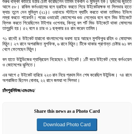
শুরুর ধাক্কা কাটিয়ে উঠার চেষ্টা করেছিলেন তামিম ইকবাল ও মুমিনুল হক। দুজনের জুটিতে
আসে ৫৮। রাকিম কর্নওয়ালের বলে ড্রাইভ করতে গিয়ে উইকেটরক্ষক দা সিলভার হাতে
ক্যাচ তুলে দেন মুমিনুল (২১)। ওয়ানডে স্টাইলে ব্যাটিং করতে থাকা তামিমও ইনিংস
লম্বা করতে পারেননি। পরের ওভারেই জোসেপের গুড লেন্থের বলে বলে মিড উইকেটে
ফ্লিক করতে গিয়েছিলেন টাইগার ওপেনার, কিন্তু বল শর্ট মিড উইকেটে থাকা মোসলের
তালুবন্দি হয়। ৫২ বলে ৪ চার ও ১ ছক্কায় ৪৪ রান করেন তামিম।
৭১ রানেই ৪ উইকেট হারানো বাংলাদেশের ভরসা হয়ে আছেন মুশফিকুর রহিম ও মোহাম্মদ
মিঠুন। ২৭ রানে অপরাজিত মুশফিক, ৬ রানে মিঠুন। টিকে থাকার প্রাণান্ত চেষ্টায় ৬১ বল
খেলে ফেলেছেন মিঠুন।
বল হাতে উইন্ডিজের গ্যাব্রিয়েল নিয়েছেন ২ উইকেট। ১টি করে উইকেট গেছে কর্নওয়েল
ও জোসেপের ঝুলিতে।
এর আগে ৫ উইকেট হারিয়ে ২২৩ রান নিয়ে প্রথম দিন শেষ করেছিল উইন্ডিজ। ৭৪ রানে
অপরাজিত ছিলেন বোনার, ২২ রানে জশুয়া দা সিলভা।
চাঁদপুরনিউজ/এমএমএ/
Share this news as a Photo Card
Download Photo Card