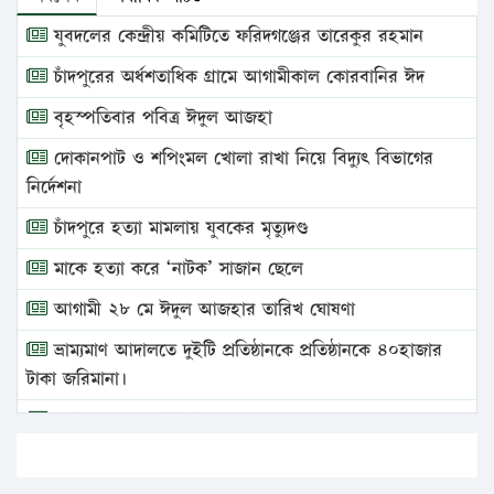
যুবদলের কেন্দ্রীয় কমিটিতে ফরিদগঞ্জের তারেকুর রহমান
চাঁদপুরের অর্ধশতাধিক গ্রামে আগামীকাল কোরবানির ঈদ
বৃহস্পতিবার পবিত্র ঈদুল আজহা
দোকানপাট ও শপিংমল খোলা রাখা নিয়ে বিদ্যুৎ বিভাগের
নির্দেশনা
চাঁদপুরে হত্যা মামলায় যুবকের মৃত্যুদণ্ড
মাকে হত্যা করে ‘নাটক’ সাজান ছেলে
আগামী ২৮ মে ঈদুল আজহার তারিখ ঘোষণা
ভ্রাম্যমাণ আদালতে দুইটি প্রতিষ্ঠানকে প্রতিষ্ঠানকে ৪০হাজার
টাকা জরিমানা।
এবার লঞ্চের ভাড়া বাড়ল
১৭ থেকে ২১ শতাংশ বিদ্যুতের দাম বাড়ানোর প্রস্তাব পিডিবির