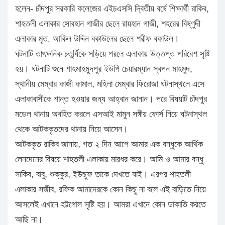
হলেন- চাঁদপুর সরকারি কলেজের এইচএসসি দ্বিতীয় বর্ষে শিক্ষার্থী রাকিব,
শাহতলী এলাকার সোবহান গাজীর ছেলে রায়হান গাজী, শহরের বিষ্ণুদী
এলাকার মৃত. আকিল উদ্দিন বকাউলের ছেলে শরীফ বকাউল।
ঘটনাটি তাৎক্ষনিক চতুর্ধিকে সড়িয়ে পরলে এলাকায় উত্তপ্ত পরিবেশ সৃষ্টি
হয়। ঘটনাটি শুনে শাহমাহমুদপুর ইউপি চেয়ারম্যান স্বপন মাহমুদ,
স্থানীয় মেম্বার কাজী কামাল, মহিলা মেম্বার ফিরোজা ঘটনাস্থলে এসে
এলাকাবাসীকে শান্ত হওয়ার জন্য আহ্বান জানান। পরে বিষয়টি চাঁদপুর
মডেল থানায় অবহিত করলে এসআই মামুন সঙ্গীয় ফোর্স নিয়ে ঘটনাস্থল
থেকে আটককৃতদের থানায় নিয়ে আসেন।
আটককৃত রাকিব জানায়, গত ২ দিন আগে আমার এক বন্ধুকে আর্থিক
লেনদেনের বিষয়ে শাহতলী এলাকায় মারধর করে। আমি ও আমার বন্ধু
সাকিব, বাবু, শুক্কুর, ইউছুফ তাকে দেখতে যাই। এরপর শাহতলী
এলাকার সজীব, রফিক আমাদেরকে কোন কিছু না বলে এই বাড়িতে নিয়ে
আসলেই এখানে হট্টগোল সৃষ্টি হয়। আমরা এখানে কোন ডাকাতি করতে
আছি না।