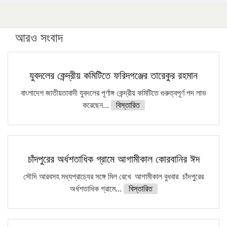
১৬ মে চাঁদপুর ও ২৫ মে ফেনী সফরে যাবেন প্রধানমন্ত্রী
উচ্চশিক্ষায় গৌরবময় অর্জন: পূর্ণ স্কলারশিপে যুক্তরাষ্ট্রে
পিএইচডি করছেন কুয়েটের কৃতি…
আরও সংবাদ
সারা দেশে বজ্রাঘাতে ১৪ জনের প্রাণহানি
কঠোর হচ্ছে এসএসসি ও এইচএসসি পরীক্ষা
যুবদলের কেন্দ্রীয় কমিটিতে ফরিদগঞ্জের তারেকুর রহমান
ফরিদগঞ্জে আগুনে পুড়লো ৬ ব্যবসা প্রতিষ্ঠান
বাংলাদেশ জাতীয়তাবাদী যুবদলের পূর্ণাঙ্গ কেন্দ্রীয় কমিটিতে গুরুত্বপূর্ণ পদ লাভ
করেছেন...
বিস্তারিত
চাঁদপুরের অর্ধশতাধিক গ্রামে আগামীকাল কোরবানির ঈদ
সৌদি আরবসহ মধ্যপ্রাচ্যের সঙ্গে মিল রেখে আগামীকাল বুধবার চাঁদপুরের
অর্ধশতাধিক গ্রামে...
বিস্তারিত