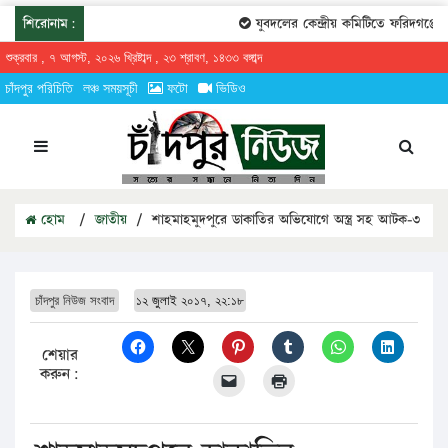
শিরোনাম:
যুবদলের কেন্দ্রীয় কমিটিতে ফরিদগঞ্জের 
শুক্রবার , ৭ আগস্ট, ২০২৬ খ্রিষ্টাব্দ , ২৩ শ্রাবণ, ১৪৩৩ বঙ্গাব্দ
চাঁদপুর পরিচিতি
লঞ্চ সময়সূচী
ফটো
ভিডিও
হোম
/
জাতীয়
/
শাহমাহমুদপুরে ডাকাতির অভিযোগে অস্ত্র সহ আটক-৩
চাঁদপুর নিউজ সংবাদ
১২ জুলাই ২০১৭, ২২:১৮
শেয়ার
করুন: