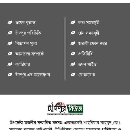
ওয়েব বৃত্তান্ত
লঞ্চ সময়সূচী
চাঁদপুর পরিচিতি
ট্রেন সময়সূচী
বিজ্ঞাপন মুল্য
জরুরী ফোন নম্বর
আমাদের সম্পর্কে
প্রতিনিধি
ক্যারিয়ার
ভ্রমন গাইড
চাঁদপুর এর ডাক্তারগন
যোগাযোগ
উপদেষ্টা মন্ডলীর সম্মানিত সদস্যঃ
এডভোকেট শাহরিয়ার মাহমুদ,মোঃ
মাহবুবুর রহমান পাটওয়ারী, ইঞ্জিনিয়ার সোহাগ মজুমদার
প্রতিষ্ঠাতা ও