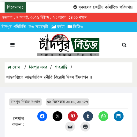
শিরোনাম:
যুবদলের কেন্দ্রীয় কমিটিতে ফরিদগঞ্জের 
শুক্রবার , ৭ আগস্ট, ২০২৬ খ্রিষ্টাব্দ , ২৩ শ্রাবণ, ১৪৩৩ বঙ্গাব্দ
চাঁদপুর পরিচিতি
লঞ্চ সময়সূচী
ফটো
ভিডিও
হোম
/
চাঁদপুর সদর
/
শাহরাস্তি
/
শাহরাস্তিতে আন্তর্জাতিক দুর্নীতি বিরোধী দিবস উদযাপন ॥
চাঁদপুর নিউজ সংবাদ
০৯ ডিসেম্বার ২০১৬, ২০:৫৭
শেয়ার
করুন: