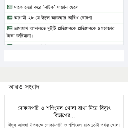
মাকে হত্যা করে ‘নাটক’ সাজান ছেলে
আগামী ২৮ মে ঈদুল আজহার তারিখ ঘোষণা
ভ্রাম্যমাণ আদালতে দুইটি প্রতিষ্ঠানকে প্রতিষ্ঠানকে ৪০হাজার
টাকা জরিমানা।
এবার লঞ্চের ভাড়া বাড়ল
১৭ থেকে ২১ শতাংশ বিদ্যুতের দাম বাড়ানোর প্রস্তাব পিডিবির
১৬ মে চাঁদপুর ও ২৫ মে ফেনী সফরে যাবেন প্রধানমন্ত্রী
উচ্চশিক্ষায় গৌরবময় অর্জন: পূর্ণ স্কলারশিপে যুক্তরাষ্ট্রে
পিএইচডি করছেন কুয়েটের কৃতি…
আরও সংবাদ
সারা দেশে বজ্রাঘাতে ১৪ জনের প্রাণহানি
কঠোর হচ্ছে এসএসসি ও এইচএসসি পরীক্ষা
দোকানপাট ও শপিংমল খোলা রাখা নিয়ে বিদ্যুৎ
বিভাগের…
ফরিদগঞ্জে আগুনে পুড়লো ৬ ব্যবসা প্রতিষ্ঠান
ঈদুল আজহা উপলক্ষে দোকানপাট ও শপিংমল রাত ১০টা পর্যন্ত খোলা