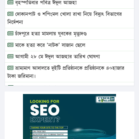
বৃহস্পতিবার পবিত্র ঈদুল আজহা
দোকানপাট ও শপিংমল খোলা রাখা নিয়ে বিদ্যুৎ বিভাগের
নির্দেশনা
চাঁদপুরে হত্যা মামলায় যুবকের মৃত্যুদণ্ড
মাকে হত্যা করে ‘নাটক’ সাজান ছেলে
আগামী ২৮ মে ঈদুল আজহার তারিখ ঘোষণা
ভ্রাম্যমাণ আদালতে দুইটি প্রতিষ্ঠানকে প্রতিষ্ঠানকে ৪০হাজার
টাকা জরিমানা।
এবার লঞ্চের ভাড়া বাড়ল
১৭ থেকে ২১ শতাংশ বিদ্যুতের দাম বাড়ানোর প্রস্তাব পিডিবির
১৬ মে চাঁদপুর ও ২৫ মে ফেনী সফরে যাবেন প্রধানমন্ত্রী
উচ্চশিক্ষায় গৌরবময় অর্জন: পূর্ণ স্কলারশিপে যুক্তরাষ্ট্রে
পিএইচডি করছেন কুয়েটের কৃতি…