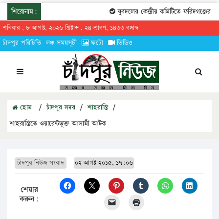
শিরোনাম:
যুবদলের কেন্দ্রীয় কমিটিতে ফরিদগঞ্জের তারে
শনিবার , ৮ আগস্ট, ২০২৬ খ্রিষ্টাব্দ , ২৪ শ্রাবণ, ১৪৩৩ বঙ্গাব্দ
চাঁদপুর পরিচিতি
লঞ্চ সময়সূচী
ফটো
ভিডিও
হোম
/
চাঁদপুর সদর
/
শাহরাস্তি
/
শাহরাস্তিতে ওয়ারেন্টভূক্ত আসামী আটক
চাঁদপুর নিউজ সংবাদ
০২ আগষ্ট ২০১৫, ১৭:০৬
শেয়ার
করুন: