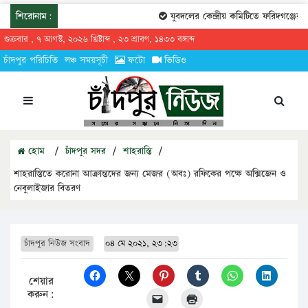
শিরোনাম:
যুবদলের কেন্দ্রীয় কমিটিতে ফরিদগঞ্জের তা
শুক্রবার , ৭ আগস্ট, ২০২৬ খ্রিষ্টাব্দ , ২৩ শ্রাবণ, ১৪৩৩ বঙ্গাব্দ
চাঁদপুর পরিচিতি
লঞ্চ সময়সূচী
ফটো
ভিডিও
হোম
/
চাঁদপুর সদর
/
শাহরাস্তি
/
শাহরাস্তিতে করোনা আক্রান্তদের জন্য মেজর (অবঃ) রফিকের পক্ষে অক্সিজেন ও
নেবুলাইজার বিতরণ
চাঁদপুর নিউজ সংবাদ
০৪ মে ২০২১, ২৩:২৩
শেয়ার
করুন: