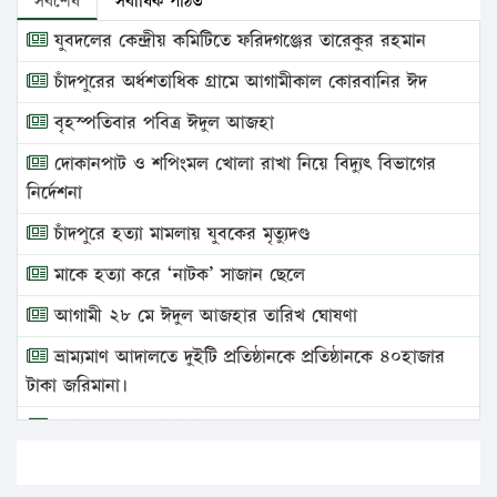
সর্বশেষ
সর্বাধিক পঠিত
যুবদলের কেন্দ্রীয় কমিটিতে ফরিদগঞ্জের তারেকুর রহমান
চাঁদপুরের অর্ধশতাধিক গ্রামে আগামীকাল কোরবানির ঈদ
বৃহস্পতিবার পবিত্র ঈদুল আজহা
দোকানপাট ও শপিংমল খোলা রাখা নিয়ে বিদ্যুৎ বিভাগের
নির্দেশনা
চাঁদপুরে হত্যা মামলায় যুবকের মৃত্যুদণ্ড
মাকে হত্যা করে ‘নাটক’ সাজান ছেলে
আগামী ২৮ মে ঈদুল আজহার তারিখ ঘোষণা
ভ্রাম্যমাণ আদালতে দুইটি প্রতিষ্ঠানকে প্রতিষ্ঠানকে ৪০হাজার
টাকা জরিমানা।
এবার লঞ্চের ভাড়া বাড়ল
১৭ থেকে ২১ শতাংশ বিদ্যুতের দাম বাড়ানোর প্রস্তাব পিডিবির