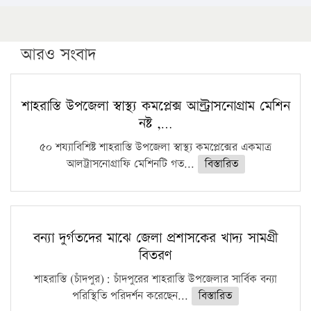
১৬ মে চাঁদপুর ও ২৫ মে ফেনী সফরে যাবেন প্রধানমন্ত্রী
উচ্চশিক্ষায় গৌরবময় অর্জন: পূর্ণ স্কলারশিপে যুক্তরাষ্ট্রে
পিএইচডি করছেন কুয়েটের কৃতি…
আরও সংবাদ
সারা দেশে বজ্রাঘাতে ১৪ জনের প্রাণহানি
কঠোর হচ্ছে এসএসসি ও এইচএসসি পরীক্ষা
শাহরাস্তি উপজেলা স্বাস্থ্য কমপ্লেক্স আল্ট্রাসনোগ্রাম মেশিন
নষ্ট ,…
ফরিদগঞ্জে আগুনে পুড়লো ৬ ব্যবসা প্রতিষ্ঠান
৫০ শয্যাবিশিষ্ট শাহরাস্তি উপজেলা স্বাস্থ্য কমপ্লেক্সের একমাত্র
আলট্রাসনোগ্রাফি মেশিনটি গত...
বিস্তারিত
বন্যা দুর্গতদের মাঝে জেলা প্রশাসকের খাদ্য সামগ্রী
বিতরণ
শাহরাস্তি (চাঁদপুর): চাঁদপুরের শাহরাস্তি উপজেলার সার্বিক বন্যা
পরিস্থিতি পরিদর্শন করেছেন...
বিস্তারিত