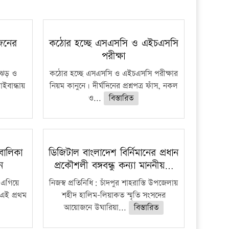
 জনের
কঠোর হচ্ছে এসএসসি ও এইচএসসি
পরীক্ষা
ী ঝড় ও
কঠোর হচ্ছে এসএসসি ও এইচএসসি পরীক্ষার
াইবান্ধায়
নিয়ম কানুনে। দীর্ঘদিনের প্রশ্নপত্র ফাঁস, নকল
ও...
বিস্তারিত
বালিকা
ডিজিটাল বাংলাদেশ বির্নিমানের প্রধান
ধন
প্রকৌশলী বঙ্গবন্ধু কন্যা মাননীয়…
 এগিয়ে
নিজস্ব প্রতিনিধি: চাঁদপুর শাহরাস্তি উপজেলায়
 এই প্রথম
শহীদ হালিম-লিয়াকত স্মৃতি সংসদের
আয়োজনে উঘারিয়া...
বিস্তারিত