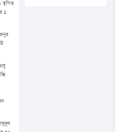
প্রতিষ্ঠানকে ৪০হাজার টাকা জরিমানা।
স্থগিত
ার ১
এবার লঞ্চের ভাড়া বাড়ল
১৭ থেকে ২১ শতাংশ বিদ্যুতের দাম
বাড়ানোর প্রস্তাব পিডিবির
ুনুর
োট
১৬ মে চাঁদপুর ও ২৫ মে ফেনী সফরে
যাবেন প্রধানমন্ত্রী
উচ্চশিক্ষায় গৌরবময় অর্জন: পূর্ণ
আবু
স্কলারশিপে যুক্তরাষ্ট্রে পিএইচডি করছেন
্ধি
কুয়েটের কৃতি…
সারা দেশে বজ্রাঘাতে ১৪ জনের
প্রাণহানি
জন
কঠোর হচ্ছে এসএসসি ও এইচএসসি
পরীক্ষা
সুদুল
ফরিদগঞ্জে আগুনে পুড়লো ৬ ব্যবসা