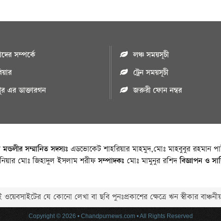
ের সম্পর্কে
লঞ্চ সময়সূচী
রিয়ার
ট্রেন সময়সূচী
পুর এর ডাক্তারগন
জরুরী ফোন নম্বর
া মন্ডলীর সম্মানিত সদস্যঃ
এডভোকেট শাহরিয়ার মাহমুদ,মোঃ মাহবুবুর রহমান পাট
জিনিয়ার মোঃ জিহাদুল ইসলাম শরীফ
সম্পাদকঃ
মোঃ মামুনুর রশিদ
বিজ্ঞাপন ও সা
 ওয়েবসাইটের যে কোনো লেখা বা ছবি পুনঃপ্রকাশের ক্ষেত্রে ঋন স্বীকার বাঞ্চনীয
Copyright © 2026 • Chandpurnews.com • All Rights Reserved