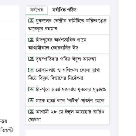
সর্বশেষ
সর্বাধিক পঠিত
যুবদলের কেন্দ্রীয় কমিটিতে ফরিদগঞ্জের
তারেকুর রহমান
চাঁদপুরের অর্ধশতাধিক গ্রামে
আগামীকাল কোরবানির ঈদ
বৃহস্পতিবার পবিত্র ঈদুল আজহা
দোকানপাট ও শপিংমল খোলা রাখা
নিয়ে বিদ্যুৎ বিভাগের নির্দেশনা
চাঁদপুরে হত্যা মামলায় যুবকের মৃত্যুদণ্ড
মাকে হত্যা করে ‘নাটক’ সাজান ছেলে
আগামী ২৮ মে ঈদুল আজহার তারিখ
ঘোষণা
ত্তর
ন্দ্বী
ভ্রাম্যমাণ আদালতে দুইটি প্রতিষ্ঠানকে