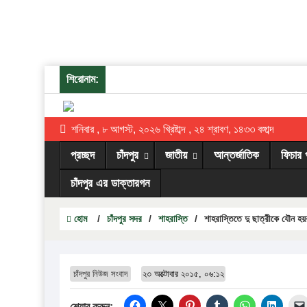
শিরোনাম:
শনিবার , ৮ আগস্ট, ২০২৬ খ্রিষ্টাব্দ , ২৪ শ্রাবণ, ১৪৩৩ বঙ্গাব্দ
প্রচ্ছদ
চাঁদপুর
জাতীয়
আন্তর্জাতিক
ফিচার 
চাঁদপুর এর ডাক্তারগন
হোম
/
চাঁদপুর সদর
/
শাহরাস্তি
/
শাহরাস্তিতে দু ছাত্রীকে যৌন হ
চাঁদপুর নিউজ সংবাদ
২৩ অক্টোবার ২০১৫, ০৬:১২
শেয়ার করুন: