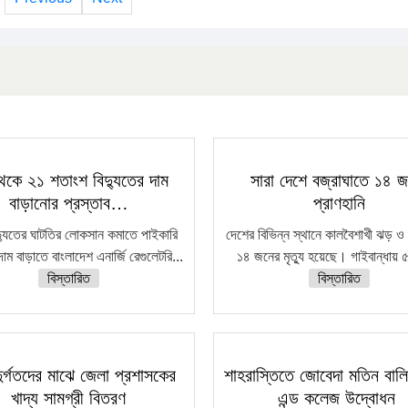
েকে ২১ শতাংশ বিদ্যুতের দাম
সারা দেশে বজ্রাঘাতে ১৪ 
বাড়ানোর প্রস্তাব…
প্রাণহানি
দ্যুতের ঘাটতির লোকসান কমাতে পাইকারি
দেশের বিভিন্ন স্থানে কালবৈশাখী ঝড় ও 
দাম বাড়াতে বাংলাদেশ এনার্জি রেগুলেটরি...
১৪ জনের মৃত্যু হয়েছে। গাইবান্ধায় ৫
বিস্তারিত
বিস্তারিত
দুর্গতদের মাঝে জেলা প্রশাসকের
শাহরাস্তিতে জোবেদা মতিন বালি
খাদ্য সামগ্রী বিতরণ
এন্ড কলেজ উদ্বোধন