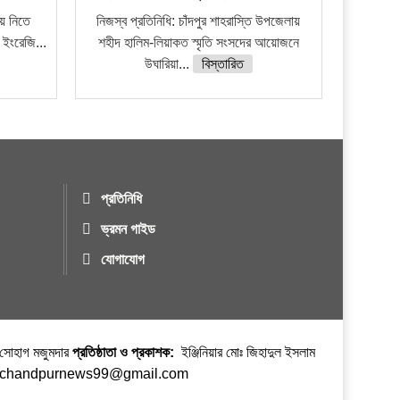
য়ে নিতে
নিজস্ব প্রতিনিধি: চাঁদপুর শাহরাস্তি উপজেলায়
 ইংরেজি...
শহীদ হালিম-লিয়াকত স্মৃতি সংসদের আয়োজনে
উঘারিয়া...
বিস্তারিত
প্রতিনিধি
ভ্রমন গাইড
যোগাযোগ
র সোহাগ মজুমদার
প্রতিষ্ঠাতা ও প্রকাশক:
ইঞ্জিনিয়ার মোঃ জিহাদুল ইসলাম
ঃ chandpurnews99@gmail.com