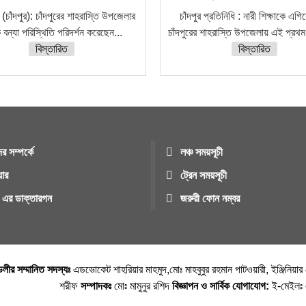
 (চাঁদপুর): চাঁদপুরের শাহরাস্তি উপজেলার
চাঁদপুর প্রতিনিধি : নারী শিক্ষাকে এগি
িক বন্যা পরিস্থিতি পরিদর্শন করেছেন...
চাঁদপুরের শাহরাস্তি উপজেলায় এই প্রথম
বিস্তারিত
বিস্তারিত
র সম্পর্কে
লঞ্চ সময়সূচী
য়ার
ট্রেন সময়সূচী
ুর এর ডাক্তারগন
জরুরী ফোন নম্বর
্ডলীর সম্মানিত সদস্যঃ
এডভোকেট শাহরিয়ার মাহমুদ,মোঃ মাহবুবুর রহমান পাটওয়ারী, ইঞ্জিনিয়া
শরীফ
সম্পাদকঃ
মোঃ মামুনুর রশিদ
বিজ্ঞাপন ও সার্বিক যোগাযোগ:
ই-মেইল