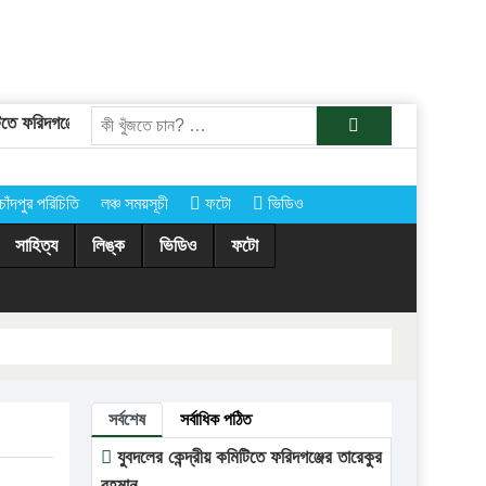
ে ফরিদগঞ্জের তারেকুর রহমান
চাঁদপুরের অর্ধশতাধিক গ্রামে আগামীকাল কোরবানির
খুজুন
চাঁদপুর পরিচিতি
লঞ্চ সময়সূচী
ফটো
ভিডিও
সাহিত্য
লিঙ্ক
ভিডিও
ফটো
সর্বশেষ
সর্বাধিক পঠিত
যুবদলের কেন্দ্রীয় কমিটিতে ফরিদগঞ্জের তারেকুর
রহমান