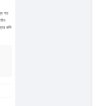
১৬ মে চাঁদপুর ও ২৫ মে ফেনী সফরে যাবেন
প্রধানমন্ত্রী
্যে গত
যৌন
উচ্চশিক্ষায় গৌরবময় অর্জন: পূর্ণ স্কলারশিপে
যুক্তরাষ্ট্রে পিএইচডি করছেন কুয়েটের কৃতি…
্তের কপি
সারা দেশে বজ্রাঘাতে ১৪ জনের প্রাণহানি
কঠোর হচ্ছে এসএসসি ও এইচএসসি পরীক্ষা
ফরিদগঞ্জে আগুনে পুড়লো ৬ ব্যবসা প্রতিষ্ঠান