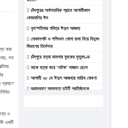
চাঁদপুরের অর্ধশতাধিক গ্রামে আগামীকাল
কোরবানির ঈদ
বৃহস্পতিবার পবিত্র ঈদুল আজহা
দোকানপাট ও শপিংমল খোলা রাখা নিয়ে বিদ্যুৎ
বিভাগের নির্দেশনা
স্ত করা
চাঁদপুরে হত্যা মামলায় যুবকের মৃত্যুদণ্ড
ানায়, গত
্টোবর
মাকে হত্যা করে ‘নাটক’ সাজান ছেলে
ীর
আগামী ২৮ মে ঈদুল আজহার তারিখ ঘোষণা
য প্রমাণে
ভ্রাম্যমাণ আদালতে দুইটি প্রতিষ্ঠানকে
 লিখিত
প্রতিষ্ঠানকে ৪০হাজার টাকা জরিমানা।
এবার লঞ্চের ভাড়া বাড়ল
তব্য ও
১৭ থেকে ২১ শতাংশ বিদ্যুতের দাম বাড়ানোর
ষ্ট একটি
প্রস্তাব পিডিবির