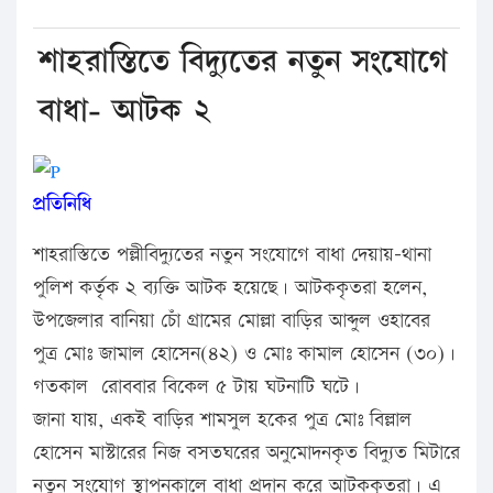
শাহরাস্তিতে বিদ্যুতের নতুন সংযোগে
বাধা- আটক ২
প্রতিনিধি
শাহরাস্তিতে পল্লীবিদ্যুতের নতুন সংযোগে বাধা দেয়ায়-থানা
পুলিশ কর্তৃক ২ ব্যক্তি আটক হয়েছে। আটককৃতরা হলেন,
উপজেলার বানিয়া চোঁ গ্রামের মোল্লা বাড়ির আব্দুল ওহাবের
পুত্র মোঃ জামাল হোসেন(৪২) ও মোঃ কামাল হোসেন (৩০)।
গতকাল রোববার বিকেল ৫ টায় ঘটনাটি ঘটে।
জানা যায়, একই বাড়ির শামসুল হকের পুত্র মোঃ বিল্লাল
হোসেন মাস্টারের নিজ বসতঘরের অনুমোদনকৃত বিদ্যুত মিটারে
নতুন সংযোগ স্থাপনকালে বাধা প্রদান করে আটককৃতরা। এ