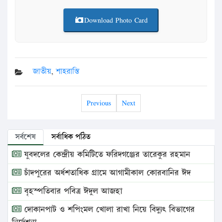
Download Photo Card
জাতীয়
,
শাহরাস্তি
Previous
Next
সর্বশেষ
সর্বাধিক পঠিত
যুবদলের কেন্দ্রীয় কমিটিতে ফরিদগঞ্জের তারেকুর রহমান
চাঁদপুরের অর্ধশতাধিক গ্রামে আগামীকাল কোরবানির ঈদ
বৃহস্পতিবার পবিত্র ঈদুল আজহা
দোকানপাট ও শপিংমল খোলা রাখা নিয়ে বিদ্যুৎ বিভাগের