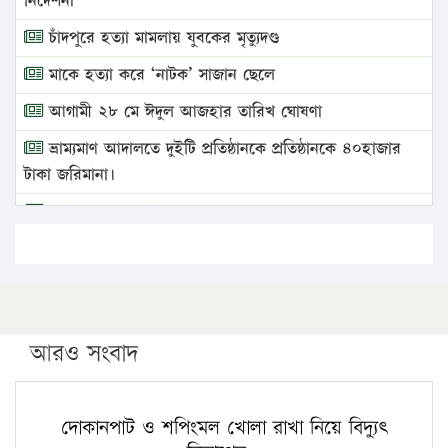
নির্দেশনা
চাঁদপুরে হত্যা মামলায় যুবকের মৃত্যুদণ্ড
মাকে হত্যা করে ‘নাটক’ সাজান ছেলে
আগামী ২৮ মে ঈদুল আজহার তারিখ ঘোষণা
ভ্রাম্যমাণ আদালতে দুইটি প্রতিষ্ঠানকে প্রতিষ্ঠানকে ৪০হাজার
টাকা জরিমানা।
এবার লঞ্চের ভাড়া বাড়ল
১৭ থেকে ২১ শতাংশ বিদ্যুতের দাম বাড়ানোর প্রস্তাব পিডিবির
১৬ মে চাঁদপুর ও ২৫ মে ফেনী সফরে যাবেন প্রধানমন্ত্রী
উচ্চশিক্ষায় গৌরবময় অর্জন: পূর্ণ স্কলারশিপে যুক্তরাষ্ট্রে
পিএইচডি করছেন কুয়েটের কৃতি…
আরও সংবাদ
সারা দেশে বজ্রাঘাতে ১৪ জনের প্রাণহানি
কঠোর হচ্ছে এসএসসি ও এইচএসসি পরীক্ষা
দোকানপাট ও শপিংমল খোলা রাখা নিয়ে বিদ্যুৎ