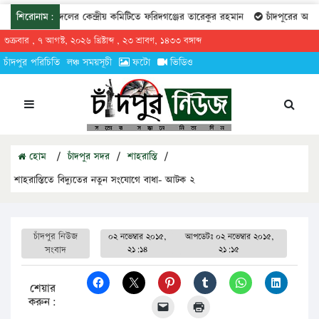
শিরোনাম:
যুবদলের কেন্দ্রীয় কমিটিতে ফরিদগঞ্জের তারেকুর রহমান
চাঁদপুরের অর্ধশ
শুক্রবার , ৭ আগস্ট, ২০২৬ খ্রিষ্টাব্দ , ২৩ শ্রাবণ, ১৪৩৩ বঙ্গাব্দ
চাঁদপুর পরিচিতি
লঞ্চ সময়সূচী
ফটো
ভিডিও
হোম
/
চাঁদপুর সদর
/
শাহরাস্তি
/
শাহরাস্তিতে বিদ্যুতের নতুন সংযোগে বাধা- আটক ২
চাঁদপুর নিউজ
০২ নভেম্বার ২০১৫,
আপডেটঃ
০২ নভেম্বার ২০১৫,
সংবাদ
২১:১৪
২১:১৫
শেয়ার
করুন: