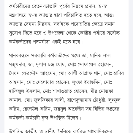
কর্মচারীদের বেতন-ভাতাদি পূর্বের নিয়মে প্রদান, স্ব-স্ব
মন্ত্রণালয়ে স্ব-স্ব ক্যাডার দ্বারা পরিচালিত হতে হবে, আন্তঃ
ক্যাডার বৈষম্য নিরসন, সবাইকে পদোন্নতির ক্ষেত্রে সমান
সুযোগ দিতে হবে ও উপজেলা থেকে কেন্দ্রীয় পর্যায়ে সর্বোচ্চ
কর্মকর্তাদের পদমর্যাদা একই হতে হবে।
মানববন্ধনে সরকারি কর্মকর্তাদের মধ্যে ডা. মানিক লাল
মজুমদার, ডা. দুলাল চন্দ্র ঘোষ, মোঃ সোফায়েল হোসেন,
সৈয়দ ফেরদৌস আহমেদ, মোঃ আলী আশ্রাফ খান, মোঃ হাবিব
আহসান, মোঃ দেলোয়ার হোসেন, লুৎফা ইয়াছমিন, মোঃ
হাফিজুল ইসলাম, মোঃ শাখাওয়াত হোসেন, মীর মোস্তফা
কামাল, মোঃ জুলফিকার আলী, রাশেদুজ্জামান চৌধুরী, লুৎফুল
করিম, রেজাউল করিম, জয়নুল আবেদীন সহ বিভিন্ন দপ্তরের
কর্মকর্তা-কর্মচারী বৃন্দ উপস্থিত ছিলেন।
উপস্থিত জাতীয় ও স্থানীয় দৈনিকে কর্মরত সাংবাদিকদের