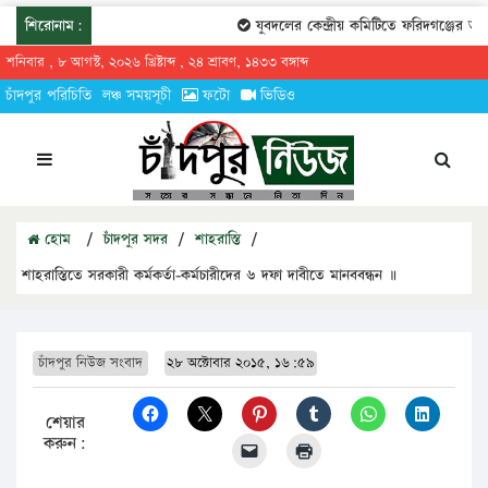
শিরোনাম:
যুবদলের কেন্দ্রীয় কমিটিতে ফরিদগঞ্জের তারেকুর
শনিবার , ৮ আগস্ট, ২০২৬ খ্রিষ্টাব্দ , ২৪ শ্রাবণ, ১৪৩৩ বঙ্গাব্দ
চাঁদপুর পরিচিতি
লঞ্চ সময়সূচী
ফটো
ভিডিও
হোম
/
চাঁদপুর সদর
/
শাহরাস্তি
/
শাহরাস্তিতে সরকারী কর্মকর্তা-কর্মচারীদের ৬ দফা দাবীতে মানববন্ধন ॥
চাঁদপুর নিউজ সংবাদ
২৮ অক্টোবার ২০১৫, ১৬:৫৯
শেয়ার
করুন: