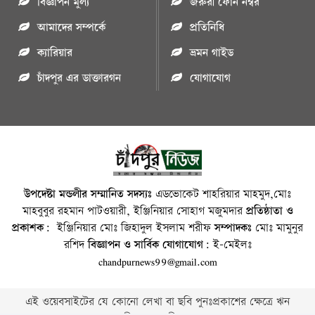
বিজ্ঞাপন মুল্য
জরুরী ফোন নম্বর
আমাদের সম্পর্কে
প্রতিনিধি
ক্যারিয়ার
ভ্রমন গাইড
চাঁদপুর এর ডাক্তারগন
যোগাযোগ
উপদেষ্টা মন্ডলীর সম্মানিত সদস্যঃ
এডভোকেট শাহরিয়ার মাহমুদ,মোঃ
মাহবুবুর রহমান পাটওয়ারী, ইঞ্জিনিয়ার সোহাগ মজুমদার
প্রতিষ্ঠাতা ও
প্রকাশক:
ইঞ্জিনিয়ার মোঃ জিহাদুল ইসলাম শরীফ
সম্পাদকঃ
মোঃ মামুনুর
রশিদ
বিজ্ঞাপন ও সার্বিক যোগাযোগ:
ই-মেইলঃ
chandpurnews99@gmail.com
এই ওয়েবসাইটের যে কোনো লেখা বা ছবি পুনঃপ্রকাশের ক্ষেত্রে ঋন