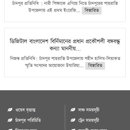
চাঁদপুর প্রতিনিধি : নারী শিক্ষাকে এগিয়ে নিতে চাঁদপুরের শাহরাস্তি
উপজেলায় এই প্রথম ইংরেজি...
বিস্তারিত
ডিজিটাল বাংলাদেশ বির্নিমানের প্রধান প্রকৌশলী বঙ্গবন্ধু
কন্যা মাননীয়…
নিজস্ব প্রতিনিধি: চাঁদপুর শাহরাস্তি উপজেলায় শহীদ হালিম-লিয়াকত
স্মৃতি সংসদের আয়োজনে উঘারিয়া...
বিস্তারিত
ওয়েব বৃত্তান্ত
লঞ্চ সময়সূচী
চাঁদপুর পরিচিতি
ট্রেন সময়সূচী