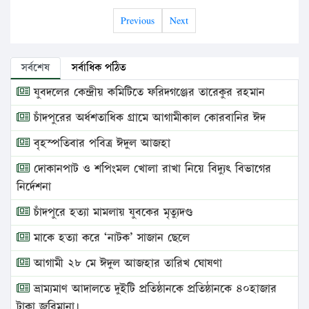
Previous
Next
সর্বশেষ
সর্বাধিক পঠিত
যুবদলের কেন্দ্রীয় কমিটিতে ফরিদগঞ্জের তারেকুর রহমান
চাঁদপুরের অর্ধশতাধিক গ্রামে আগামীকাল কোরবানির ঈদ
বৃহস্পতিবার পবিত্র ঈদুল আজহা
দোকানপাট ও শপিংমল খোলা রাখা নিয়ে বিদ্যুৎ বিভাগের
নির্দেশনা
চাঁদপুরে হত্যা মামলায় যুবকের মৃত্যুদণ্ড
মাকে হত্যা করে ‘নাটক’ সাজান ছেলে
আগামী ২৮ মে ঈদুল আজহার তারিখ ঘোষণা
ভ্রাম্যমাণ আদালতে দুইটি প্রতিষ্ঠানকে প্রতিষ্ঠানকে ৪০হাজার
টাকা জরিমানা।