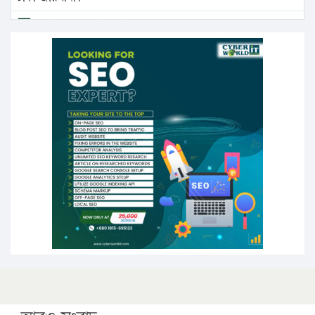
এবার লঞ্চের ভাড়া বাড়ল
১৭ থেকে ২১ শতাংশ বিদ্যুতের দাম বাড়ানোর প্রস্তাব পিডিবির
১৬ মে চাঁদপুর ও ২৫ মে ফেনী সফরে যাবেন প্রধানমন্ত্রী
উচ্চশিক্ষায় গৌরবময় অর্জন: পূর্ণ স্কলারশিপে যুক্তরাষ্ট্রে
পিএইচডি করছেন কুয়েটের কৃতি…
সারা দেশে বজ্রাঘাতে ১৪ জনের প্রাণহানি
কঠোর হচ্ছে এসএসসি ও এইচএসসি পরীক্ষা
ফরিদগঞ্জে আগুনে পুড়লো ৬ ব্যবসা প্রতিষ্ঠান