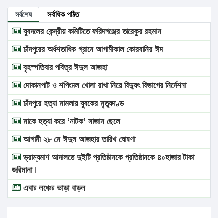
সর্বশেষ
সর্বাধিক পঠিত
যুবদলের কেন্দ্রীয় কমিটিতে ফরিদগঞ্জের তারেকুর রহমান
চাঁদপুরের অর্ধশতাধিক গ্রামে আগামীকাল কোরবানির ঈদ
বৃহস্পতিবার পবিত্র ঈদুল আজহা
দোকানপাট ও শপিংমল খোলা রাখা নিয়ে বিদ্যুৎ বিভাগের নির্দেশনা
চাঁদপুরে হত্যা মামলায় যুবকের মৃত্যুদণ্ড
মাকে হত্যা করে ‘নাটক’ সাজান ছেলে
আগামী ২৮ মে ঈদুল আজহার তারিখ ঘোষণা
ভ্রাম্যমাণ আদালতে দুইটি প্রতিষ্ঠানকে প্রতিষ্ঠানকে ৪০হাজার টাকা
জরিমানা।
এবার লঞ্চের ভাড়া বাড়ল
১৭ থেকে ২১ শতাংশ বিদ্যুতের দাম বাড়ানোর প্রস্তাব পিডিবির