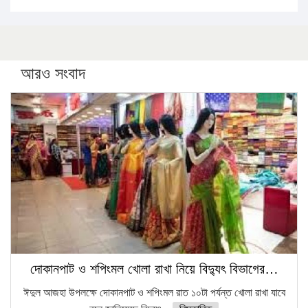
১৬ মে চাঁদপুর ও ২৫ মে ফেনী সফরে যাবেন প্রধানমন্ত্রী
উচ্চশিক্ষায় গৌরবময় অর্জন: পূর্ণ স্কলারশিপে যুক্তরাষ্ট্রে পিএইচডি
করছেন কুয়েটের কৃতি…
আরও সংবাদ
সারা দেশে বজ্রাঘাতে ১৪ জনের প্রাণহানি
কঠোর হচ্ছে এসএসসি ও এইচএসসি পরীক্ষা
ফরিদগঞ্জে আগুনে পুড়লো ৬ ব্যবসা প্রতিষ্ঠান
দোকানপাট ও শপিংমল খোলা রাখা নিয়ে বিদ্যুৎ বিভাগের…
ঈদুল আজহা উপলক্ষে দোকানপাট ও শপিংমল রাত ১০টা পর্যন্ত খোলা রাখা যাবে