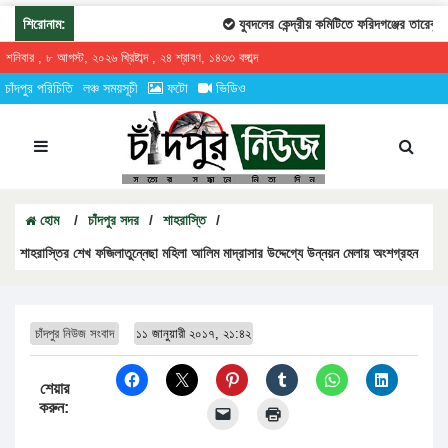
শিরোনাম:
যুবদলের কেন্দ্রীয় কমিটিতে ফরিদগঞ্জের তারেকুর র
শনিবার , ৮ আগস্ট, ২০২৬ খ্রিষ্টাব্দ , ২৪ শ্রাবণ, ১৪৩৩ বঙ্গাব্দ
চাঁদপুর পরিচিতি
লঞ্চ সময়সূচী
ফটো
ভিডিও
হোম
/
চাঁদপুর সদর
/
শাহরাস্তি
/
শাহরাস্তির শেখ ফজিলাতুন্নেছা মহিলা আলিম মাদ্রাসার উদ্দেগ্যে উন্নয়ন মেলায় অংশগ্রহন
চাঁদপুর নিউজ সংবাদ
১১ জানুয়ারী ২০১৭, ২১:৪২
শেয়ার
করুন: