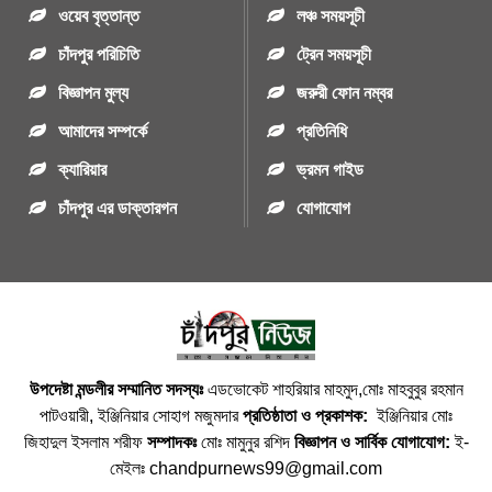
ওয়েব বৃত্তান্ত
লঞ্চ সময়সূচী
চাঁদপুর পরিচিতি
ট্রেন সময়সূচী
বিজ্ঞাপন মুল্য
জরুরী ফোন নম্বর
আমাদের সম্পর্কে
প্রতিনিধি
ক্যারিয়ার
ভ্রমন গাইড
চাঁদপুর এর ডাক্তারগন
যোগাযোগ
উপদেষ্টা মন্ডলীর সম্মানিত সদস্যঃ
এডভোকেট শাহরিয়ার মাহমুদ,মোঃ মাহবুবুর রহমান
পাটওয়ারী, ইঞ্জিনিয়ার সোহাগ মজুমদার
প্রতিষ্ঠাতা ও প্রকাশক:
ইঞ্জিনিয়ার মোঃ
জিহাদুল ইসলাম শরীফ
সম্পাদকঃ
মোঃ মামুনুর রশিদ
বিজ্ঞাপন ও সার্বিক যোগাযোগ:
ই-
মেইলঃ chandpurnews99@gmail.com