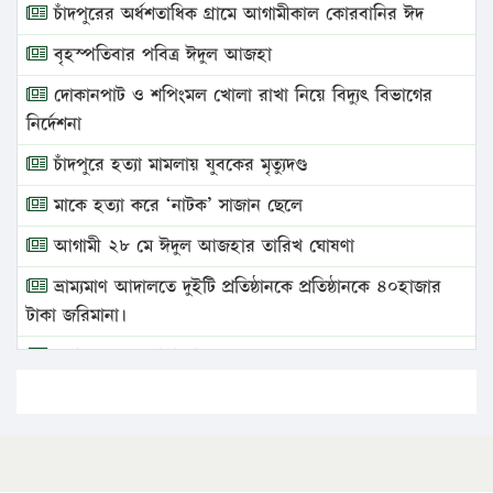
চাঁদপুরের অর্ধশতাধিক গ্রামে আগামীকাল কোরবানির ঈদ
বৃহস্পতিবার পবিত্র ঈদুল আজহা
দোকানপাট ও শপিংমল খোলা রাখা নিয়ে বিদ্যুৎ বিভাগের
নির্দেশনা
চাঁদপুরে হত্যা মামলায় যুবকের মৃত্যুদণ্ড
মাকে হত্যা করে ‘নাটক’ সাজান ছেলে
আগামী ২৮ মে ঈদুল আজহার তারিখ ঘোষণা
ভ্রাম্যমাণ আদালতে দুইটি প্রতিষ্ঠানকে প্রতিষ্ঠানকে ৪০হাজার
টাকা জরিমানা।
এবার লঞ্চের ভাড়া বাড়ল
১৭ থেকে ২১ শতাংশ বিদ্যুতের দাম বাড়ানোর প্রস্তাব পিডিবির
১৬ মে চাঁদপুর ও ২৫ মে ফেনী সফরে যাবেন প্রধানমন্ত্রী
উচ্চশিক্ষায় গৌরবময় অর্জন: পূর্ণ স্কলারশিপে যুক্তরাষ্ট্রে