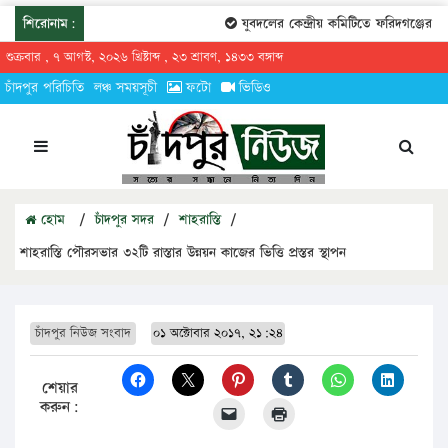
শিরোনাম:
যুবদলের কেন্দ্রীয় কমিটিতে ফরিদগঞ্জের তার
শুক্রবার , ৭ আগস্ট, ২০২৬ খ্রিষ্টাব্দ , ২৩ শ্রাবণ, ১৪৩৩ বঙ্গাব্দ
চাঁদপুর পরিচিতি
লঞ্চ সময়সূচী
ফটো
ভিডিও
হোম
/
চাঁদপুর সদর
/
শাহরাস্তি
/
শাহরাস্তি পৌরসভার ৩২টি রাস্তার উন্নয়ন কাজের ভিত্তি প্রস্তর স্থাপন
চাঁদপুর নিউজ সংবাদ
০১ অক্টোবার ২০১৭, ২১:২৪
শেয়ার
করুন: