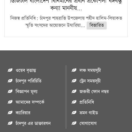
ডিজিটাল বাংলাদেশ বির্নিমানের প্রধান প্রকৌশলী বঙ্গবন্ধু
কন্যা মাননীয়…
নিজস্ব প্রতিনিধি: চাঁদপুর শাহরাস্তি উপজেলায় শহীদ হালিম-লিয়াকত
স্মৃতি সংসদের আয়োজনে উঘারিয়া...
বিস্তারিত
ওয়েব বৃত্তান্ত
লঞ্চ সময়সূচী
চাঁদপুর পরিচিতি
ট্রেন সময়সূচী
বিজ্ঞাপন মুল্য
জরুরী ফোন নম্বর
আমাদের সম্পর্কে
প্রতিনিধি
ক্যারিয়ার
ভ্রমন গাইড
চাঁদপুর এর ডাক্তারগন
যোগাযোগ