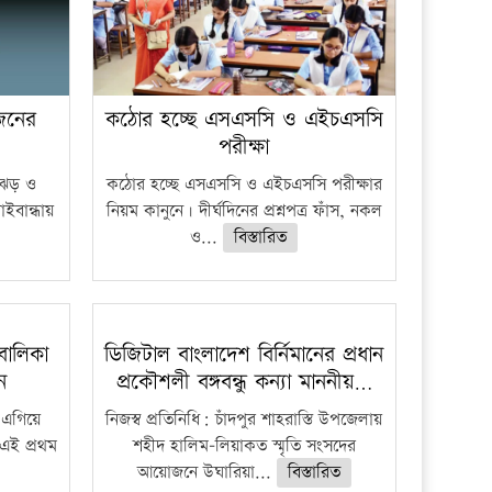
 জনের
কঠোর হচ্ছে এসএসসি ও এইচএসসি
পরীক্ষা
ী ঝড় ও
কঠোর হচ্ছে এসএসসি ও এইচএসসি পরীক্ষার
াইবান্ধায়
নিয়ম কানুনে। দীর্ঘদিনের প্রশ্নপত্র ফাঁস, নকল
ও...
বিস্তারিত
বালিকা
ডিজিটাল বাংলাদেশ বির্নিমানের প্রধান
ধন
প্রকৌশলী বঙ্গবন্ধু কন্যা মাননীয়…
 এগিয়ে
নিজস্ব প্রতিনিধি: চাঁদপুর শাহরাস্তি উপজেলায়
 এই প্রথম
শহীদ হালিম-লিয়াকত স্মৃতি সংসদের
আয়োজনে উঘারিয়া...
বিস্তারিত