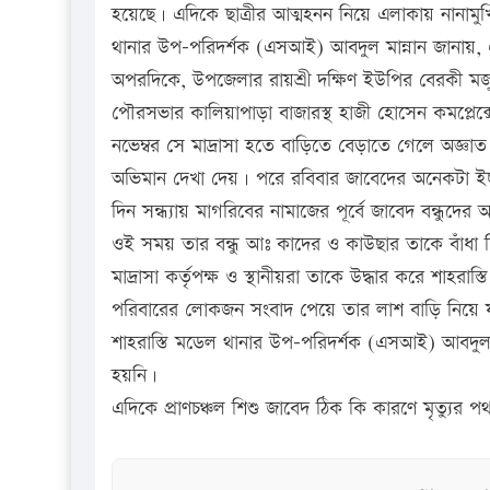
হয়েছে। এদিকে ছাত্রীর আত্মহনন নিয়ে এলাকায় নানামুখি 
থানার উপ-পরিদর্শক (এসআই) আবদুল মান্নান জানায়, 
অপরদিকে, উপজেলার রায়শ্রী দক্ষিণ ইউপির বেরকী ম
পৌরসভার কালিয়াপাড়া বাজারস্থ হাজী হোসেন কমপ্লেক্স
নভেম্বর সে মাদ্রাসা হতে বাড়িতে বেড়াতে গেলে অজ্ঞাত 
অভিমান দেখা দেয়। পরে রবিবার জাবেদের অনেকটা ইচ্
দিন সন্ধ্যায় মাগরিবের নামাজের পূর্বে জাবেদ বন্ধুদের
ওই সময় তার বন্ধু আঃ কাদের ও কাউছার তাকে বাঁধা 
মাদ্রাসা কর্তৃপক্ষ ও স্থানীয়রা তাকে উদ্ধার করে শাহরাস
পরিবারের লোকজন সংবাদ পেয়ে তার লাশ বাড়ি নিয়ে 
শাহরাস্তি মডেল থানার উপ-পরিদর্শক (এসআই) আবদুল ম
হয়নি।
এদিকে প্রাণচঞ্চল শিশু জাবেদ ঠিক কি কারণে মৃত্যুর 