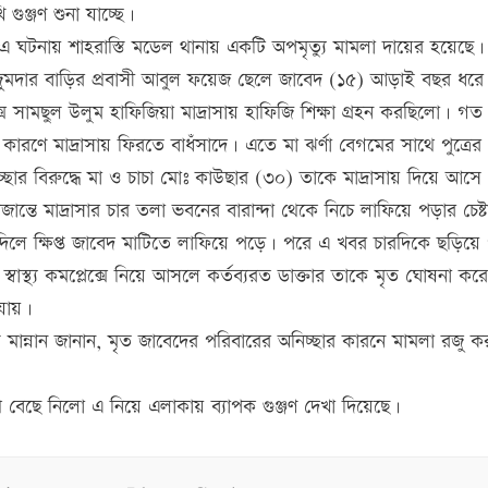
গুঞ্জণ শুনা যাচ্ছে।
এ ঘটনায় শাহরাস্তি মডেল থানায় একটি অপমৃত্যু মামলা দায়ের হয়েছে।
জুমদার বাড়ির প্রবাসী আবুল ফয়েজ ছেলে জাবেদ (১৫) আড়াই বছর ধরে
ে সামছুল উলুম হাফিজিয়া মাদ্রাসায় হাফিজি শিক্ষা গ্রহন করছিলো। গত
কারণে মাদ্রাসায় ফিরতে বাধঁসাদে। এতে মা ঝর্ণা বেগমের সাথে পুত্রের
ছার বিরুদ্ধে মা ও চাচা মোঃ কাউছার (৩০) তাকে মাদ্রাসায় দিয়ে আস
 অজান্তে মাদ্রাসার চার তলা ভবনের বারান্দা থেকে নিচে লাফিয়ে পড়ার চেষ্
দিলে ক্ষিপ্ত জাবেদ মাটিতে লাফিয়ে পড়ে। পরে এ খবর চারদিকে ছড়িয়
্তি স্বাস্থ্য কমপ্লেক্সে নিয়ে আসলে কর্তব্যরত ডাক্তার তাকে মৃত ঘোষনা ক
যায়।
ান্নান জানান, মৃত জাবেদের পরিবারের অনিচ্ছার কারনে মামলা রজু ক
পথ বেছে নিলো এ নিয়ে এলাকায় ব্যাপক গুঞ্জণ দেখা দিয়েছে।