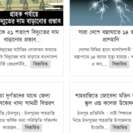
কে ২১ শতাংশ বিদ্যুতের দাম
সারা দেশে বজ্রাঘাতে ১৪
বাড়ানোর প্রস্তাব…
প্রাণহানি
বিদ্যুতের ঘাটতির লোকসান কমাতে
দেশের বিভিন্ন স্থানে কালবৈশাখ
ি বিদ্যুতের দাম বাড়াতে বাংলাদেশ
বজ্রাপাতে ১৪ জনের মৃত্যু হয়েছে। গ
র্জি রেগুলেটরি...
বিস্তারিত
৫ জন,...
বিস্তারিত
্যা দুর্গতদের মাঝে জেলা
শাহরাস্তিতে জোবেদা মতিন 
াসকের খাদ্য সামগ্রী বিতরণ
স্কুল এন্ড কলেজ উদ্বো
্তি (চাঁদপুর): চাঁদপুরের শাহরাস্তি
চাঁদপুর প্রতিনিধি : নারী শিক্ষাকে
 সার্বিক বন্যা পরিস্থিতি পরিদর্শন
নিতে চাঁদপুরের শাহরাস্তি উপজেলায়
করেছেন...
বিস্তারিত
ইংরেজি...
বিস্তারিত