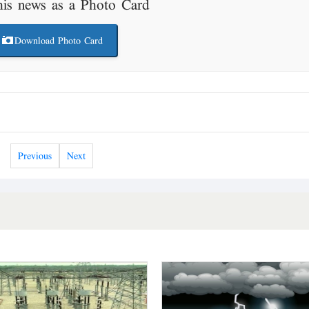
his news as a Photo Card
Download Photo Card
Previous
Next