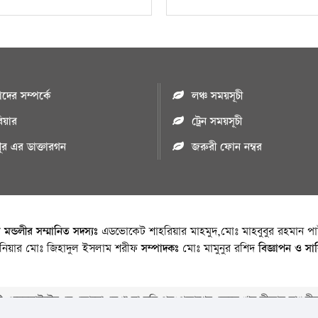
ের সম্পর্কে
লঞ্চ সময়সূচী
রিয়ার
ট্রেন সময়সূচী
পুর এর ডাক্তারগন
জরুরী ফোন নম্বর
া মন্ডলীর সম্মানিত সদস্যঃ
এডভোকেট শাহরিয়ার মাহমুদ,মোঃ মাহবুবুর রহমান পাট
জিনিয়ার মোঃ জিহাদুল ইসলাম শরীফ
সম্পাদকঃ
মোঃ মামুনুর রশিদ
বিজ্ঞাপন ও সা
 ওয়েবসাইটের যে কোনো লেখা বা ছবি পুনঃপ্রকাশের ক্ষেত্রে ঋন স্বীকার বাঞ্চনীয