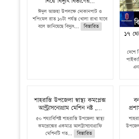
নিয়ে বিদ্যুৎ বিভাগের…
ঈদুল আজহা উপলক্ষে দোকানপাট ও
শপিংমল রাত ১০টা পর্যন্ত খোলা রাখা যাবে
বলে জানিয়েছে বিদ্যুৎ...
বিস্তারিত
১৭ থে
দেশে 
পাইকার
এনা
শাহরাস্তি উপজেলা স্বাস্থ্য কমপ্লেক্স
বন
আল্ট্রাসনোগ্রাম মেশিন নষ্ট ,…
প্রশ
৫০ শয্যাবিশিষ্ট শাহরাস্তি উপজেলা স্বাস্থ্য
শাহরাস
কমপ্লেক্সের একমাত্র আলট্রাসনোগ্রাফি
উপজেলার
মেশিনটি গত...
বিস্তারিত