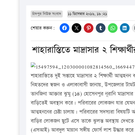
চাঁদপুর নিউজ সংবাদ
১১ ডিসেম্বার ২০১৬, ১৯:২১
শেয়ার করুন:
শাহারাস্তিতে মাদ্রাসার ২ শিক্ষার
শাহারাস্তিতে দুই সপ্তাহে মাদ্রাসার ২ শিক্ষার্থী আত্মহন
নিহতদের স্বজন ও এলাকাবাসী জানায়, উপজেলার টামটা উ
তানজিনা আক্তার ঝুমু (১৪) হোসেনপুর নূরানি মাদ্রাসার 
বাড়িতেই অবস্থান করে। পরিবারের লোকজন যার যেম
আত্মহননের চেষ্টা চালায়। পরিবারের সদস্যরা বিষয়টি
বাড়ির লোকজন ছুটে এসে তাকে ঝুলন্ত অবস্থায় দেখতে
(এসআই) আবদুল মান্নান সঙ্গীয় ফোর্স লাশ উদ্ধার কর