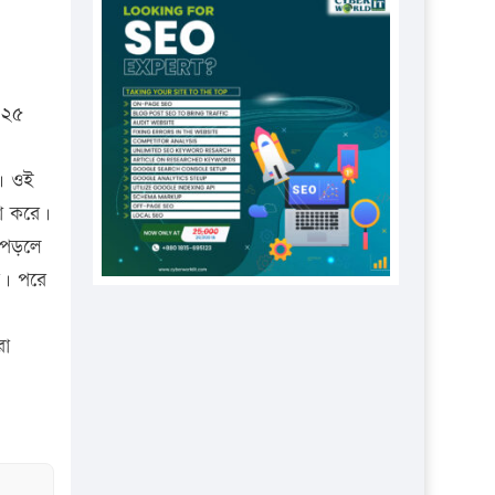
প্রতিষ্ঠানকে ৪০হাজার টাকা জরিমানা।
এবার লঞ্চের ভাড়া বাড়ল
১৭ থেকে ২১ শতাংশ বিদ্যুতের দাম
 ২৫
বাড়ানোর প্রস্তাব পিডিবির
১৬ মে চাঁদপুর ও ২৫ মে ফেনী সফরে
ে। ওই
যাবেন প্রধানমন্ত্রী
টা করে।
উচ্চশিক্ষায় গৌরবময় অর্জন: পূর্ণ
ে পড়লে
স্কলারশিপে যুক্তরাষ্ট্রে পিএইচডি করছেন
রে। পরে
কুয়েটের কৃতি…
সারা দেশে বজ্রাঘাতে ১৪ জনের
রা
প্রাণহানি
কঠোর হচ্ছে এসএসসি ও এইচএসসি
পরীক্ষা
ফরিদগঞ্জে আগুনে পুড়লো ৬ ব্যবসা