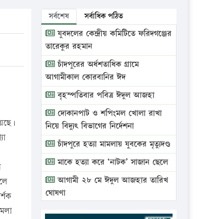
সর্বশেষ
সর্বাধিক পঠিত
যুবদলের কেন্দ্রীয় কমিটিতে ফরিদগঞ্জের
তারেকুর রহমান
চাঁদপুরের অর্ধশতাধিক গ্রামে
আগামীকাল কোরবানির ঈদ
বৃহস্পতিবার পবিত্র ঈদুল আজহা
দোকানপাট ও শপিংমল খোলা রাখা
য়েছে।
নিয়ে বিদ্যুৎ বিভাগের নির্দেশনা
যা
চাঁদপুরে হত্যা মামলায় যুবকের মৃত্যুদণ্ড
মাকে হত্যা করে ‘নাটক’ সাজান ছেলে
ে
আগামী ২৮ মে ঈদুল আজহার তারিখ
িলে
ঘোষণা
র্শক
ামলা
ভ্রাম্যমাণ আদালতে দুইটি প্রতিষ্ঠানকে