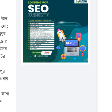
প্রতিষ্ঠানকে ৪০হাজার টাকা জরিমানা।
এবার লঞ্চের ভাড়া বাড়ল
 উচ্চ
১৭ থেকে ২১ শতাংশ বিদ্যুতের দাম
ক মোঃ
বাড়ানোর প্রস্তাব পিডিবির
ুনুর
১৬ মে চাঁদপুর ও ২৫ মে ফেনী সফরে
,৪নং
যাবেন প্রধানমন্ত্রী
দলের
উচ্চশিক্ষায় গৌরবময় অর্জন: পূর্ণ
টির
স্কলারশিপে যুক্তরাষ্ট্রে পিএইচডি করছেন
কুয়েটের কৃতি…
পুর
সারা দেশে বজ্রাঘাতে ১৪ জনের
্রধান
প্রাণহানি
কঠোর হচ্ছে এসএসসি ও এইচএসসি
। আশা
পরীক্ষা
িল
ফরিদগঞ্জে আগুনে পুড়লো ৬ ব্যবসা