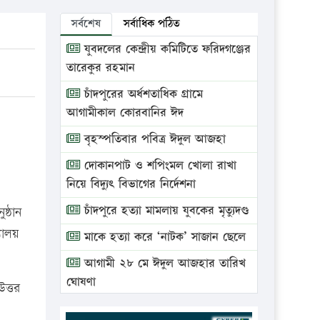
সর্বশেষ
সর্বাধিক পঠিত
যুবদলের কেন্দ্রীয় কমিটিতে ফরিদগঞ্জের
তারেকুর রহমান
চাঁদপুরের অর্ধশতাধিক গ্রামে
আগামীকাল কোরবানির ঈদ
বৃহস্পতিবার পবিত্র ঈদুল আজহা
দোকানপাট ও শপিংমল খোলা রাখা
নিয়ে বিদ্যুৎ বিভাগের নির্দেশনা
চাঁদপুরে হত্যা মামলায় যুবকের মৃত্যুদণ্ড
ষ্ঠান
যালয়
মাকে হত্যা করে ‘নাটক’ সাজান ছেলে
আগামী ২৮ মে ঈদুল আজহার তারিখ
ঘোষণা
উত্তর
ভ্রাম্যমাণ আদালতে দুইটি প্রতিষ্ঠানকে