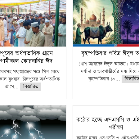
ঁদপুরের অর্ধশতাধিক গ্রামে
বৃহস্পতিবার পবিত্র ঈদুল
গামীকাল কোরবানির ঈদ
খোশ আমদেদ ঈদুল আজহা। যথাযথ
মর্যাদা ও ভাবগাম্ভীর্যের মধ্য দিয়
বসহ মধ্যপ্রাচ্যের সঙ্গে মিল রেখে
বৃহস্পতিবার ১০...
বিস্তারি
াল বুধবার চাঁদপুরের অর্ধশতাধিক
গ্রামে...
বিস্তারিত
কঠোর হচ্ছে এসএসসি ও এ
পরীক্ষা
কঠোর হচ্ছে এসএসসি ও এইচএসসি 