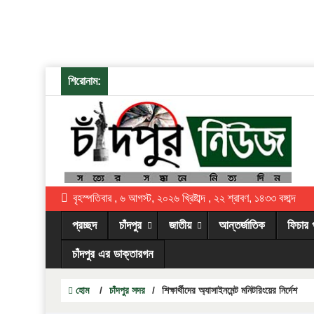
শিরোনাম:
বৃহস্পতিবার , ৬ আগস্ট, ২০২৬ খ্রিষ্টাব্দ , ২২ শ্রাবণ, ১৪৩৩ বঙ্গাব্দ
প্রচ্ছদ
চাঁদপুর
জাতীয়
আন্তর্জাতিক
ফিচার 
চাঁদপুর এর ডাক্তারগন
হোম
/
চাঁদপুর সদর
/
শিক্ষার্থীদের অ্যাসাইনমেন্ট মনিটরিংয়ের নির্দেশ