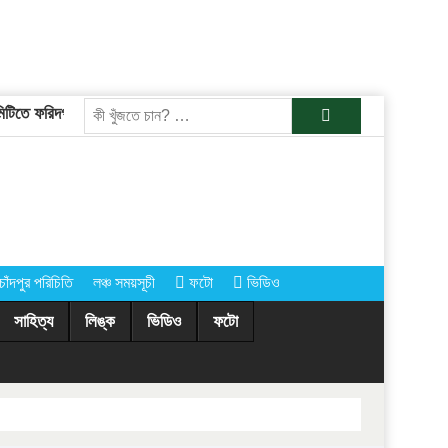
ে ফরিদগঞ্জের তারেকুর রহমান
চাঁদপুরের অর্ধশতাধিক গ্রামে আগামীকাল কোরবানির
খুজুন
চাঁদপুর পরিচিতি
লঞ্চ সময়সূচী
ফটো
ভিডিও
সাহিত্য
লিঙ্ক
ভিডিও
ফটো