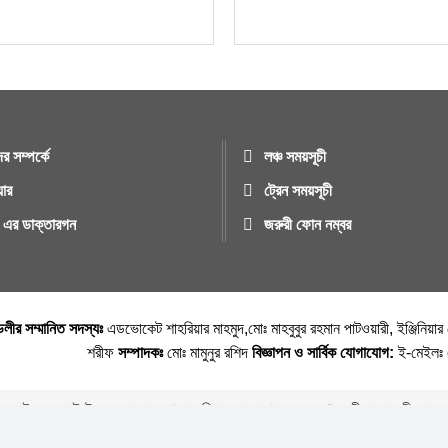
র সম্পর্কে
লঞ্চ সময়সূচী
য়ার
ট্রেন সময়সূচী
ুর এর ডাক্তারগন
জরুরী ফোন নম্বর
্ডলীর সম্মানিত সদস্যঃ
এডভোকেট শাহরিয়ার মাহমুদ,মোঃ মাহবুবুর রহমান পাটওয়ারী, ইঞ্জিনিয়া
শরীফ
সম্পাদকঃ
মোঃ মামুনুর রশিদ
বিজ্ঞাপন ও সার্বিক যোগাযোগ:
ই-মেইল
এই ওয়েবসাইটের যে কোনো লেখা বা ছবি পুনঃপ্রকাশের ক্ষেত্রে ঋন স্বীকার বাঞ্চনীয় ।
Copyright © 2026 • Chandpurnews.com • All Rights Reserved