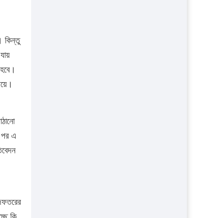
 কিন্তু
যায়
া হবে।
ষয়ে।
পাঠানো
র পর এ
তিবেদন
ধিদফতরের
চ্ছে কি