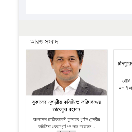
আরও সংবাদ
চাঁদপু
সৌদি 
আগামীকাল
যুবদলের কেন্দ্রীয় কমিটিতে ফরিদগঞ্জের
তারেকুর রহমান
বাংলাদেশ জাতীয়তাবাদী যুবদলের পূর্ণাঙ্গ কেন্দ্রীয়
কমিটিতে গুরুত্বপূর্ণ পদ লাভ করেছেন...