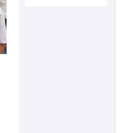
এবার লঞ্চের ভাড়া বাড়ল
১৭ থেকে ২১ শতাংশ বিদ্যুতের দাম বাড়ানোর
প্রস্তাব পিডিবির
১৬ মে চাঁদপুর ও ২৫ মে ফেনী সফরে যাবেন
প্রধানমন্ত্রী
উচ্চশিক্ষায় গৌরবময় অর্জন: পূর্ণ স্কলারশিপে
যুক্তরাষ্ট্রে পিএইচডি করছেন কুয়েটের কৃতি…
সারা দেশে বজ্রাঘাতে ১৪ জনের প্রাণহানি
কঠোর হচ্ছে এসএসসি ও এইচএসসি পরীক্ষা
ফরিদগঞ্জে আগুনে পুড়লো ৬ ব্যবসা প্রতিষ্ঠান