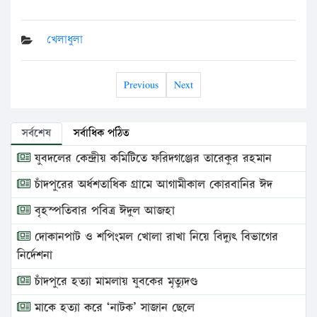
খেলাধুলা
Previous
Next
সর্বশেষ
সর্বাধিক পঠিত
যুবদলের কেন্দ্রীয় কমিটিতে ফরিদগঞ্জের তারেকুর রহমান
চাঁদপুরের অর্ধশতাধিক গ্রামে আগামীকাল কোরবানির ঈদ
বৃহস্পতিবার পবিত্র ঈদুল আজহা
দোকানপাট ও শপিংমল খোলা রাখা নিয়ে বিদ্যুৎ বিভাগের
নির্দেশনা
চাঁদপুরে হত্যা মামলায় যুবকের মৃত্যুদণ্ড
মাকে হত্যা করে ‘নাটক’ সাজান ছেলে