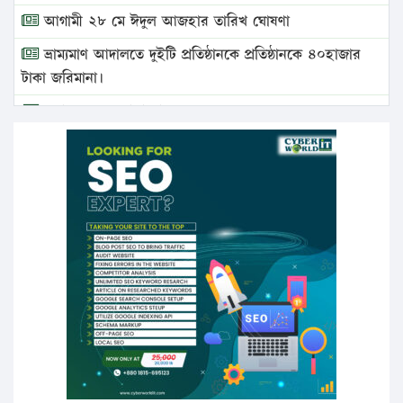
আগামী ২৮ মে ঈদুল আজহার তারিখ ঘোষণা
ভ্রাম্যমাণ আদালতে দুইটি প্রতিষ্ঠানকে প্রতিষ্ঠানকে ৪০হাজার
টাকা জরিমানা।
এবার লঞ্চের ভাড়া বাড়ল
১৭ থেকে ২১ শতাংশ বিদ্যুতের দাম বাড়ানোর প্রস্তাব পিডিবির
১৬ মে চাঁদপুর ও ২৫ মে ফেনী সফরে যাবেন প্রধানমন্ত্রী
উচ্চশিক্ষায় গৌরবময় অর্জন: পূর্ণ স্কলারশিপে যুক্তরাষ্ট্রে
পিএইচডি করছেন কুয়েটের কৃতি…
সারা দেশে বজ্রাঘাতে ১৪ জনের প্রাণহানি
কঠোর হচ্ছে এসএসসি ও এইচএসসি পরীক্ষা
ফরিদগঞ্জে আগুনে পুড়লো ৬ ব্যবসা প্রতিষ্ঠান