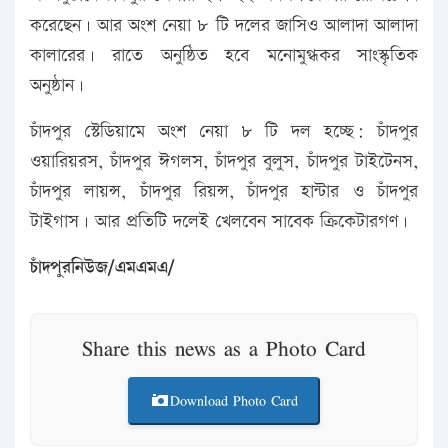
করেছেন। আর অংশ নেয়া ৮ টি দলের জাসিও আলাদা আলাদা
কালারের। রাতে অনুষ্ঠিত হবে মনোমুগ্ধকর সাংস্কৃতিক
অনুষ্ঠান।
চাঁদপুর স্টেডিয়ামে অংশ নেয়া ৮ টি দল হচ্ছে: চাঁদপুর
ওয়ারিয়রস, চাঁদপুর ঈগলস, চাঁদপুর বুলুস, চাঁদপুর টাইটেনস,
চাঁদপুর লায়ন্স, চাঁদপুর রিয়ন্স, চাঁদপুর হান্টার ও চাঁদপুর
টাইগাস। আর প্রতিটি দলেই খেলবেন সাবেক ক্রিকেটারগণ।
চাঁদপুরনিউজ/এমএমএ/
Share this news as a Photo Card
Download Photo Card