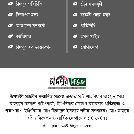
চাঁদপুর পরিচিতি
ট্রেন সময়সূচী
বিজ্ঞাপন মুল্য
জরুরী ফোন নম্বর
আমাদের সম্পর্কে
প্রতিনিধি
ক্যারিয়ার
ভ্রমন গাইড
চাঁদপুর এর ডাক্তারগন
যোগাযোগ
উপদেষ্টা মন্ডলীর সম্মানিত সদস্যঃ
এডভোকেট শাহরিয়ার মাহমুদ,মোঃ
মাহবুবুর রহমান পাটওয়ারী, ইঞ্জিনিয়ার সোহাগ মজুমদার
প্রতিষ্ঠাতা ও
প্রকাশক:
ইঞ্জিনিয়ার মোঃ জিহাদুল ইসলাম শরীফ
সম্পাদকঃ
মোঃ মামুনুর
রশিদ
বিজ্ঞাপন ও সার্বিক যোগাযোগ:
ই-মেইলঃ
chandpurnews99@gmail.com