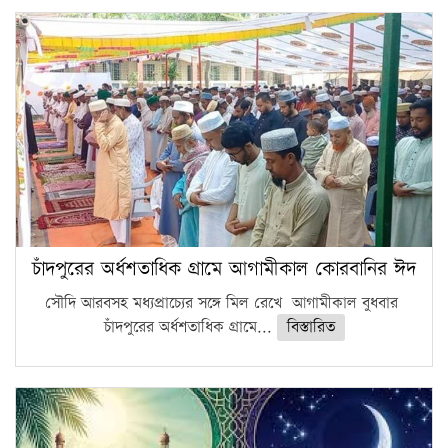
চাঁদপুরের অর্ধশতাধিক গ্রামে আগামীকাল কোরবানির ঈদ
সৌদি আরবসহ মধ্যপ্রাচ্যের সঙ্গে মিল রেখে আগামীকাল বুধবার
চাঁদপুরের অর্ধশতাধিক গ্রামে...
বিস্তারিত