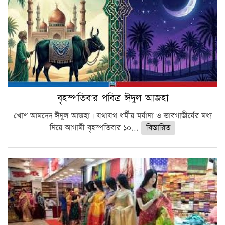
বৃহস্পতিবার পবিত্র ঈদুল আজহা
খোশ আমদেদ ঈদুল আজহা। যথাযথ ধর্মীয় মর্যাদা ও ভাবগাম্ভীর্যের মধ্য
দিয়ে আগামী বৃহস্পতিবার ১০...
বিস্তারিত