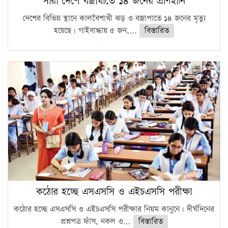
সারা দেশে বজ্রাঘাতে ১৪ জনের প্রাণহানি
দেশের বিভিন্ন স্থানে কালবৈশাখী ঝড় ও বজ্রাপাতে ১৪ জনের মৃত্যু
হয়েছে। গাইবান্ধায় ৫ জন,...
বিস্তারিত
কঠোর হচ্ছে এসএসসি ও এইচএসসি পরীক্ষা
কঠোর হচ্ছে এসএসসি ও এইচএসসি পরীক্ষার নিয়ম কানুনে। দীর্ঘদিনের
প্রশ্নপত্র ফাঁস, নকল ও...
বিস্তারিত