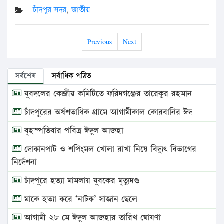
চাঁদপুর সদর
,
জাতীয়
Previous
Next
সর্বশেষ
সর্বাধিক পঠিত
যুবদলের কেন্দ্রীয় কমিটিতে ফরিদগঞ্জের তারেকুর রহমান
চাঁদপুরের অর্ধশতাধিক গ্রামে আগামীকাল কোরবানির ঈদ
বৃহস্পতিবার পবিত্র ঈদুল আজহা
দোকানপাট ও শপিংমল খোলা রাখা নিয়ে বিদ্যুৎ বিভাগের
নির্দেশনা
চাঁদপুরে হত্যা মামলায় যুবকের মৃত্যুদণ্ড
মাকে হত্যা করে ‘নাটক’ সাজান ছেলে
আগামী ২৮ মে ঈদুল আজহার তারিখ ঘোষণা