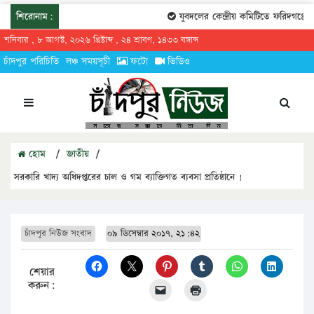
শিরোনাম:
যুবদলের কেন্দ্রীয় কমিটিতে ফরিদগঞ্জের তার
শনিবার , ৮ আগস্ট, ২০২৬ খ্রিষ্টাব্দ , ২৪ শ্রাবণ, ১৪৩৩ বঙ্গাব্দ
চাঁদপুর পরিচিতি
লঞ্চ সময়সূচী
ফটো
ভিডিও
হোম
/
জাতীয়
/
সরকারি খাদ্য অধিদপ্তরের চাল ও গম ব্যাক্তিগত ব্যবসা প্রতিষ্ঠানে !
চাঁদপুর নিউজ সংবাদ
০৯ ডিসেম্বার ২০১৭, ২১:৪২
শেয়ার
করুন: