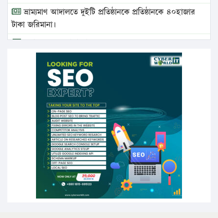
ভ্রাম্যমাণ আদালতে দুইটি প্রতিষ্ঠানকে প্রতিষ্ঠানকে ৪০হাজার
টাকা জরিমানা।
এবার লঞ্চের ভাড়া বাড়ল
১৭ থেকে ২১ শতাংশ বিদ্যুতের দাম বাড়ানোর প্রস্তাব পিডিবির
১৬ মে চাঁদপুর ও ২৫ মে ফেনী সফরে যাবেন প্রধানমন্ত্রী
উচ্চশিক্ষায় গৌরবময় অর্জন: পূর্ণ স্কলারশিপে যুক্তরাষ্ট্রে
পিএইচডি করছেন কুয়েটের কৃতি…
সারা দেশে বজ্রাঘাতে ১৪ জনের প্রাণহানি
কঠোর হচ্ছে এসএসসি ও এইচএসসি পরীক্ষা
ফরিদগঞ্জে আগুনে পুড়লো ৬ ব্যবসা প্রতিষ্ঠান