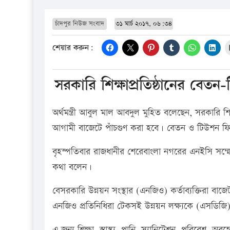
চাঁদপুর নিউজ সংবাদ
৩১ মার্চ ২০১৭, ০৬:৩৪
শেয়ার করুন:
সরকারি শিক্ষাপ্রতিষ্ঠানের বেতন-
অর্থমন্ত্রী আবুল মাল আবদুল মুহিত বলেছেন, সরকারি শ
আগামী বাজেটে পাঁচগুণ করা হবে। বেতন ও টিউশন ফি-তে
বৃহস্পতিবার রাজধানীর শেরেবাংলা নগরের এনইসি সম্মে
কথা বলেন।
বেসরকারি উন্নয়ন সংস্থার (এনজিও) কর্তাব্যক্তিরা বাজেট
এনজিও প্রতিনিধিরা টেকসই উন্নয়ন লক্ষ্যকে (এসডিজ
এ জন্য শিক্ষা, স্বাস্থ্য, পানি, স্যানিটেশন, পরিবেশ, অ