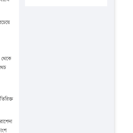
প্রতিষ্ঠানকে ৪০হাজার টাকা জরিমানা।
এবার লঞ্চের ভাড়া বাড়ল
সবচেয়ে
১৭ থেকে ২১ শতাংশ বিদ্যুতের দাম
বাড়ানোর প্রস্তাব পিডিবির
১৬ মে চাঁদপুর ও ২৫ মে ফেনী সফরে
যাবেন প্রধানমন্ত্রী
২ থেকে
উচ্চশিক্ষায় গৌরবময় অর্জন: পূর্ণ
অথচ
স্কলারশিপে যুক্তরাষ্ট্রে পিএইচডি করছেন
কুয়েটের কৃতি…
সারা দেশে বজ্রাঘাতে ১৪ জনের
প্রাণহানি
িরিক্ত
কঠোর হচ্ছে এসএসসি ও এইচএসসি
পরীক্ষা
 রাশেদা
ফরিদগঞ্জে আগুনে পুড়লো ৬ ব্যবসা
াংশ