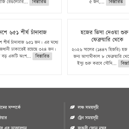
র্জি রেগুলেটরি...
বিস্তারিত
৫ জন,...
বিস্তারিত
েশে ৬৫১ শীর্ষ চাঁদাবাজ
হজের ভিসা দেওয়া শুর
ফেব্রুয়ারি থেকে
ে শীর্ষ চাঁদাবাজ ৬৫১ জন। এর মধ্যে
জধানী ঢাকাতেই রয়েছে ৩২৪ জন।
২০২৬ সালের (১৪৪৭ হিজরি) হজ 
 বড় একটি অংশ...
বিস্তারিত
জন্য আগামীকাল ৮ ফেব্রুয়ারি থে
ইস্যু শুরু করবে সৌদি...
বিস্ত
ের সম্পর্কে
লঞ্চ সময়সূচী
রিয়ার
ট্রেন সময়সূচী
পুর এর ডাক্তারগন
জরুরী ফোন নম্বর