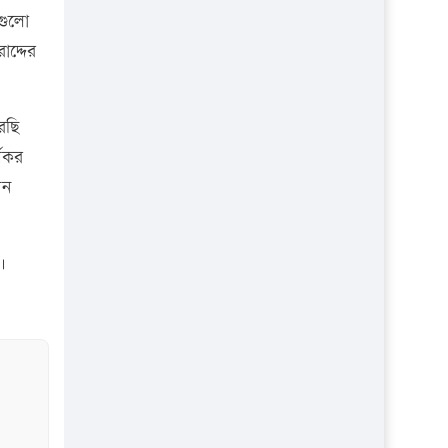
প্রতিষ্ঠান
গুলো
াদ্দের
রছি
্যকর
য়ন
।