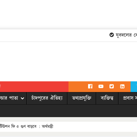
যুবদলের কেন্দ্
দ
িচার পাতা
চাঁদপুরের ঐতিহ্য
তথ্যপ্রযুক্তি
ব্যক্তিত্ব
প্রবাস 
-টিউশন ফি ৫ গুণ বাড়বে : অর্থমন্ত্রী