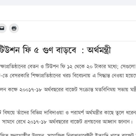
টিউশন ফি ৫ গুণ বাড়বে : অর্থমন্ত্রী
িক্ষাপ্রতিষ্ঠানের বেতন ও টিউশন ফি ১২ থেকে ২০ টাকার মধ্যে; সেগুলো
 বেসরকারি শিক্ষাপ্রতিষ্ঠানের খরচ বিবেচনায় এ সিদ্ধান্ত নেওয়া হয়ে
লন কক্ষে ২০০১৭-১৮ অর্থবছরের বাজেট সংক্রান্ত মতবিনিময় সভায় মন্ত্
 বিষয়ে তাঁদের বিভিন্ন দাবিদাওয়া ও পরামর্শ অর্থমন্ত্রীর কাছে তুলে ধরে
ি) সামনে রেখে ২০১৭-১৮ অর্থবছরের বাজেট প্রণয়নের আহ্বান জানান।
বহেলিত জনগোষ্ঠীর উন্নয়ন, সামাজিক নিরাপত্তাবেষ্টনী ইত্যাদি খাতে বাজেট ব