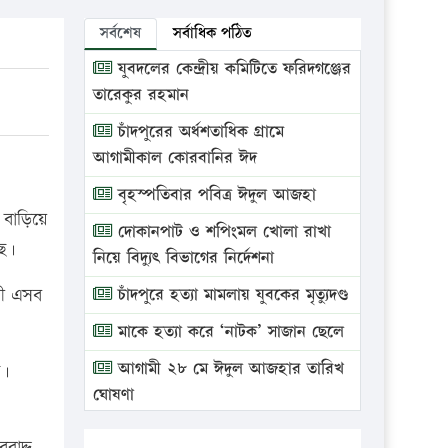
সর্বশেষ
সর্বাধিক পঠিত
যুবদলের কেন্দ্রীয় কমিটিতে ফরিদগঞ্জের
তারেকুর রহমান
চাঁদপুরের অর্ধশতাধিক গ্রামে
আগামীকাল কোরবানির ঈদ
বৃহস্পতিবার পবিত্র ঈদুল আজহা
 বাড়িয়ে
দোকানপাট ও শপিংমল খোলা রাখা
ছে।
নিয়ে বিদ্যুৎ বিভাগের নির্দেশনা
রী এসব
চাঁদপুরে হত্যা মামলায় যুবকের মৃত্যুদণ্ড
মাকে হত্যা করে ‘নাটক’ সাজান ছেলে
আগামী ২৮ মে ঈদুল আজহার তারিখ
ন।
ঘোষণা
ভ্রাম্যমাণ আদালতে দুইটি প্রতিষ্ঠানকে
রাদ্দ