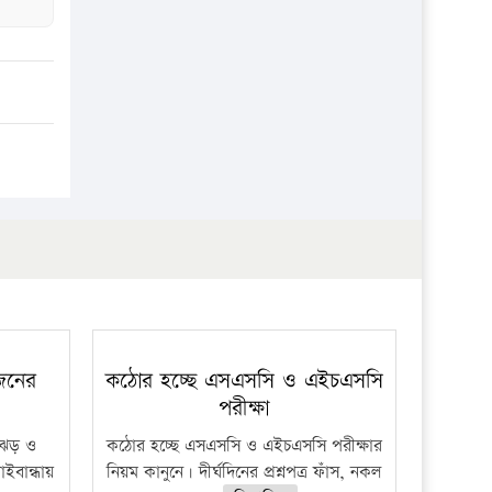
 জনের
কঠোর হচ্ছে এসএসসি ও এইচএসসি
পরীক্ষা
ী ঝড় ও
কঠোর হচ্ছে এসএসসি ও এইচএসসি পরীক্ষার
াইবান্ধায়
নিয়ম কানুনে। দীর্ঘদিনের প্রশ্নপত্র ফাঁস, নকল