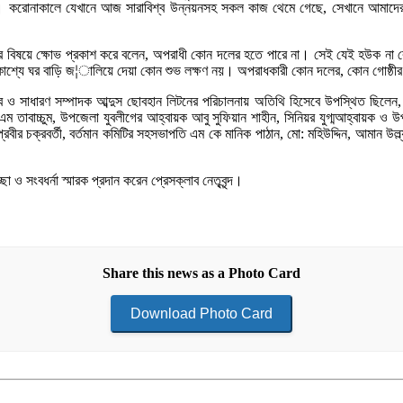
েছেন। করোনাকালে যেখানে আজ সারাবিশ্ব উন্নয়নসহ সকল কাজ থেমে গেছে, সেখানে আমা
ডের বিষয়ে ক্ষোভ প্রকাশ করে বলেন, অপরাধী কোন দলের হতে পারে না। সেই যেই হউক না ক
্রকাশ্যে ঘর বাড়ি জ¦ালিয়ে দেয়া কোন শুভ লক্ষণ নয়। অপরাধকারী কোন দলের, কোন গোষ্ঠীর
্বে ও সাধারণ সম্পাদক আব্দুস ছোবহান লিটনের পরিচালনায় অতিথি হিসেবে উপস্থিত ছিলেন
াবাচ্চুম, উপজেলা যুবলীগের আহ্বায়ক আবু সুফিয়ান শাহীন, সিনিয়র যুগ্মআহ্বায়ক ও উপজ
রবীর চক্রবর্তী, বর্তমান কমিটির সহসভাপতি এম কে মানিক পাঠান, মো: মহিউদ্দিন, আমান উল্ল
 ও সংবধর্না স্মারক প্রদান করেন প্রেসক্লাব নেতৃবৃন্দ।
Share this news as a Photo Card
Download Photo Card