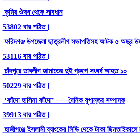
কৃমির ঔষধ থেকে সাবধান
53802 বার পঠিত।
ফরিদগঞ্জ উপজেলা ছাত্রলীগ সভাপতিসহ আটক ৫ অস্ত্র উদ
53116 বার পঠিত।
চাঁদপুরে তাবলীগ জামাতের দুই গ্রুপে সংঘর্ষ আহত ১০
50229 বার পঠিত।
‘কাঁদো হাসিনা কাঁদো’ -----দৈনিক যুগান্তর সম্পাদক
39913 বার পঠিত।
হাজীগঞ্জে ইসলামী ব্যাংকের সিড়ি থেকে টাকা ছিনতাইকাল