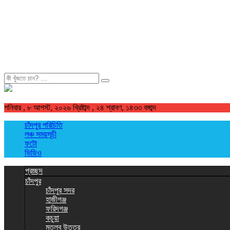
শিরোনাম:
খুজুন
শনিবার , ৮ আগস্ট, ২০২৬ খ্রিষ্টাব্দ , ২৪ শ্রাবণ, ১৪৩৩ বঙ্গাব্দ
চাঁদপুর পরিচিতি
লঞ্চ সময়সূচী
ফটো
ভিডিও
প্রচ্ছদ
চাঁদপুর
চাঁদপুর সদর
হাজীগঞ্জ
ফরিদগঞ্জ
কচুয়া
মতলব উত্তর