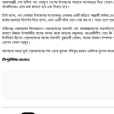
প্রধানমন্ত্রী শেখ হাসিনা গত একযুগে দেশের উন্নয়নের মাধ্যমে অনেকদুরে নিয়ে গ
সাংবাদিদেরও এসব কথা জানতে হবে এবং লিখতে হবে।
তিনি বলেন, গত সোমবার উপজেলার সন্তোষপুর এলাকার একটি বাড়িতে সন্ত্রাসী কর্মকাণ্
কঠোর ব্যবস্থা নিদের্শনা দিয়ে বলেন, এমন একটি ঘটনা মেনে নেয়া যায় না। সভ্য দেশে প
ফরিদগঞ্জ প্রেসক্লাব মিলনায়তনে প্রেসক্লাবের সভাপতি মো: কামরুজ্জামানের সভাপতিত
কল্যাণ বিষয়ক উপকমিটির সাবেক সদস্য খাজে আহমেদ মজুমদার, আওয়ামীলীগ নেতা জি এম ত
উপস্থিত ছিলেন প্রেসক্লাবের সাবেক সভাপতি নুরুন্নবী নোমান, সাবেক সাধারণ সম্পাদক প্
হোসেন বেলাল প্রমুখ।
আলোচনা সভার পুর্বে প্রেসক্লাবের পক্ষ থেকে মুহম্মদ শফিকুর রহমান এমপিকে ফুলেল শুভেচ্ছা
চাঁদপুরনিউজ/এমএমএ/
Categories