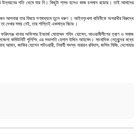
দের উন্নয়নের গতি থেমে যায় নি। কিছুটা শ্লথ হলেও কাজ চলমান রয়েছে। তাই আমাদের
েন আপনারা তার বিষয়ে গণমাধ্যমে তুলে ধরুণ । আইনশৃংখলা বাহিনীকে অপরাধীর বিরুদ্ধে
 তা দেখার সময় নেই, তার শাস্তিই একমাত্র বিচার ।
, ফরিদগঞ্জ থানার অফিসার ইনচার্জ মোহাম্মদ শহিদ হোসেন, আওয়ামীলীগের ত্রাণ ও সমাজ
েলা কমিউনিটি পুলিশিং এর সভাপতি হেলাল উদ্দিন আহমেদ। সাংবাদিক নেতৃবৃন্দের মধ্যে
্যাহ আমান, জাকির হোসেন পাটওয়ারী, নিবার্হী সদস্য নারায়ন রবিদাস, জসিম মিজি, দেলোয়ার