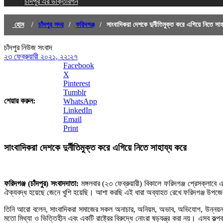
চাঁদপুর এর ডাক্তারগন
হোম
/
চাঁদপুর সদর
/
ফরিদগঞ্জ
/
সাংবাদিকরা দেশকে দুর্নীতিমুক্ত করে এগিয়ে নিতে সাহ
চাঁদপুর নিউজ সংবাদ
২৩ ফেব্রুয়ারী ২০২১, ২২:২৭
Facebook
X
Pinterest
Tumblr
শেয়ার করুন:
WhatsApp
LinkedIn
Email
Print
সাংবাদিকরা দেশকে দুর্নীতিমুক্ত করে এগিয়ে নিতে সাহায্য করে
ফরিদগঞ্জ (চাঁদপুর) সংবাদদাতা:
মঙ্গলবার (২৩ ফেব্রুয়ারী) বিকালে ফরিদগঞ্জ প্রেসক্লাবে
ঐক্যবদ্ধ হয়েছে জেনে খুশি হয়েছি। আশা করছি এই ধারা অব্যাহত রেখে ফরিদগঞ্জ উপজেলা
তিনি আরো বলেন, সাংবাদিকরা সমাজের সকল অনাচার, অনিয়ম, অভাব, অভিযোগ, উন্নয়ন ও 
মতো মিথ্যা ও ভিত্তিহীন এবং একটি রাষ্ট্রের বিরুদ্ধে নোংরা ষড়যন্ত্র করা নয়। এসব