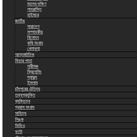
মতলব দক্ষিণ
শাহরাস্তি
হাইমচর
জাতীয়
সারাদেশ
সম্পাদকীয়
বিনোদন
কৃষি সংবাদ
খেলাধুলা
আন্তর্জাতিক
ফিচার পাতা
নারীমঞ্চ
ফ্রিলেন্সিং
স্বাস্থ্য
ইসলাম
চাঁদপুরের ঐতিহ্য
তথ্যপ্রযুক্তি
ব্যক্তিত্ব
প্রবাস সংবাদ
সাহিত্য
লিঙ্ক
ভিডিও
ফটো