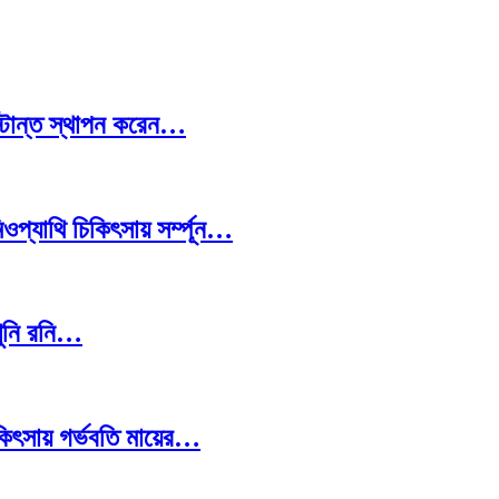
স্টান্ত স্থাপন করেন…
প্যাথি চিকিৎসায় সর্ম্পূন…
খুনি রনি…
চিকিৎসায় গর্ভবতি মায়ের…