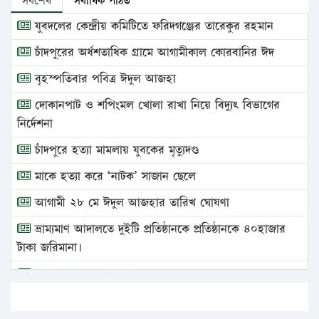
সর্বশেষ
সর্বাধিক পঠিত
যুবদলের কেন্দ্রীয় কমিটিতে ফরিদগঞ্জের তারেকুর রহমান
চাঁদপুরের অর্ধশতাধিক গ্রামে আগামীকাল কোরবানির ঈদ
বৃহস্পতিবার পবিত্র ঈদুল আজহা
দোকানপাট ও শপিংমল খোলা রাখা নিয়ে বিদ্যুৎ বিভাগের
নির্দেশনা
চাঁদপুরে হত্যা মামলায় যুবকের মৃত্যুদণ্ড
মাকে হত্যা করে ‘নাটক’ সাজান ছেলে
আগামী ২৮ মে ঈদুল আজহার তারিখ ঘোষণা
ভ্রাম্যমাণ আদালতে দুইটি প্রতিষ্ঠানকে প্রতিষ্ঠানকে ৪০হাজার
টাকা জরিমানা।
এবার লঞ্চের ভাড়া বাড়ল
১৭ থেকে ২১ শতাংশ বিদ্যুতের দাম বাড়ানোর প্রস্তাব পিডিবির