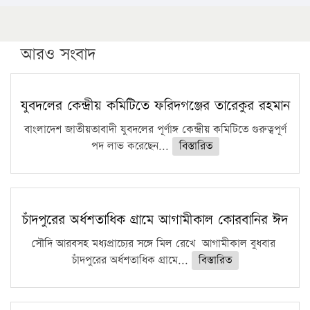
১৬ মে চাঁদপুর ও ২৫ মে ফেনী সফরে যাবেন প্রধানমন্ত্রী
উচ্চশিক্ষায় গৌরবময় অর্জন: পূর্ণ স্কলারশিপে যুক্তরাষ্ট্রে
পিএইচডি করছেন কুয়েটের কৃতি…
আরও সংবাদ
সারা দেশে বজ্রাঘাতে ১৪ জনের প্রাণহানি
কঠোর হচ্ছে এসএসসি ও এইচএসসি পরীক্ষা
যুবদলের কেন্দ্রীয় কমিটিতে ফরিদগঞ্জের তারেকুর রহমান
ফরিদগঞ্জে আগুনে পুড়লো ৬ ব্যবসা প্রতিষ্ঠান
বাংলাদেশ জাতীয়তাবাদী যুবদলের পূর্ণাঙ্গ কেন্দ্রীয় কমিটিতে গুরুত্বপূর্ণ
পদ লাভ করেছেন...
বিস্তারিত
চাঁদপুরের অর্ধশতাধিক গ্রামে আগামীকাল কোরবানির ঈদ
সৌদি আরবসহ মধ্যপ্রাচ্যের সঙ্গে মিল রেখে আগামীকাল বুধবার
চাঁদপুরের অর্ধশতাধিক গ্রামে...
বিস্তারিত