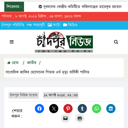
শিরোনাম:
যুবদলের কেন্দ্রীয় কমিটিতে ফরিদগঞ্জের তারেকুর রহমান
চ
শনিবার , ৮ আগস্ট, ২০২৬ খ্রিষ্টাব্দ , ২৪ শ্রাবণ, ১৪৩৩ বঙ্গাব্দ
চাঁদপুর পরিচিতি
লঞ্চ সময়সূচী
ফটো
ভিডিও
হোম
/
জাতীয়
/
সাংবাদিক জাকির হোসেনের পিতার ৪র্থ মৃত্যু বার্ষিকী পালিত
চাঁদপুর নিউজ সংবাদ
১২ আগষ্ট ২০১৫, ২২:৩৫
শেয়ার
করুন: