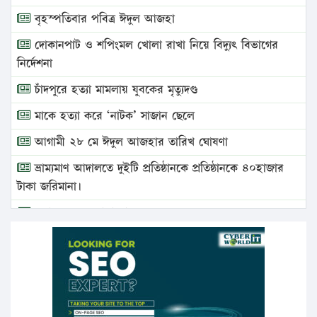
বৃহস্পতিবার পবিত্র ঈদুল আজহা
দোকানপাট ও শপিংমল খোলা রাখা নিয়ে বিদ্যুৎ বিভাগের
নির্দেশনা
চাঁদপুরে হত্যা মামলায় যুবকের মৃত্যুদণ্ড
মাকে হত্যা করে ‘নাটক’ সাজান ছেলে
আগামী ২৮ মে ঈদুল আজহার তারিখ ঘোষণা
ভ্রাম্যমাণ আদালতে দুইটি প্রতিষ্ঠানকে প্রতিষ্ঠানকে ৪০হাজার
টাকা জরিমানা।
এবার লঞ্চের ভাড়া বাড়ল
১৭ থেকে ২১ শতাংশ বিদ্যুতের দাম বাড়ানোর প্রস্তাব পিডিবির
১৬ মে চাঁদপুর ও ২৫ মে ফেনী সফরে যাবেন প্রধানমন্ত্রী
উচ্চশিক্ষায় গৌরবময় অর্জন: পূর্ণ স্কলারশিপে যুক্তরাষ্ট্রে
পিএইচডি করছেন কুয়েটের কৃতি…