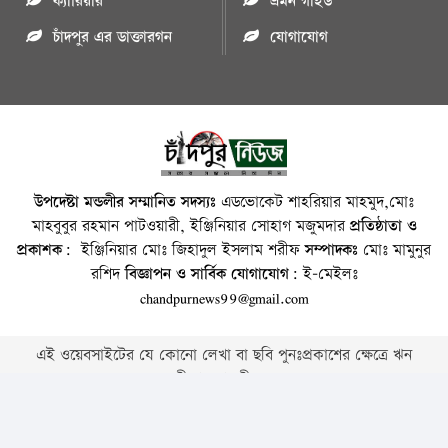
ক্যারিয়ার
ভ্রমন গাইড
চাঁদপুর এর ডাক্তারগন
যোগাযোগ
উপদেষ্টা মন্ডলীর সম্মানিত সদস্যঃ
এডভোকেট শাহরিয়ার মাহমুদ,মোঃ
মাহবুবুর রহমান পাটওয়ারী, ইঞ্জিনিয়ার সোহাগ মজুমদার
প্রতিষ্ঠাতা ও
প্রকাশক:
ইঞ্জিনিয়ার মোঃ জিহাদুল ইসলাম শরীফ
সম্পাদকঃ
মোঃ মামুনুর
রশিদ
বিজ্ঞাপন ও সার্বিক যোগাযোগ:
ই-মেইলঃ
chandpurnews99@gmail.com
এই ওয়েবসাইটের যে কোনো লেখা বা ছবি পুনঃপ্রকাশের ক্ষেত্রে ঋন
স্বীকার বাঞ্চনীয় ।
Copyright © 2026 • Chandpurnews.com • All Rights Reserved
Website Design, Development & SEO Consulting Services by
Cyber World IT