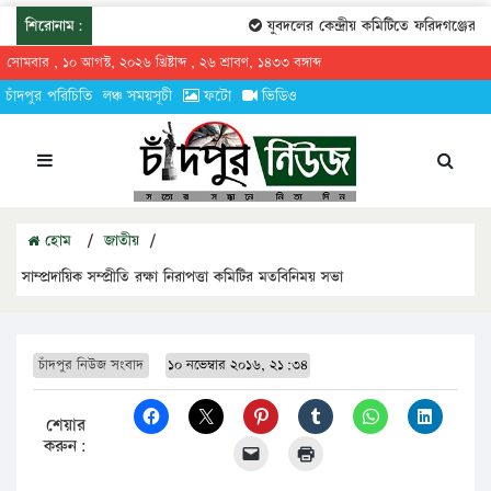
শিরোনাম:
যুবদলের কেন্দ্রীয় কমিটিতে ফরিদগঞ্জের তারেকু
সোমবার , ১০ আগস্ট, ২০২৬ খ্রিষ্টাব্দ , ২৬ শ্রাবণ, ১৪৩৩ বঙ্গাব্দ
চাঁদপুর পরিচিতি
লঞ্চ সময়সূচী
ফটো
ভিডিও
হোম
/
জাতীয়
/
সাম্প্রদায়িক সম্প্রীতি রক্ষা নিরাপত্তা কমিটির মতবিনিময় সভা
চাঁদপুর নিউজ সংবাদ
১০ নভেম্বার ২০১৬, ২১:৩৪
শেয়ার
করুন: