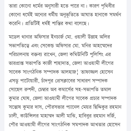
তারা কোনো ধর্মের অনুসারী হতে পারে না। কারণ পৃথিবীর
কোনো ধর্মেই অন্যের ধর্মীয় অনুভূতিতে আঘাত হানাকে সমর্থন
করেনি। প্রতিটিই ধর্মই শান্তির কথা বলেছে।
মডেল থানার অফিসার ইনচার্জ মো. ওয়ালী উল্লাহ অলির
সভাপতিত্বে এবং সেকেন্ড অফিসার মো. মনির আহম্মেদের
পরিচালনায় বক্তব্য রাখেন, জেলা কমিউনিটি পুলিশিং এর
ভারপ্রাপ্ত সভাপতি কাজী শাহাদাত, জেলা আওয়ামী লীগের
সাবেক সাংগঠনিক সম্পাদক আলহাজ¦ তাফাজ্জল হোসেন
এসডু পাটোয়ারী, চাঁদপুর প্রেসক্লাবের সাধারণ সম্পাদক
সোহেল রুশদী, চেম্বার অব কমার্সের সহ-সভাপতি তমাল
কুমার ঘোষ, জেলা আওয়ামী লীগের সাবেক প্রচার সম্পাদক
সন্তোষ কুমার দাস, পৌরসভার প্যানেল মেয়র ছিদ্দিকুর রহমান
ঢালী, কাউন্সিলর মাহাম্মদ আলী মাঝি, হাবিবুর রহমান দর্জি,
পৌর আওয়ামী লীগের সাংগঠনিক সমপাদক আখতার হোসেন