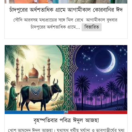
চাঁদপুরের অর্ধশতাধিক গ্রামে আগামীকাল কোরবানির ঈদ
সৌদি আরবসহ মধ্যপ্রাচ্যের সঙ্গে মিল রেখে আগামীকাল বুধবার
চাঁদপুরের অর্ধশতাধিক গ্রামে...
বিস্তারিত
বৃহস্পতিবার পবিত্র ঈদুল আজহা
খোশ আমদেদ ঈদুল আজহা। যথাযথ ধর্মীয় মর্যাদা ও ভাবগাম্ভীর্যের মধ্য