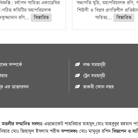
িজ্ঞপ্তি: চর্যাপদ সাহিত্য একাডেমির
সভাপতি মুন্নি, মহাপরিচালক রণি,
-গঠিত কমিটির মহাপরিচালক
শিউলী ও বিপ্লব প্রগতিশীল প্রতিষ্ঠা
িকুজ্জামান রণি...
বিস্তারিত
সাহিত্য...
বিস্তারিত
ের সম্পর্কে
লঞ্চ সময়সূচী
রিয়ার
ট্রেন সময়সূচী
পুর এর ডাক্তারগন
জরুরী ফোন নম্বর
া মন্ডলীর সম্মানিত সদস্যঃ
এডভোকেট শাহরিয়ার মাহমুদ,মোঃ মাহবুবুর রহমান পাট
জিনিয়ার মোঃ জিহাদুল ইসলাম শরীফ
সম্পাদকঃ
মোঃ মামুনুর রশিদ
বিজ্ঞাপন ও সা