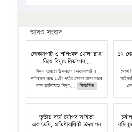
আরও সংবাদ
দোকানপাট ও শপিংমল খোলা রাখা
১৭ থে
নিয়ে বিদ্যুৎ বিভাগের…
ঈদুল আজহা উপলক্ষে দোকানপাট ও
দেশে 
শপিংমল রাত ১০টা পর্যন্ত খোলা রাখা যাবে
পাইকার
বলে জানিয়েছে বিদ্যুৎ...
বিস্তারিত
এনা
তৃতীয় বর্ষে চর্যাপদ সাহিত্য
চর্য
একাডেমি, প্রতিষ্ঠাবার্ষিকী উদযাপন
রফিকুজ