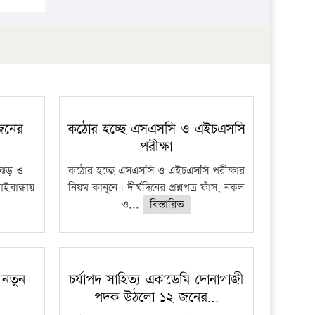
 জনের
কঠোর হচ্ছে এসএসসি ও এইচএসসি
পরীক্ষা
ী ঝড় ও
কঠোর হচ্ছে এসএসসি ও এইচএসসি পরীক্ষার
াইবান্ধায়
নিয়ম কানুনে। দীর্ঘদিনের প্রশ্নপত্র ফাঁস, নকল
ও...
বিস্তারিত
 নতুন
চর্যাপদ সাহিত্য একাডেমি দোনাগাজী
পদক উঠলো ১২ জনের…