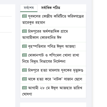
সর্বশেষ
সর্বাধিক পঠিত
যুবদলের কেন্দ্রীয় কমিটিতে ফরিদগঞ্জের
তারেকুর রহমান
চাঁদপুরের অর্ধশতাধিক গ্রামে
আগামীকাল কোরবানির ঈদ
বৃহস্পতিবার পবিত্র ঈদুল আজহা
দোকানপাট ও শপিংমল খোলা রাখা
নিয়ে বিদ্যুৎ বিভাগের নির্দেশনা
চাঁদপুরে হত্যা মামলায় যুবকের মৃত্যুদণ্ড
মাকে হত্যা করে ‘নাটক’ সাজান ছেলে
আগামী ২৮ মে ঈদুল আজহার তারিখ
ঘোষণা
ভ্রাম্যমাণ আদালতে দুইটি প্রতিষ্ঠানকে