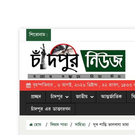
শিরোনাম:
বৃহস্পতিবার , ৬ আগস্ট, ২০২৬ খ্রিষ্টাব্দ , ২২ শ্রাবণ, ১৪৩৩ বঙ্
প্রচ্ছদ
চাঁদপুর
জাতীয়
আন্তর্জাতিক
ফ
চাঁদপুর এর ডাক্তারগন
হোম
/
ফিচার পাতা
/
সাহিত্য
/
সুখ শান্তি ভালবাসা মায়া