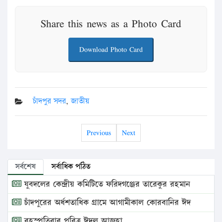
Share this news as a Photo Card
Download Photo Card
চাঁদপুর সদর
,
জাতীয়
Previous
Next
সর্বশেষ
সর্বাধিক পঠিত
যুবদলের কেন্দ্রীয় কমিটিতে ফরিদগঞ্জের তারেকুর রহমান
চাঁদপুরের অর্ধশতাধিক গ্রামে আগামীকাল কোরবানির ঈদ
বৃহস্পতিবার পবিত্র ঈদুল আজহা