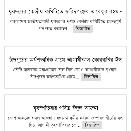
কঠোর হচ্ছে এসএসসি ও এইচএসসি পরীক্ষা
যুবদলের কেন্দ্রীয় কমিটিতে ফরিদগঞ্জের তারেকুর রহমান
ফরিদগঞ্জে আগুনে পুড়লো ৬ ব্যবসা প্রতিষ্ঠান
বাংলাদেশ জাতীয়তাবাদী যুবদলের পূর্ণাঙ্গ কেন্দ্রীয় কমিটিতে গুরুত্বপূর্ণ
পদ লাভ করেছেন...
বিস্তারিত
চাঁদপুরের অর্ধশতাধিক গ্রামে আগামীকাল কোরবানির ঈদ
সৌদি আরবসহ মধ্যপ্রাচ্যের সঙ্গে মিল রেখে আগামীকাল বুধবার
চাঁদপুরের অর্ধশতাধিক গ্রামে...
বিস্তারিত
বৃহস্পতিবার পবিত্র ঈদুল আজহা
খোশ আমদেদ ঈদুল আজহা। যথাযথ ধর্মীয় মর্যাদা ও ভাবগাম্ভীর্যের মধ্য
দিয়ে আগামী বৃহস্পতিবার ১০...
বিস্তারিত