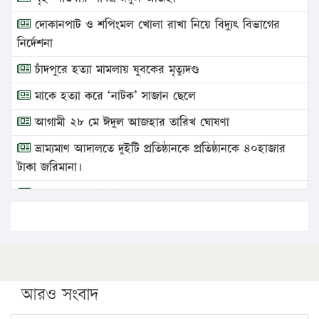
দোকানপাট ও শপিংমল খোলা রাখা নিয়ে বিদ্যুৎ বিভাগের
নির্দেশনা
চাঁদপুরে হত্যা মামলায় যুবকের মৃত্যুদণ্ড
মাকে হত্যা করে ‘নাটক’ সাজান ছেলে
আগামী ২৮ মে ঈদুল আজহার তারিখ ঘোষণা
ভ্রাম্যমাণ আদালতে দুইটি প্রতিষ্ঠানকে প্রতিষ্ঠানকে ৪০হাজার
টাকা জরিমানা।
এবার লঞ্চের ভাড়া বাড়ল
১৭ থেকে ২১ শতাংশ বিদ্যুতের দাম বাড়ানোর প্রস্তাব পিডিবির
১৬ মে চাঁদপুর ও ২৫ মে ফেনী সফরে যাবেন প্রধানমন্ত্রী
উচ্চশিক্ষায় গৌরবময় অর্জন: পূর্ণ স্কলারশিপে যুক্তরাষ্ট্রে
পিএইচডি করছেন কুয়েটের কৃতি…
আরও সংবাদ
সারা দেশে বজ্রাঘাতে ১৪ জনের প্রাণহানি