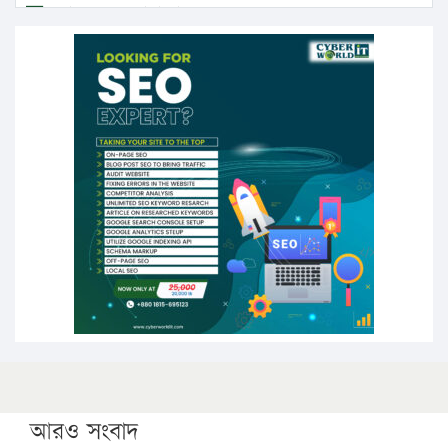
এবার লঞ্চের ভাড়া বাড়ল
১৭ থেকে ২১ শতাংশ বিদ্যুতের দাম বাড়ানোর প্রস্তাব পিডিবির
১৬ মে চাঁদপুর ও ২৫ মে ফেনী সফরে যাবেন প্রধানমন্ত্রী
উচ্চশিক্ষায় গৌরবময় অর্জন: পূর্ণ স্কলারশিপে যুক্তরাষ্ট্রে
পিএইচডি করছেন কুয়েটের কৃতি…
সারা দেশে বজ্রাঘাতে ১৪ জনের প্রাণহানি
কঠোর হচ্ছে এসএসসি ও এইচএসসি পরীক্ষা
ফরিদগঞ্জে আগুনে পুড়লো ৬ ব্যবসা প্রতিষ্ঠান
আরও সংবাদ