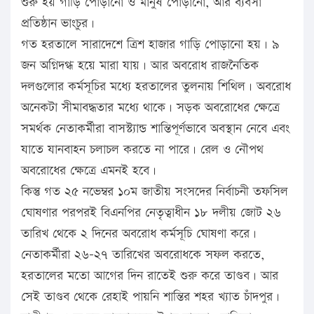
শুরু হয় গাড়ি পোড়ানো ও মানুষ পোড়ানো, আর ব্যবসা
প্রতিষ্ঠান ভাংচুর।
গত হরতালে সারাদেশে ত্রিশ হাজার গাড়ি পোড়ানো হয়। ৯
জন অগ্নিদগ্ধ হয়ে মারা যায়। আর অবরোধ রাজনৈতিক
দলগুলোর কর্মসূচির মধ্যে হরতালের তুলনায় শিথিল। অবরোধ
অনেকটা সীমাবদ্ধতার মধ্যে থাকে। সড়ক অবরোধের ক্ষেত্রে
সমর্থক নেতাকর্মীরা বাসস্ট্যান্ড শান্তিপূর্ণভাবে অবস্থান নেবে এবং
যাতে যানবাহন চলাচল করতে না পারে। রেল ও নৌপথ
অবরোধের ক্ষেত্রে এমনই হবে।
কিন্তু গত ২৫ নভেম্বর ১০ম জাতীয় সংসদের নির্বাচনী তফসিল
ঘোষণার পরপরই বিএনপির নেতৃত্বাধীন ১৮ দলীয় জোট ২৬
তারিখ থেকে ২ দিনের অবরোধ কর্মসূচি ঘোষণা করে।
নেতাকর্মীরা ২৬-২৭ তারিখের অবরোধকে সফল করতে,
হরতালের মতো আগের দিন রাতেই শুরু করে তাণ্ডব। আর
সেই তাণ্ডব থেকে রেহাই পায়নি শান্তির শহর খ্যাত চাঁদপুর।