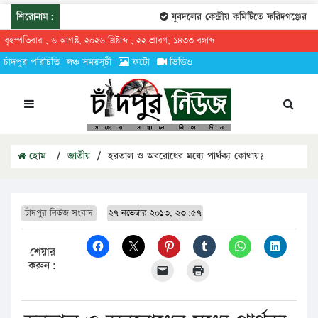
শিরোনাম:
যুবদলের কেন্দ্রীয় কমিটিতে ফরিদগঞ্জের তার
বৃহস্পতিবার , ৬ আগস্ট, ২০২৬ খ্রিষ্টাব্দ , ২২ শ্রাবণ, ১৪৩৩ বঙ্গাব্দ
চাঁদপুর পরিচিতি
লঞ্চ সময়সূচী
ফটো
ভিডিও
হোম
/
জাতীয়
/
হরতাল ও অবরোধের মধ্যে পার্থক্য কোথায়?
চাঁদপুর নিউজ সংবাদ
২৭ নভেম্বার ২০১৩, ২৩:৫৭
শেয়ার
করুন: