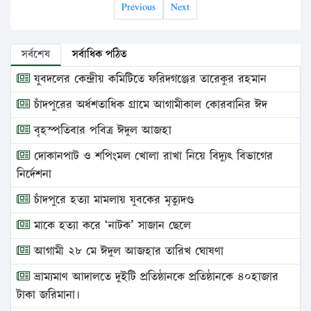
Previous
Next
সর্বশেষ
সর্বাধিক পঠিত
যুবদলের কেন্দ্রীয় কমিটিতে ফরিদগঞ্জের তারেকুর রহমান
চাঁদপুরের অর্ধশতাধিক গ্রামে আগামীকাল কোরবানির ঈদ
বৃহস্পতিবার পবিত্র ঈদুল আজহা
দোকানপাট ও শপিংমল খোলা রাখা নিয়ে বিদ্যুৎ বিভাগের
নির্দেশনা
চাঁদপুরে হত্যা মামলায় যুবকের মৃত্যুদণ্ড
মাকে হত্যা করে ‘নাটক’ সাজান ছেলে
আগামী ২৮ মে ঈদুল আজহার তারিখ ঘোষণা
ভ্রাম্যমাণ আদালতে দুইটি প্রতিষ্ঠানকে প্রতিষ্ঠানকে ৪০হাজার
টাকা জরিমানা।