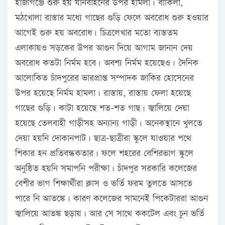
হাজীগঞ্জে শুরু হয় যানবাহনের উপর হামলা। বাকিলা,
মঠখোলা রাস্তার মধ্যে গাছের গুড়ি ফেলে অবরোধ শুরু হওয়ার
আগেই শুরু হয় অবরোধ। চিত্রলেখার মতো ব্যস্ততম
এলাকায়ও সড়কের উপর আগুন দিয়ে আগাম জানান দেয়
অবরোধ কতটা নির্মম হবে। অবশ্য নির্মম হয়েছেও। দৈনিক
আলোকিত চাঁদপুরের ভারপ্রাপ্ত সম্পাদক জাকির হোসেনের
উপর হয়েছে নির্মম হামলা। রাস্তায়, রাস্তায় ফেলা হয়েছে
গাছের গুড়ি। কাটা হয়েছে শত-শত গাছ। জ্বালিয়ে দেয়া
হয়েছে তেলবাহী গাড়ীসহ অন্যান্য গাড়ী। অনেকস্থানে খুলতে
দেয়া হয়নি দোকানপাট। ছাত্র-ছাত্রীরা স্কুলে যাওয়ার পথে
শিকার হন প্রতিবন্ধকতার। ফলে শহরের বেশিরভাগ স্কুলে
অনুষ্ঠিত হয়নি সমাপনি পরীক্ষা। চাঁদপুর সরকারি কলেজের
বেশীর ভাগ শিক্ষার্থীরা ক্লাস ও ভর্তি ফরম তুলতে আসতে
পারে নি আতঙ্কে। কারণ কলেজের সামনেই পিকেটাররা আগুন
জ্বালিয়ে আতঙ্ক ছড়ায়। আর সে সাথে ককটেল এবং চুন ভর্তি