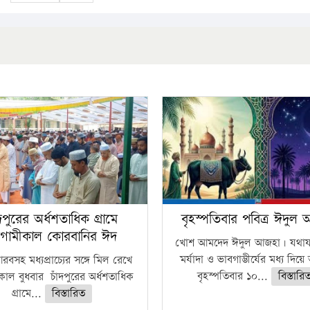
ঁদপুরের অর্ধশতাধিক গ্রামে
বৃহস্পতিবার পবিত্র ঈদুল
গামীকাল কোরবানির ঈদ
খোশ আমদেদ ঈদুল আজহা। যথাযথ
মর্যাদা ও ভাবগাম্ভীর্যের মধ্য দিয়
বসহ মধ্যপ্রাচ্যের সঙ্গে মিল রেখে
বৃহস্পতিবার ১০...
বিস্তারি
াল বুধবার চাঁদপুরের অর্ধশতাধিক
গ্রামে...
বিস্তারিত