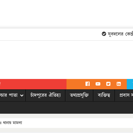
যুবদলের কেন্দ্রী
দ
িচার পাতা
চাঁদপুরের ঐতিহ্য
তথ্যপ্রযুক্তি
ব্যক্তিত্ব
প্রবাস 
ু ॥ থানায় মামলা