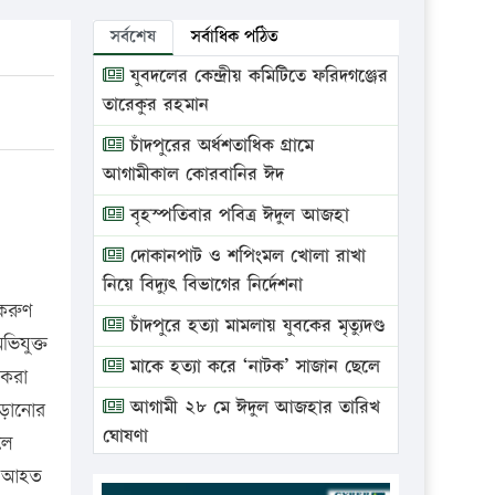
সর্বশেষ
সর্বাধিক পঠিত
যুবদলের কেন্দ্রীয় কমিটিতে ফরিদগঞ্জের
তারেকুর রহমান
চাঁদপুরের অর্ধশতাধিক গ্রামে
আগামীকাল কোরবানির ঈদ
বৃহস্পতিবার পবিত্র ঈদুল আজহা
দোকানপাট ও শপিংমল খোলা রাখা
নিয়ে বিদ্যুৎ বিভাগের নির্দেশনা
 করুণ
চাঁদপুরে হত্যা মামলায় যুবকের মৃত্যুদণ্ড
ভিযুক্ত
মাকে হত্যা করে ‘নাটক’ সাজান ছেলে
 করা
আগামী ২৮ মে ঈদুল আজহার তারিখ
েড়ানোর
ঘোষণা
লে
তর আহত
ভ্রাম্যমাণ আদালতে দুইটি প্রতিষ্ঠানকে