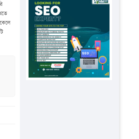
প্রতিষ্ঠানকে ৪০হাজার টাকা জরিমানা।
রি
েখতে
এবার লঞ্চের ভাড়া বাড়ল
িকেলে
১৭ থেকে ২১ শতাংশ বিদ্যুতের দাম
টি
বাড়ানোর প্রস্তাব পিডিবির
১৬ মে চাঁদপুর ও ২৫ মে ফেনী সফরে
যাবেন প্রধানমন্ত্রী
উচ্চশিক্ষায় গৌরবময় অর্জন: পূর্ণ
স্কলারশিপে যুক্তরাষ্ট্রে পিএইচডি করছেন
কুয়েটের কৃতি…
সারা দেশে বজ্রাঘাতে ১৪ জনের
প্রাণহানি
কঠোর হচ্ছে এসএসসি ও এইচএসসি
পরীক্ষা
ফরিদগঞ্জে আগুনে পুড়লো ৬ ব্যবসা