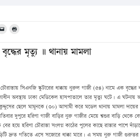
বৃদ্ধের মৃত্যু ॥ থানায় মামলা
াস্তায় সিএনজি স্কুটারের ধাক্কায় নুরুল গাজী (৫৪) নামে এক বৃদ্ধের
সাধীন অবস্থায় ঢাকা মেডিকেল হাসপাতালে তার মৃত্যু ঘটে। এ ঘটনায় অ
ী কুদ্দুসের ছেলে মামুনকে (৩০) আসামী করে মডেল থানায় মামলা দায়ের
িবার দুপুরে হরিণা গাজী বাড়ির নুরু গাজীর মেয়ে শ্বশুর বাড়ি থেকে ব
বের হয়ে হরিণা চৌরাস্তা সংলগ্ন কাঠের পুলের কাছে রাস্তার পাশে দাঁড়া
িটি দ্রুত গতিতে এসে সজোরে ধাক্কা মারে। এ সময় নুরু গাজী গুরু