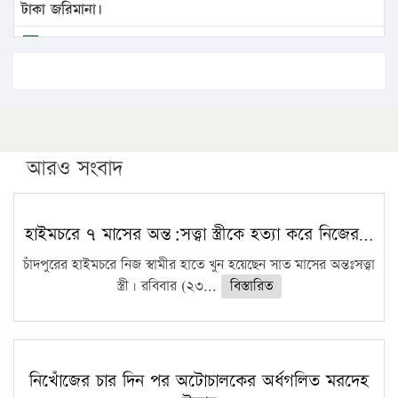
টাকা জরিমানা।
এবার লঞ্চের ভাড়া বাড়ল
১৭ থেকে ২১ শতাংশ বিদ্যুতের দাম বাড়ানোর প্রস্তাব পিডিবির
১৬ মে চাঁদপুর ও ২৫ মে ফেনী সফরে যাবেন প্রধানমন্ত্রী
উচ্চশিক্ষায় গৌরবময় অর্জন: পূর্ণ স্কলারশিপে যুক্তরাষ্ট্রে
পিএইচডি করছেন কুয়েটের কৃতি…
আরও সংবাদ
সারা দেশে বজ্রাঘাতে ১৪ জনের প্রাণহানি
কঠোর হচ্ছে এসএসসি ও এইচএসসি পরীক্ষা
হাইমচরে ৭ মাসের অন্ত:সত্ত্বা স্ত্রীকে হত্যা করে নিজের…
ফরিদগঞ্জে আগুনে পুড়লো ৬ ব্যবসা প্রতিষ্ঠান
চাঁদপুরের হাইমচরে নিজ স্বামীর হাতে খুন হয়েছেন সাত মাসের অন্তঃসত্ত্বা
স্ত্রী। রবিবার (২৩...
বিস্তারিত
নিখোঁজের চার দিন পর অটোচালকের অর্ধগলিত মরদেহ