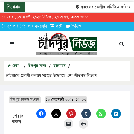
শিরোনাম:
যুবদলের কেন্দ্রীয় কমিটিতে ফরিদগঞ্জ
সোমবার , ১০ আগস্ট, ২০২৬ খ্রিষ্টাব্দ , ২৬ শ্রাবণ, ১৪৩৩ বঙ্গাব্দ
চাঁদপুর পরিচিতি
লঞ্চ সময়সূচী
ফটো
ভিডিও
হোম
/
চাঁদপুর সদর
/
হাইমচর
/
হাইমচরে প্রবাসী কল্যাণ সংস্থার উদ্যােগে ৩শ’ শীতবস্ত্র বিতরণ
চাঁদপুর নিউজ সংবাদ
১৩ ফেব্রুয়ারী ২০২১, ১২:৫৩
শেয়ার
করুন: