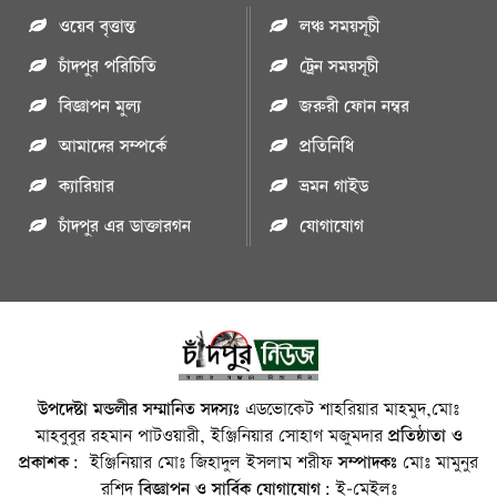
ওয়েব বৃত্তান্ত
লঞ্চ সময়সূচী
চাঁদপুর পরিচিতি
ট্রেন সময়সূচী
বিজ্ঞাপন মুল্য
জরুরী ফোন নম্বর
আমাদের সম্পর্কে
প্রতিনিধি
ক্যারিয়ার
ভ্রমন গাইড
চাঁদপুর এর ডাক্তারগন
যোগাযোগ
উপদেষ্টা মন্ডলীর সম্মানিত সদস্যঃ
এডভোকেট শাহরিয়ার মাহমুদ,মোঃ
মাহবুবুর রহমান পাটওয়ারী, ইঞ্জিনিয়ার সোহাগ মজুমদার
প্রতিষ্ঠাতা ও
প্রকাশক:
ইঞ্জিনিয়ার মোঃ জিহাদুল ইসলাম শরীফ
সম্পাদকঃ
মোঃ মামুনুর
রশিদ
বিজ্ঞাপন ও সার্বিক যোগাযোগ:
ই-মেইলঃ