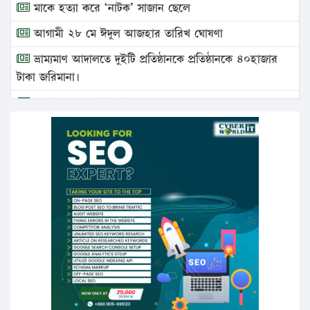
মাকে হত্যা করে ‘নাটক’ সাজান ছেলে
আগামী ২৮ মে ঈদুল আজহার তারিখ ঘোষণা
ভ্রাম্যমাণ আদালতে দুইটি প্রতিষ্ঠানকে প্রতিষ্ঠানকে ৪০হাজার
টাকা জরিমানা।
এবার লঞ্চের ভাড়া বাড়ল
১৭ থেকে ২১ শতাংশ বিদ্যুতের দাম বাড়ানোর প্রস্তাব পিডিবির
১৬ মে চাঁদপুর ও ২৫ মে ফেনী সফরে যাবেন প্রধানমন্ত্রী
উচ্চশিক্ষায় গৌরবময় অর্জন: পূর্ণ স্কলারশিপে যুক্তরাষ্ট্রে
পিএইচডি করছেন কুয়েটের কৃতি…
সারা দেশে বজ্রাঘাতে ১৪ জনের প্রাণহানি
কঠোর হচ্ছে এসএসসি ও এইচএসসি পরীক্ষা
ফরিদগঞ্জে আগুনে পুড়লো ৬ ব্যবসা প্রতিষ্ঠান