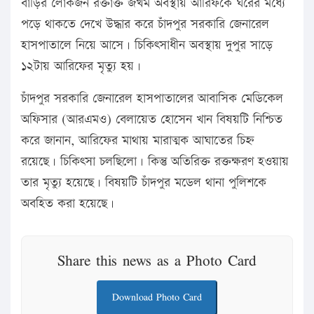
বাড়ির লোকজন রক্তাক্ত জখম অবস্থায় আরিফকে ঘরের মধ্যে
পড়ে থাকতে দেখে উদ্ধার করে চাঁদপুর সরকারি জেনারেল
হাসপাতালে নিয়ে আসে। চিকিৎসাধীন অবস্থায় দুপুর সাড়ে
১২টায় আরিফের মৃত্যু হয়।
চাঁদপুর সরকারি জেনারেল হাসপাতালের আবাসিক মেডিকেল
অফিসার (আরএমও) বেলায়েত হোসেন খান বিষয়টি নিশ্চিত
করে জানান, আরিফের মাথায় মারাত্মক আঘাতের চিহ্ন
রয়েছে। চিকিৎসা চলছিলো। কিন্তু অতিরিক্ত রক্তক্ষরণ হওয়ায়
তার মৃত্যু হয়েছে। বিষয়টি চাঁদপুর মডেল থানা পুলিশকে
অবহিত করা হয়েছে।
Share this news as a Photo Card
Download Photo Card