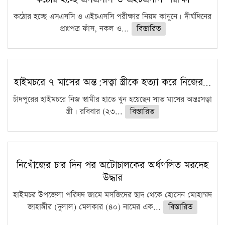
কঠোর হচ্ছে এসএসসি ও এইচএসসি পরীক্ষার নিয়ম কানুনে। দীর্ঘদিনের
প্রশ্নপত্র ফাঁস, নকল ও...
বিস্তারিত
হাইমচরে ৭ মাসের অন্ত:সত্ত্বা স্ত্রীকে হত্যা করে নিজের…
চাঁদপুরের হাইমচরে নিজ স্বামীর হাতে খুন হয়েছেন সাত মাসের অন্তঃসত্ত্বা
স্ত্রী। রবিবার (২৩...
বিস্তারিত
নিখোঁজের চার দিন পর অটোচালকের অর্ধগলিত মরদেহ
উদ্ধার
হাইমচর উপজেলা পরিষদ জামে মসজিদের ছাদ থেকে হোসেন মোহাম্মদ
জাহাঙ্গীর (দুলাল) মেলকার (৪০) নামের এক...
বিস্তারিত