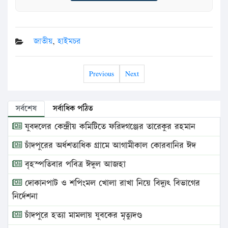
জাতীয়
,
হাইমচর
Previous
Next
সর্বশেষ
সর্বাধিক পঠিত
যুবদলের কেন্দ্রীয় কমিটিতে ফরিদগঞ্জের তারেকুর রহমান
চাঁদপুরের অর্ধশতাধিক গ্রামে আগামীকাল কোরবানির ঈদ
বৃহস্পতিবার পবিত্র ঈদুল আজহা
দোকানপাট ও শপিংমল খোলা রাখা নিয়ে বিদ্যুৎ বিভাগের
নির্দেশনা
চাঁদপুরে হত্যা মামলায় যুবকের মৃত্যুদণ্ড