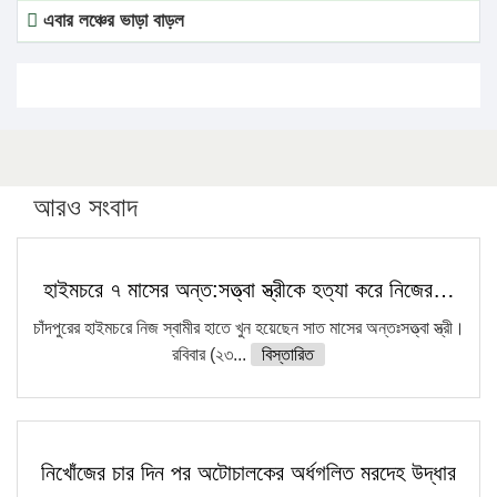
এবার লঞ্চের ভাড়া বাড়ল
১৭ থেকে ২১ শতাংশ বিদ্যুতের দাম বাড়ানোর প্রস্তাব পিডিবির
১৬ মে চাঁদপুর ও ২৫ মে ফেনী সফরে যাবেন প্রধানমন্ত্রী
উচ্চশিক্ষায় গৌরবময় অর্জন: পূর্ণ স্কলারশিপে যুক্তরাষ্ট্রে পিএইচডি
করছেন কুয়েটের কৃতি…
আরও সংবাদ
সারা দেশে বজ্রাঘাতে ১৪ জনের প্রাণহানি
কঠোর হচ্ছে এসএসসি ও এইচএসসি পরীক্ষা
হাইমচরে ৭ মাসের অন্ত:সত্ত্বা স্ত্রীকে হত্যা করে নিজের…
ফরিদগঞ্জে আগুনে পুড়লো ৬ ব্যবসা প্রতিষ্ঠান
চাঁদপুরের হাইমচরে নিজ স্বামীর হাতে খুন হয়েছেন সাত মাসের অন্তঃসত্ত্বা স্ত্রী।
রবিবার (২৩...
বিস্তারিত
নিখোঁজের চার দিন পর অটোচালকের অর্ধগলিত মরদেহ উদ্ধার