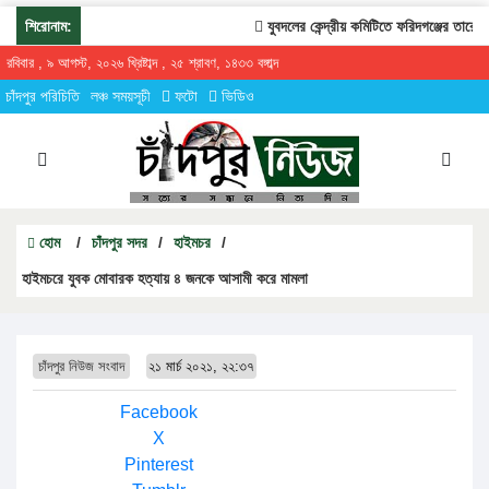
শিরোনাম:
যুবদলের কেন্দ্রীয় কমিটিতে ফরিদগঞ্জের তারেকুর 
রবিবার , ৯ আগস্ট, ২০২৬ খ্রিষ্টাব্দ , ২৫ শ্রাবণ, ১৪৩৩ বঙ্গাব্দ
চাঁদপুর পরিচিতি
লঞ্চ সময়সূচী
ফটো
ভিডিও
হোম
/
চাঁদপুর সদর
/
হাইমচর
/
হাইমচরে যুবক মোবারক হত্যায় ৪ জনকে আসামী করে মামলা
চাঁদপুর নিউজ সংবাদ
২১ মার্চ ২০২১, ২২:৩৭
Facebook
X
Pinterest