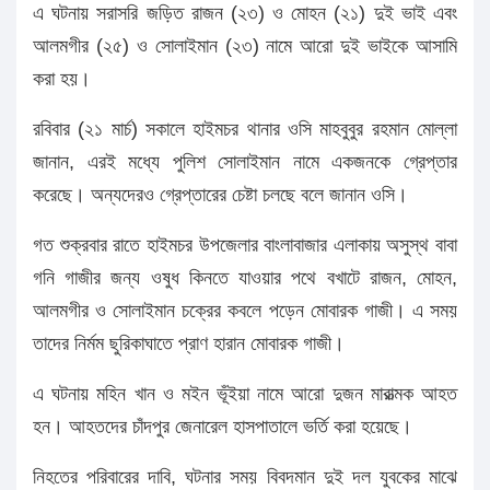
এ ঘটনায় সরাসরি জড়িত রাজন (২৩) ও মোহন (২১) দুই ভাই এবং
আলমগীর (২৫) ও সোলাইমান (২৩) নামে আরো দুই ভাইকে আসামি
করা হয়।
রবিবার (২১ মার্চ) সকালে হাইমচর থানার ওসি মাহবুবুর রহমান মোল্লা
জানান, এরই মধ্যে পুলিশ সোলাইমান নামে একজনকে গ্রেপ্তার
করেছে। অন্যদেরও গ্রেপ্তারের চেষ্টা চলছে বলে জানান ওসি।
গত শুক্রবার রাতে হাইমচর উপজেলার বাংলাবাজার এলাকায় অসুস্থ বাবা
গনি গাজীর জন্য ওষুধ কিনতে যাওয়ার পথে বখাটে রাজন, মোহন,
আলমগীর ও সোলাইমান চক্রের কবলে পড়েন মোবারক গাজী। এ সময়
তাদের নির্মম ছুরিকাঘাতে প্রাণ হারান মোবারক গাজী।
এ ঘটনায় মহিন খান ও মইন ভূঁইয়া নামে আরো দুজন মারাত্মক আহত
হন। আহতদের চাঁদপুর জেনারেল হাসপাতালে ভর্তি করা হয়েছে।
নিহতের পরিবারের দাবি, ঘটনার সময় বিবদমান দুই দল যুবকের মাঝে