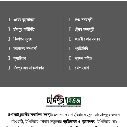
ওয়েব বৃত্তান্ত
লঞ্চ সময়সূচী
চাঁদপুর পরিচিতি
ট্রেন সময়সূচী
বিজ্ঞাপন মুল্য
জরুরী ফোন নম্বর
আমাদের সম্পর্কে
প্রতিনিধি
ক্যারিয়ার
ভ্রমন গাইড
চাঁদপুর এর ডাক্তারগন
যোগাযোগ
উপদেষ্টা মন্ডলীর সম্মানিত সদস্যঃ
এডভোকেট শাহরিয়ার মাহমুদ,মোঃ মাহবুবুর রহমান
পাটওয়ারী, ইঞ্জিনিয়ার সোহাগ মজুমদার
প্রতিষ্ঠাতা ও প্রকাশক:
ইঞ্জিনিয়ার মোঃ