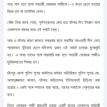
পড়ে লাশ হতে হলো পথচারী মোবারক গাজীকে। এ জন্য ছেলে হত্যার
বিচার চান মা তাসলিমা বেগম।
খোঁজ নিয়ে জানা গেছে, পূর্বশত্রুতার জের ধরে ঘটনার দিন ইমরান নামে
একজনকে মারধর করে ওই বখাটে চক্র।
আর এ ঘটনার কারণ জানতে শুক্রবার রাতে স্থানীয় আওয়ামী লীগ নেতা
শাহজাহান ভূঁইয়ার ছেলে মহিনসহ দুজন ওই বখাটে চক্রের মুখোমুখি
হয়। এ সময় তাদের সঙ্গে মারামারি শুরু হলে পথচারী মোবারক গাজীও
ছুরিকাঘাতের শিকার হন।
চাঁদপুর জেলা পুলিশ সুপার কার্যালয়ে কর্মরত অতিরিক্ত পুলিশ সুপার মো.
আসাদুজ্জামান জানান, ঘটনায় জড়িতদের ইতিমধ্যেই চিহ্নিত করা
হয়েছে। একই সঙ্গে পলাতক যারা আছে, তাদের সবাইকে গ্রেপ্তার করা
হবে।
নিহত মোবারক গাজী রাজধানী ঢাকায় একটি জুতার দোকানের কর্মচারী