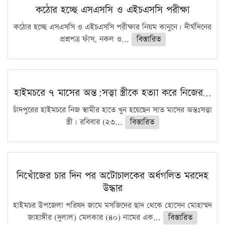
কঠোর হচ্ছে এসএসসি ও এইচএসসি পরীক্ষা
কঠোর হচ্ছে এসএসসি ও এইচএসসি পরীক্ষার নিয়ম কানুনে। দীর্ঘদিনের
প্রশ্নপত্র ফাঁস, নকল ও...
বিস্তারিত
হাইমচরে ৭ মাসের অন্ত:সত্ত্বা স্ত্রীকে হত্যা করে নিজের…
চাঁদপুরের হাইমচরে নিজ স্বামীর হাতে খুন হয়েছেন সাত মাসের অন্তঃসত্ত্বা
স্ত্রী। রবিবার (২৩...
বিস্তারিত
নিখোঁজের চার দিন পর অটোচালকের অর্ধগলিত মরদেহ
উদ্ধার
হাইমচর উপজেলা পরিষদ জামে মসজিদের ছাদ থেকে হোসেন মোহাম্মদ
জাহাঙ্গীর (দুলাল) মেলকার (৪০) নামের এক...
বিস্তারিত