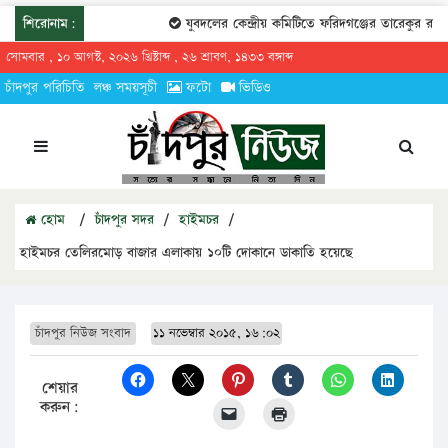
শিরোনাম:
যুবদলের কেন্দ্রীয় কমিটিতে ফরিদগঞ্জের তারেকুর রহমান
সোমবার , ১০ আগস্ট, ২০২৬ খ্রিষ্টাব্দ , ২৬ শ্রাবণ, ১৪৩৩ বঙ্গাব্দ
চাঁদপুর পরিচিতি
লঞ্চ সময়সূচী
ফটো
ভিডিও
হোম
/
চাঁদপুর সদর
/
হাইমচর
/
হাইমচর তেলিরমোড় বাজার এলাকায় ১০টি দোকানে ডাকাতি হয়েছে
চাঁদপুর নিউজ সংবাদ
১১ নভেম্বার ২০১৫, ১৬:০২
শেয়ার
করুন: