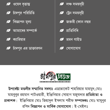
ওয়েব বৃত্তান্ত
লঞ্চ সময়সূচী
চাঁদপুর পরিচিতি
ট্রেন সময়সূচী
বিজ্ঞাপন মুল্য
জরুরী ফোন নম্বর
আমাদের সম্পর্কে
প্রতিনিধি
ক্যারিয়ার
ভ্রমন গাইড
চাঁদপুর এর ডাক্তারগন
যোগাযোগ
উপদেষ্টা মন্ডলীর সম্মানিত সদস্যঃ
এডভোকেট শাহরিয়ার মাহমুদ,মোঃ
মাহবুবুর রহমান পাটওয়ারী, ইঞ্জিনিয়ার সোহাগ মজুমদার
প্রতিষ্ঠাতা ও
প্রকাশক:
ইঞ্জিনিয়ার মোঃ জিহাদুল ইসলাম শরীফ
সম্পাদকঃ
মোঃ মামুনুর
রশিদ
বিজ্ঞাপন ও সার্বিক যোগাযোগ:
ই-মেইলঃ