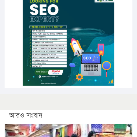
১৬ মে চাঁদপুর ও ২৫ মে ফেনী সফরে যাবেন প্রধানমন্ত্রী
উচ্চশিক্ষায় গৌরবময় অর্জন: পূর্ণ স্কলারশিপে যুক্তরাষ্ট্রে
পিএইচডি করছেন কুয়েটের কৃতি…
সারা দেশে বজ্রাঘাতে ১৪ জনের প্রাণহানি
কঠোর হচ্ছে এসএসসি ও এইচএসসি পরীক্ষা
ফরিদগঞ্জে আগুনে পুড়লো ৬ ব্যবসা প্রতিষ্ঠান
আরও সংবাদ