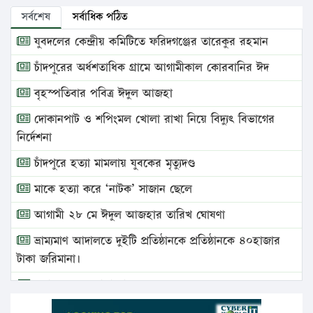
সর্বশেষ
সর্বাধিক পঠিত
যুবদলের কেন্দ্রীয় কমিটিতে ফরিদগঞ্জের তারেকুর রহমান
চাঁদপুরের অর্ধশতাধিক গ্রামে আগামীকাল কোরবানির ঈদ
বৃহস্পতিবার পবিত্র ঈদুল আজহা
দোকানপাট ও শপিংমল খোলা রাখা নিয়ে বিদ্যুৎ বিভাগের
নির্দেশনা
চাঁদপুরে হত্যা মামলায় যুবকের মৃত্যুদণ্ড
মাকে হত্যা করে ‘নাটক’ সাজান ছেলে
আগামী ২৮ মে ঈদুল আজহার তারিখ ঘোষণা
ভ্রাম্যমাণ আদালতে দুইটি প্রতিষ্ঠানকে প্রতিষ্ঠানকে ৪০হাজার
টাকা জরিমানা।
এবার লঞ্চের ভাড়া বাড়ল
১৭ থেকে ২১ শতাংশ বিদ্যুতের দাম বাড়ানোর প্রস্তাব পিডিবির