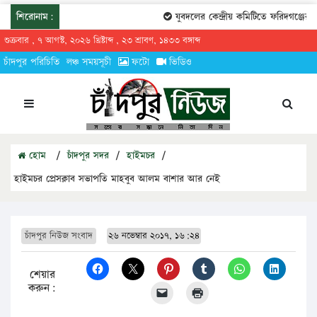
শিরোনাম:
যুবদলের কেন্দ্রীয় কমিটিতে ফরিদগঞ্জের তার
শুক্রবার , ৭ আগস্ট, ২০২৬ খ্রিষ্টাব্দ , ২৩ শ্রাবণ, ১৪৩৩ বঙ্গাব্দ
চাঁদপুর পরিচিতি
লঞ্চ সময়সূচী
ফটো
ভিডিও
হোম
/
চাঁদপুর সদর
/
হাইমচর
/
হাইমচর প্রেসক্লাব সভাপতি মাহবুব আলম বাশার আর নেই
চাঁদপুর নিউজ সংবাদ
২৬ নভেম্বার ২০১৭, ১৬:২৪
শেয়ার
করুন: