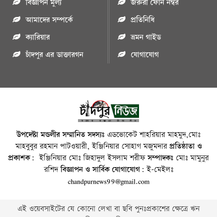
বিজ্ঞাপন মুল্য
জরুরী ফোন নম্বর
আমাদের সম্পর্কে
প্রতিনিধি
ক্যারিয়ার
ভ্রমন গাইড
চাঁদপুর এর ডাক্তারগন
যোগাযোগ
উপদেষ্টা মন্ডলীর সম্মানিত সদস্যঃ
এডভোকেট শাহরিয়ার মাহমুদ,মোঃ
মাহবুবুর রহমান পাটওয়ারী, ইঞ্জিনিয়ার সোহাগ মজুমদার
প্রতিষ্ঠাতা ও
প্রকাশক:
ইঞ্জিনিয়ার মোঃ জিহাদুল ইসলাম শরীফ
সম্পাদকঃ
মোঃ মামুনুর
রশিদ
বিজ্ঞাপন ও সার্বিক যোগাযোগ:
ই-মেইলঃ
chandpurnews99@gmail.com
এই ওয়েবসাইটের যে কোনো লেখা বা ছবি পুনঃপ্রকাশের ক্ষেত্রে ঋন