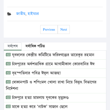
জাতীয়
,
হাইমচর
Previous
Next
সর্বশেষ
সর্বাধিক পঠিত
যুবদলের কেন্দ্রীয় কমিটিতে ফরিদগঞ্জের তারেকুর রহমান
চাঁদপুরের অর্ধশতাধিক গ্রামে আগামীকাল কোরবানির ঈদ
বৃহস্পতিবার পবিত্র ঈদুল আজহা
দোকানপাট ও শপিংমল খোলা রাখা নিয়ে বিদ্যুৎ বিভাগের
নির্দেশনা
চাঁদপুরে হত্যা মামলায় যুবকের মৃত্যুদণ্ড
মাকে হত্যা করে ‘নাটক’ সাজান ছেলে