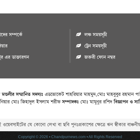
ের সম্পর্কে
লঞ্চ সময়সূচী
রিয়ার
ট্রেন সময়সূচী
পুর এর ডাক্তারগন
জরুরী ফোন নম্বর
া মন্ডলীর সম্মানিত সদস্যঃ
এডভোকেট শাহরিয়ার মাহমুদ,মোঃ মাহবুবুর রহমান পাট
জিনিয়ার মোঃ জিহাদুল ইসলাম শরীফ
সম্পাদকঃ
মোঃ মামুনুর রশিদ
বিজ্ঞাপন ও সা
 ওয়েবসাইটের যে কোনো লেখা বা ছবি পুনঃপ্রকাশের ক্ষেত্রে ঋন স্বীকার বাঞ্চনীয
Copyright © 2026 • Chandpurnews.com • All Rights Reserved