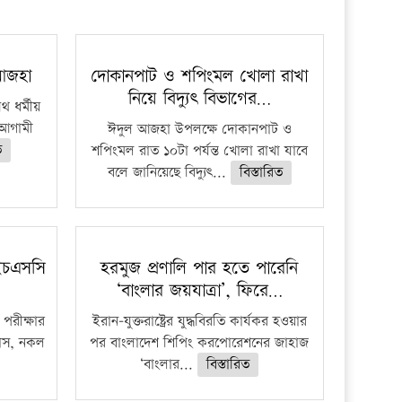
প্রতিষ্ঠান
 আজহা
দোকানপাট ও শপিংমল খোলা রাখা
নিয়ে বিদ্যুৎ বিভাগের…
 ধর্মীয়
ে আগামী
ঈদুল আজহা উপলক্ষে দোকানপাট ও
ত
শপিংমল রাত ১০টা পর্যন্ত খোলা রাখা যাবে
বলে জানিয়েছে বিদ্যুৎ...
বিস্তারিত
ইচএসসি
হরমুজ প্রণালি পার হতে পারেনি
‘বাংলার জয়যাত্রা’, ফিরে…
পরীক্ষার
ইরান-যুক্তরাষ্ট্রের যুদ্ধবিরতি কার্যকর হওয়ার
ফাঁস, নকল
পর বাংলাদেশ শিপিং করপোরেশনের জাহাজ
‘বাংলার...
বিস্তারিত