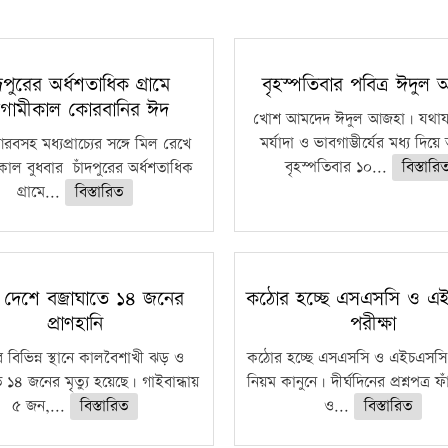
ঁদপুরের অর্ধশতাধিক গ্রামে
বৃহস্পতিবার পবিত্র ঈদুল
গামীকাল কোরবানির ঈদ
খোশ আমদেদ ঈদুল আজহা। যথাযথ
মর্যাদা ও ভাবগাম্ভীর্যের মধ্য দিয়
বসহ মধ্যপ্রাচ্যের সঙ্গে মিল রেখে
বৃহস্পতিবার ১০...
বিস্তারি
াল বুধবার চাঁদপুরের অর্ধশতাধিক
গ্রামে...
বিস্তারিত
 দেশে বজ্রাঘাতে ১৪ জনের
কঠোর হচ্ছে এসএসসি ও এ
প্রাণহানি
পরীক্ষা
 বিভিন্ন স্থানে কালবৈশাখী ঝড় ও
কঠোর হচ্ছে এসএসসি ও এইচএসসি 
ে ১৪ জনের মৃত্যু হয়েছে। গাইবান্ধায়
নিয়ম কানুনে। দীর্ঘদিনের প্রশ্নপত্র 
৫ জন,...
বিস্তারিত
ও...
বিস্তারিত