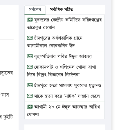
সর্বশেষ
সর্বাধিক পঠিত
যুবদলের কেন্দ্রীয় কমিটিতে ফরিদগঞ্জের
তারেকুর রহমান
চাঁদপুরের অর্ধশতাধিক গ্রামে
আগামীকাল কোরবানির ঈদ
বৃহস্পতিবার পবিত্র ঈদুল আজহা
দোকানপাট ও শপিংমল খোলা রাখা
দ্যুতের
নিয়ে বিদ্যুৎ বিভাগের নির্দেশনা
চাঁদপুরে হত্যা মামলায় যুবকের মৃত্যুদণ্ড
গিয়াস
মাকে হত্যা করে ‘নাটক’ সাজান ছেলে
আগামী ২৮ মে ঈদুল আজহার তারিখ
ঘোষণা
র দুইটি
ভ্রাম্যমাণ আদালতে দুইটি প্রতিষ্ঠানকে