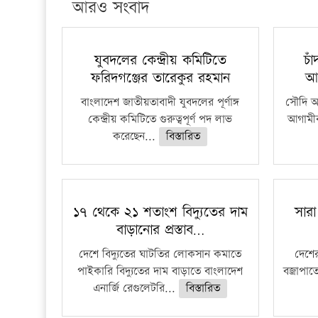
আরও সংবাদ
যুবদলের কেন্দ্রীয় কমিটিতে
চা
ফরিদগঞ্জের তারেকুর রহমান
আ
বাংলাদেশ জাতীয়তাবাদী যুবদলের পূর্ণাঙ্গ
সৌদি আর
কেন্দ্রীয় কমিটিতে গুরুত্বপূর্ণ পদ লাভ
আগামীক
করেছেন...
বিস্তারিত
১৭ থেকে ২১ শতাংশ বিদ্যুতের দাম
সারা
বাড়ানোর প্রস্তাব…
দেশে বিদ্যুতের ঘাটতির লোকসান কমাতে
দেশের
পাইকারি বিদ্যুতের দাম বাড়াতে বাংলাদেশ
বজ্রাপাত
এনার্জি রেগুলেটরি...
বিস্তারিত