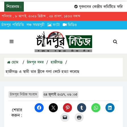
শিরোনাম:
যুবদলের কেন্দ্রীয় কমিটিতে ফরিদগঞ্
শনিবার , ৮ আগস্ট, ২০২৬ খ্রিষ্টাব্দ , ২৪ শ্রাবণ, ১৪৩৩ বঙ্গাব্দ
চাঁদপুর পরিচিতি
লঞ্চ সময়সূচী
ফটো
ভিডিও
হোম
/
চাঁদপুর সদর
/
হাজীগঞ্জ
/
হাজীগঞ্জ এ স্বামী তার স্ত্রীকে গলা কেটে হত্যা করেছে
চাঁদপুর নিউজ সংবাদ
২৪ জুলাই ২০১৭, ০৬:০৫
শেয়ার
করুন: