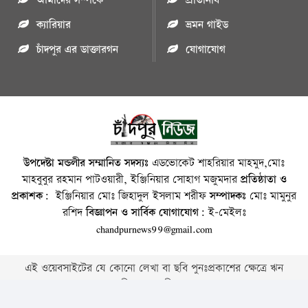
আমাদের সম্পর্কে
প্রতিনিধি
ক্যারিয়ার
ভ্রমন গাইড
চাঁদপুর এর ডাক্তারগন
যোগাযোগ
উপদেষ্টা মন্ডলীর সম্মানিত সদস্যঃ
এডভোকেট শাহরিয়ার মাহমুদ,মোঃ
মাহবুবুর রহমান পাটওয়ারী, ইঞ্জিনিয়ার সোহাগ মজুমদার
প্রতিষ্ঠাতা ও
প্রকাশক:
ইঞ্জিনিয়ার মোঃ জিহাদুল ইসলাম শরীফ
সম্পাদকঃ
মোঃ মামুনুর
রশিদ
বিজ্ঞাপন ও সার্বিক যোগাযোগ:
ই-মেইলঃ
chandpurnews99@gmail.com
এই ওয়েবসাইটের যে কোনো লেখা বা ছবি পুনঃপ্রকাশের ক্ষেত্রে ঋন
স্বীকার বাঞ্চনীয় ।