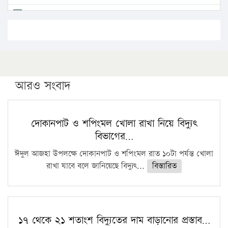
এবার লঞ্চের ভাড়া বাড়ল
১৭ থেকে ২১ শতাংশ বিদ্যুতের দাম বাড়ানোর প্রস্তাব পিডিবির
১৬ মে চাঁদপুর ও ২৫ মে ফেনী সফরে যাবেন প্রধানমন্ত্রী
উচ্চশিক্ষায় গৌরবময় অর্জন: পূর্ণ স্কলারশিপে যুক্তরাষ্ট্রে
পিএইচডি করছেন কুয়েটের কৃতি…
আরও সংবাদ
সারা দেশে বজ্রাঘাতে ১৪ জনের প্রাণহানি
কঠোর হচ্ছে এসএসসি ও এইচএসসি পরীক্ষা
দোকানপাট ও শপিংমল খোলা রাখা নিয়ে বিদ্যুৎ
বিভাগের…
ফরিদগঞ্জে আগুনে পুড়লো ৬ ব্যবসা প্রতিষ্ঠান
ঈদুল আজহা উপলক্ষে দোকানপাট ও শপিংমল রাত ১০টা পর্যন্ত খোলা
রাখা যাবে বলে জানিয়েছে বিদ্যুৎ...
বিস্তারিত
১৭ থেকে ২১ শতাংশ বিদ্যুতের দাম বাড়ানোর প্রস্তাব…