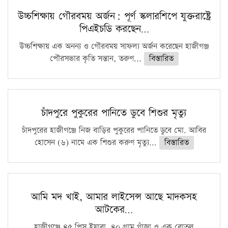
উচ্চশিক্ষায় গৌরবময় অর্জন: পূর্ণ স্কলারশিপে যুক্তরাষ্ট্রে
পিএইচডি করছেন…
উচ্চশিক্ষায় এক অনন্য ও গৌরবময় সাফল্য অর্জন করেছেন হাজীগঞ্জ
পৌরসভার কৃতি সন্তান, তরুণ...
বিস্তারিত
চাঁদপুরে পুকুরের পানিতে ডুবে শিশুর মৃত্যু
চাঁদপুরের হাজীগঞ্জে নিজ বাড়ির পুকুরের পানিতে ডুবে মো. আবির
হোসেন (৬) নামে এক শিশুর করুণ মৃত্যু...
বিস্তারিত
আমি মদ খাই, আমার লাইসেন্স আছে মাদকসহ
আটকের…
হাজীগঞ্জে ৪৫ পিস ইয়াবা, ৪০ গ্রাম গাঁজা ও এক বোতল