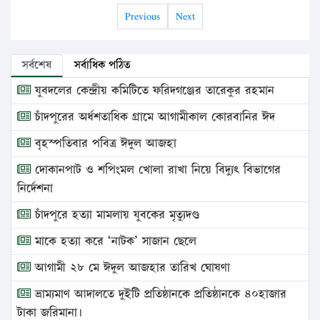
Previous
Next
সর্বশেষ
সর্বাধিক পঠিত
যুবদলের কেন্দ্রীয় কমিটিতে ফরিদগঞ্জের তারেকুর রহমান
চাঁদপুরের অর্ধশতাধিক গ্রামে আগামীকাল কোরবানির ঈদ
বৃহস্পতিবার পবিত্র ঈদুল আজহা
দোকানপাট ও শপিংমল খোলা রাখা নিয়ে বিদ্যুৎ বিভাগের
নির্দেশনা
চাঁদপুরে হত্যা মামলায় যুবকের মৃত্যুদণ্ড
মাকে হত্যা করে ‘নাটক’ সাজান ছেলে
আগামী ২৮ মে ঈদুল আজহার তারিখ ঘোষণা
ভ্রাম্যমাণ আদালতে দুইটি প্রতিষ্ঠানকে প্রতিষ্ঠানকে ৪০হাজার
টাকা জরিমানা।