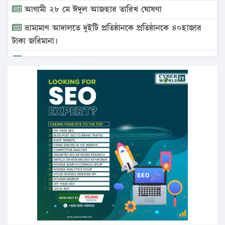
আগামী ২৮ মে ঈদুল আজহার তারিখ ঘোষণা
ভ্রাম্যমাণ আদালতে দুইটি প্রতিষ্ঠানকে প্রতিষ্ঠানকে ৪০হাজার
টাকা জরিমানা।
এবার লঞ্চের ভাড়া বাড়ল
১৭ থেকে ২১ শতাংশ বিদ্যুতের দাম বাড়ানোর প্রস্তাব পিডিবির
১৬ মে চাঁদপুর ও ২৫ মে ফেনী সফরে যাবেন প্রধানমন্ত্রী
উচ্চশিক্ষায় গৌরবময় অর্জন: পূর্ণ স্কলারশিপে যুক্তরাষ্ট্রে
পিএইচডি করছেন কুয়েটের কৃতি…
সারা দেশে বজ্রাঘাতে ১৪ জনের প্রাণহানি
কঠোর হচ্ছে এসএসসি ও এইচএসসি পরীক্ষা
ফরিদগঞ্জে আগুনে পুড়লো ৬ ব্যবসা প্রতিষ্ঠান