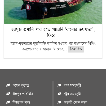
হরমুজ প্রণালি পার হতে পারেনি ‘বাংলার জয়যাত্রা’,
ফিরে…
ইরান-যুক্তরাষ্ট্রের যুদ্ধবিরতি কার্যকর হওয়ার পর বাংলাদেশ শিপিং
করপোরেশনের জাহাজ ‘বাংলার...
বিস্তারিত
ওয়েব বৃত্তান্ত
লঞ্চ সময়সূচী
চাঁদপুর পরিচিতি
ট্রেন সময়সূচী
বিজ্ঞাপন মুল্য
জরুরী ফোন নম্বর