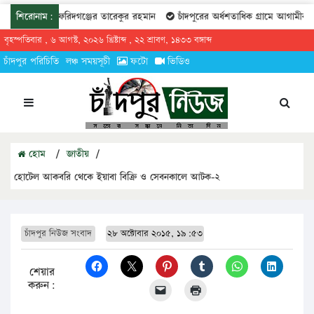
ীয় কমিটিতে ফরিদগঞ্জের তারেকুর রহমান
শিরোনাম:
চাঁদপুরের অর্ধশতাধিক গ্রামে আগামীকাল কো
বৃহস্পতিবার , ৬ আগস্ট, ২০২৬ খ্রিষ্টাব্দ , ২২ শ্রাবণ, ১৪৩৩ বঙ্গাব্দ
চাঁদপুর পরিচিতি
লঞ্চ সময়সূচী
ফটো
ভিডিও
হোম
/
জাতীয়
/
হোটেল আকবরি থেকে ইয়াবা বিক্রি ও সেবনকালে আটক-২
চাঁদপুর নিউজ সংবাদ
২৮ অক্টোবার ২০১৫, ১৯:৫৩
শেয়ার
করুন: