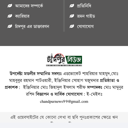
আমাদের সম্পর্কে
প্রতিনিধি
ক্যারিয়ার
ভ্রমন গাইড
চাঁদপুর এর ডাক্তারগন
যোগাযোগ
উপদেষ্টা মন্ডলীর সম্মানিত সদস্যঃ
এডভোকেট শাহরিয়ার মাহমুদ,মোঃ
মাহবুবুর রহমান পাটওয়ারী, ইঞ্জিনিয়ার সোহাগ মজুমদার
প্রতিষ্ঠাতা ও
প্রকাশক:
ইঞ্জিনিয়ার মোঃ জিহাদুল ইসলাম শরীফ
সম্পাদকঃ
মোঃ মামুনুর
রশিদ
বিজ্ঞাপন ও সার্বিক যোগাযোগ:
ই-মেইলঃ
chandpurnews99@gmail.com
এই ওয়েবসাইটের যে কোনো লেখা বা ছবি পুনঃপ্রকাশের ক্ষেত্রে ঋন
স্বীকার বাঞ্চনীয় ।