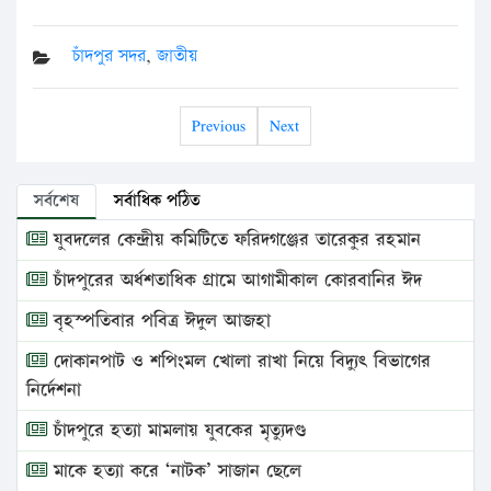
চাঁদপুর সদর
,
জাতীয়
Previous
Next
সর্বশেষ
সর্বাধিক পঠিত
যুবদলের কেন্দ্রীয় কমিটিতে ফরিদগঞ্জের তারেকুর রহমান
চাঁদপুরের অর্ধশতাধিক গ্রামে আগামীকাল কোরবানির ঈদ
বৃহস্পতিবার পবিত্র ঈদুল আজহা
দোকানপাট ও শপিংমল খোলা রাখা নিয়ে বিদ্যুৎ বিভাগের
নির্দেশনা
চাঁদপুরে হত্যা মামলায় যুবকের মৃত্যুদণ্ড
মাকে হত্যা করে ‘নাটক’ সাজান ছেলে