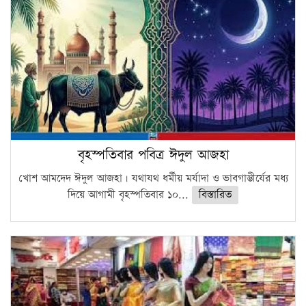
বৃহস্পতিবার পবিত্র ঈদুল আজহা
খোশ আমদেদ ঈদুল আজহা। যথাযথ ধর্মীয় মর্যাদা ও ভাবগাম্ভীর্যের মধ্য
দিয়ে আগামী বৃহস্পতিবার ১০...
বিস্তারিত