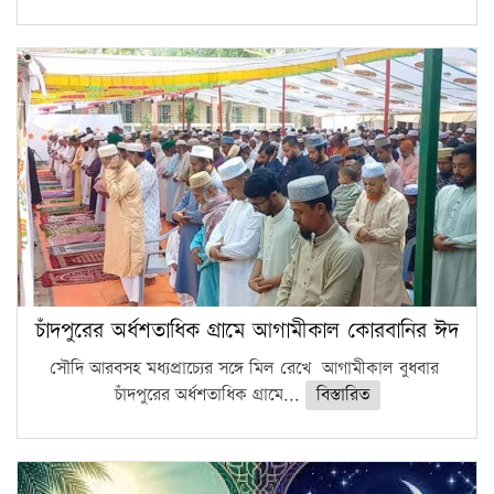
চাঁদপুরের অর্ধশতাধিক গ্রামে আগামীকাল কোরবানির ঈদ
সৌদি আরবসহ মধ্যপ্রাচ্যের সঙ্গে মিল রেখে আগামীকাল বুধবার
চাঁদপুরের অর্ধশতাধিক গ্রামে...
বিস্তারিত