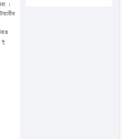
প্রতিষ্ঠানকে ৪০হাজার টাকা জরিমানা।
সরা ।
াটোয়ারীর
এবার লঞ্চের ভাড়া বাড়ল
১৭ থেকে ২১ শতাংশ বিদ্যুতের দাম
নিহত
বাড়ানোর প্রস্তাব পিডিবির
 দু
১৬ মে চাঁদপুর ও ২৫ মে ফেনী সফরে
যাবেন প্রধানমন্ত্রী
উচ্চশিক্ষায় গৌরবময় অর্জন: পূর্ণ
স্কলারশিপে যুক্তরাষ্ট্রে পিএইচডি করছেন
কুয়েটের কৃতি…
সারা দেশে বজ্রাঘাতে ১৪ জনের
প্রাণহানি
কঠোর হচ্ছে এসএসসি ও এইচএসসি
পরীক্ষা
ফরিদগঞ্জে আগুনে পুড়লো ৬ ব্যবসা