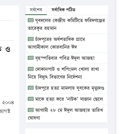
সর্বশেষ
সর্বাধিক পঠিত
যুবদলের কেন্দ্রীয় কমিটিতে ফরিদগঞ্জের
তারেকুর রহমান
চাঁদপুরের অর্ধশতাধিক গ্রামে
ক ও
আগামীকাল কোরবানির ঈদ
বৃহস্পতিবার পবিত্র ঈদুল আজহা
দোকানপাট ও শপিংমল খোলা রাখা
নিয়ে বিদ্যুৎ বিভাগের নির্দেশনা
চাঁদপুরে হত্যা মামলায় যুবকের মৃত্যুদণ্ড
মাকে হত্যা করে ‘নাটক’ সাজান ছেলে
র। ২০০৪
আগামী ২৮ মে ঈদুল আজহার তারিখ
আগস্ট
ঘোষণা
ভ্রাম্যমাণ আদালতে দুইটি প্রতিষ্ঠানকে