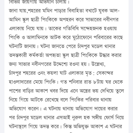
বিভিন্ন জায়গায় অভিযান চালায়।
জানা যায়,শহরের মমিন পাড়ার বিবাহিতা বখাটে যুবক আল-
আমিন স্কুল ছাত্রী পিংকিকে অপহরন করে সাভারের নবীনগর
এলাকায় নিয়ে যায়। তাকের গতিবিধি সন্দেহজনক হওয়ায়
পিংকি ও আলামিনকে আটক করে মুঠোফোনে পরিবারের কাছে
ঘটনাটি জানায়। ঘটনা জানতে পেরে চাঁদপুর মডেল থানার
তদন্তকারী কর্মকর্তা অপহৃতা স্কুল ছাত্রী পিংকিকে উদ্ধার করার
জন্য সাভার নবীনগরের উদ্দেশ্যে রওনা হয়। উল্লেখ্য,
চাঁদপুর শহরের ৩নং কয়লা ঘাট এলাকার মৃত: সেকান্দর
হাওলাদারের মেয়ে পিংকি। গত শনিবার রাত ৮টায় ঘর থেকে
পাশের বাড়ির আকাশ খবর দিয়ে এনে অস্ত্রের ভয় দেখিয়ে তুলে
নিয়ে গিয়ে আটকে রেখেছে বলে পিংকির পরিবার থানায়
অভিযোগ করেন। এ ঘটনায় থানায় অভিযোগ দায়ের করার
পর চাঁদপুর মডেল থানার এসআই নুরুল হক সঙ্গীয় ফোর্স নিয়ে
ঘটনাস্থলে গিয়ে তদন্ত করে। কিন্তু অভিযুক্ত আকাশ এ ঘটনার