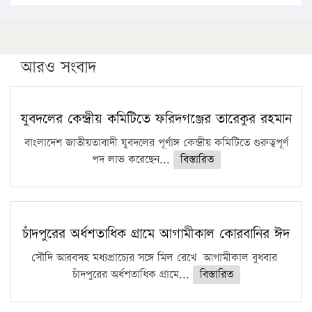
১৬ মে চাঁদপুর ও ২৫ মে ফেনী সফরে যাবেন প্রধানমন্ত্রী
উচ্চশিক্ষায় গৌরবময় অর্জন: পূর্ণ স্কলারশিপে যুক্তরাষ্ট্রে
পিএইচডি করছেন কুয়েটের কৃতি…
আরও সংবাদ
সারা দেশে বজ্রাঘাতে ১৪ জনের প্রাণহানি
কঠোর হচ্ছে এসএসসি ও এইচএসসি পরীক্ষা
যুবদলের কেন্দ্রীয় কমিটিতে ফরিদগঞ্জের তারেকুর রহমান
ফরিদগঞ্জে আগুনে পুড়লো ৬ ব্যবসা প্রতিষ্ঠান
বাংলাদেশ জাতীয়তাবাদী যুবদলের পূর্ণাঙ্গ কেন্দ্রীয় কমিটিতে গুরুত্বপূর্ণ
পদ লাভ করেছেন...
বিস্তারিত
চাঁদপুরের অর্ধশতাধিক গ্রামে আগামীকাল কোরবানির ঈদ
সৌদি আরবসহ মধ্যপ্রাচ্যের সঙ্গে মিল রেখে আগামীকাল বুধবার
চাঁদপুরের অর্ধশতাধিক গ্রামে...
বিস্তারিত