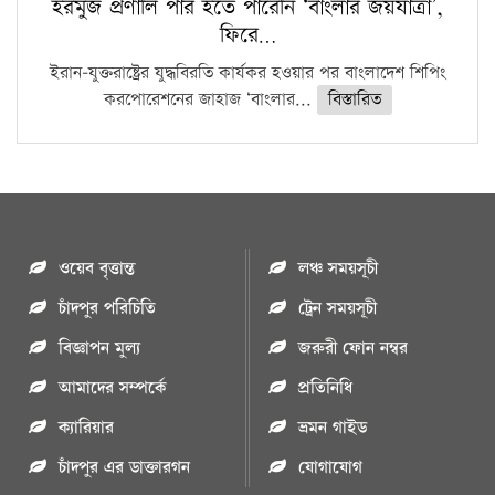
হরমুজ প্রণালি পার হতে পারেনি ‘বাংলার জয়যাত্রা’,
ফিরে…
ইরান-যুক্তরাষ্ট্রের যুদ্ধবিরতি কার্যকর হওয়ার পর বাংলাদেশ শিপিং
করপোরেশনের জাহাজ ‘বাংলার...
বিস্তারিত
ওয়েব বৃত্তান্ত
লঞ্চ সময়সূচী
চাঁদপুর পরিচিতি
ট্রেন সময়সূচী
বিজ্ঞাপন মুল্য
জরুরী ফোন নম্বর
আমাদের সম্পর্কে
প্রতিনিধি
ক্যারিয়ার
ভ্রমন গাইড
চাঁদপুর এর ডাক্তারগন
যোগাযোগ