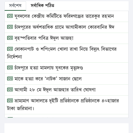
সর্বশেষ
সর্বাধিক পঠিত
যুবদলের কেন্দ্রীয় কমিটিতে ফরিদগঞ্জের তারেকুর রহমান
চাঁদপুরের অর্ধশতাধিক গ্রামে আগামীকাল কোরবানির ঈদ
বৃহস্পতিবার পবিত্র ঈদুল আজহা
দোকানপাট ও শপিংমল খোলা রাখা নিয়ে বিদ্যুৎ বিভাগের
নির্দেশনা
চাঁদপুরে হত্যা মামলায় যুবকের মৃত্যুদণ্ড
মাকে হত্যা করে ‘নাটক’ সাজান ছেলে
আগামী ২৮ মে ঈদুল আজহার তারিখ ঘোষণা
ভ্রাম্যমাণ আদালতে দুইটি প্রতিষ্ঠানকে প্রতিষ্ঠানকে ৪০হাজার
টাকা জরিমানা।
এবার লঞ্চের ভাড়া বাড়ল
১৭ থেকে ২১ শতাংশ বিদ্যুতের দাম বাড়ানোর প্রস্তাব পিডিবির