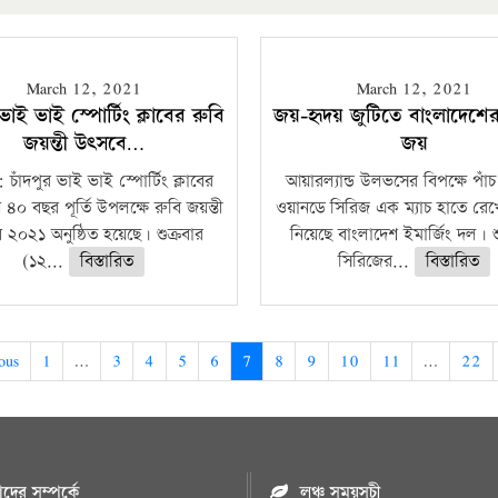
March 12, 2021
March 12, 2021
 ভাই ভাই স্পোর্টিং ক্লাবের রুবি
জয়-হৃদয় জুটিতে বাংলাদেশে
জয়ন্তী উৎসবে…
জয়
: চাঁদপুর ভাই ভাই স্পোর্টিং ক্লাবের
আয়ারল্যান্ড উলভসের বিপক্ষে পাঁচ 
৪০ বছর পূর্তি উপলক্ষে রুবি জয়ন্তী
ওয়ানডে সিরিজ এক ম্যাচ হাতে রে
২০২১ অনুষ্ঠিত হয়েছে। শুক্রবার
নিয়েছে বাংলাদেশ ইমার্জিং দল। শ
(১২...
বিস্তারিত
সিরিজের...
বিস্তারিত
ous
1
…
3
4
5
6
7
8
9
10
11
…
22
ের সম্পর্কে
লঞ্চ সময়সূচী