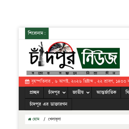
শিরোনাম:
বৃহস্পতিবার , ৬ আগস্ট, ২০২৬ খ্রিষ্টাব্দ , ২২ শ্রাবণ, ১৪৩৩ বঙ্
প্রচ্ছদ
চাঁদপুর
জাতীয়
আন্তর্জাতিক
ফ
চাঁদপুর এর ডাক্তারগন
হোম
/
খেলাধুলা