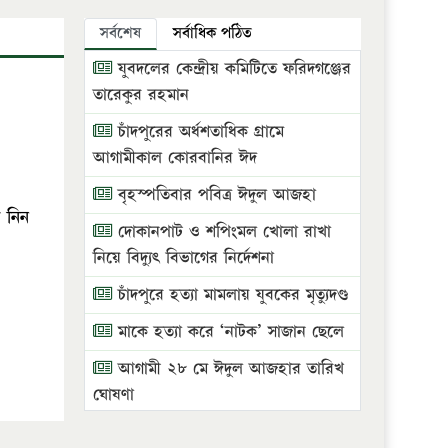
সর্বশেষ
সর্বাধিক পঠিত
যুবদলের কেন্দ্রীয় কমিটিতে ফরিদগঞ্জের
তারেকুর রহমান
চাঁদপুরের অর্ধশতাধিক গ্রামে
আগামীকাল কোরবানির ঈদ
বৃহস্পতিবার পবিত্র ঈদুল আজহা
 নিন
দোকানপাট ও শপিংমল খোলা রাখা
নিয়ে বিদ্যুৎ বিভাগের নির্দেশনা
চাঁদপুরে হত্যা মামলায় যুবকের মৃত্যুদণ্ড
মাকে হত্যা করে ‘নাটক’ সাজান ছেলে
আগামী ২৮ মে ঈদুল আজহার তারিখ
ঘোষণা
ভ্রাম্যমাণ আদালতে দুইটি প্রতিষ্ঠানকে