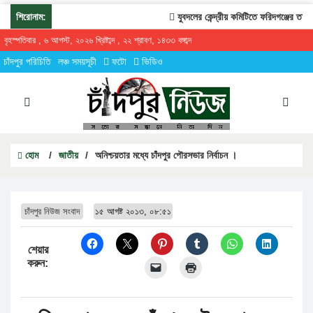
শিরোনাম:
যুবদলের কেন্দ্রীয় কমিটিতে ফরিদগঞ্জের তারেকু
বৃহস্পতিবার , ৬ আগস্ট, ২০২৬ খ্রিষ্টাব্দ , ২২ শ্রাবণ, ১৪৩৩ বঙ্গাব্দ
চাঁদপুর পরিচিতি
লঞ্চ সময়সূচী
ফটো
ভিডিও
হোম
/
জাতীয়
/
অনিশ্চয়তার মধ্যে চাঁদপুর পৌরসভার নির্বাচন ।
চাঁদপুর নিউজ সংবাদ
১৫ আগষ্ট ২০১৩, ০৮:৫১
শেয়ার
করুন: