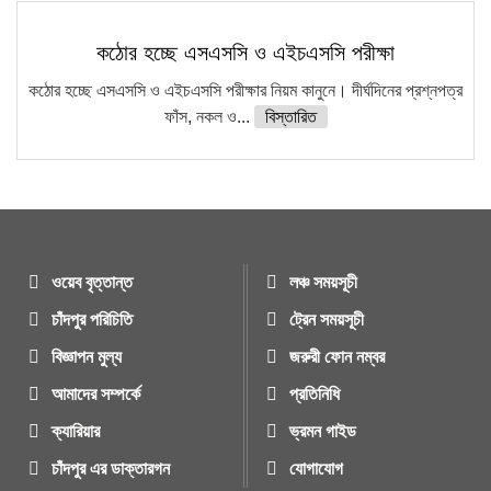
কঠোর হচ্ছে এসএসসি ও এইচএসসি পরীক্ষা
কঠোর হচ্ছে এসএসসি ও এইচএসসি পরীক্ষার নিয়ম কানুনে। দীর্ঘদিনের প্রশ্নপত্র
ফাঁস, নকল ও...
বিস্তারিত
ওয়েব বৃত্তান্ত
লঞ্চ সময়সূচী
চাঁদপুর পরিচিতি
ট্রেন সময়সূচী
বিজ্ঞাপন মুল্য
জরুরী ফোন নম্বর
আমাদের সম্পর্কে
প্রতিনিধি
ক্যারিয়ার
ভ্রমন গাইড
চাঁদপুর এর ডাক্তারগন
যোগাযোগ