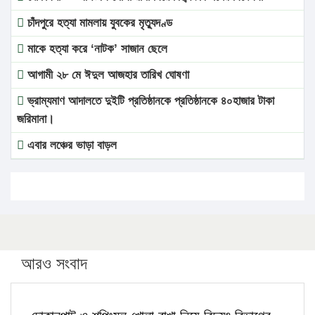
চাঁদপুরে হত্যা মামলায় যুবকের মৃত্যুদণ্ড
মাকে হত্যা করে ‘নাটক’ সাজান ছেলে
আগামী ২৮ মে ঈদুল আজহার তারিখ ঘোষণা
ভ্রাম্যমাণ আদালতে দুইটি প্রতিষ্ঠানকে প্রতিষ্ঠানকে ৪০হাজার টাকা
জরিমানা।
এবার লঞ্চের ভাড়া বাড়ল
১৭ থেকে ২১ শতাংশ বিদ্যুতের দাম বাড়ানোর প্রস্তাব পিডিবির
১৬ মে চাঁদপুর ও ২৫ মে ফেনী সফরে যাবেন প্রধানমন্ত্রী
উচ্চশিক্ষায় গৌরবময় অর্জন: পূর্ণ স্কলারশিপে যুক্তরাষ্ট্রে পিএইচডি
করছেন কুয়েটের কৃতি…
আরও সংবাদ
সারা দেশে বজ্রাঘাতে ১৪ জনের প্রাণহানি
কঠোর হচ্ছে এসএসসি ও এইচএসসি পরীক্ষা