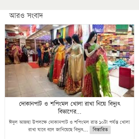
উচ্চশিক্ষায় গৌরবময় অর্জন: পূর্ণ স্কলারশিপে যুক্তরাষ্ট্রে
পিএইচডি করছেন কুয়েটের কৃতি…
আরও সংবাদ
সারা দেশে বজ্রাঘাতে ১৪ জনের প্রাণহানি
কঠোর হচ্ছে এসএসসি ও এইচএসসি পরীক্ষা
ফরিদগঞ্জে আগুনে পুড়লো ৬ ব্যবসা প্রতিষ্ঠান
দোকানপাট ও শপিংমল খোলা রাখা নিয়ে বিদ্যুৎ
বিভাগের…
ঈদুল আজহা উপলক্ষে দোকানপাট ও শপিংমল রাত ১০টা পর্যন্ত খোলা
রাখা যাবে বলে জানিয়েছে বিদ্যুৎ...
বিস্তারিত