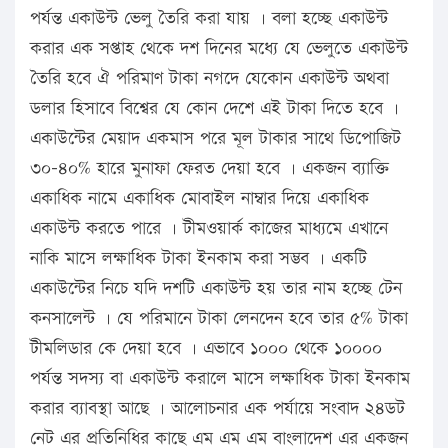
পর্যন্ত একাউন্ট ভেলু তৈরি করা যায় । বলা হচ্ছে একাউন্ট
করার এক সপ্তাহ থেকে দশ দিনের মধ্যে যে ভেলুতে একাউন্ট
তৈরি হবে ঐ পরিমাণ টাকা নগদে যেকোন একাউন্ট অথবা
ডলার হিসাবে বিশ্বের যে কোন দেশে এই টাকা দিতে হবে ।
একাউন্টের মেয়াদ একমাস পরে মূল টাকার সাথে ডিপোজিট
৩০-৪০% হারে মুনাফা ফেরত দেয়া হবে । একজন ব্যাক্তি
একাধিক নামে একাধিক মোবাইল নাম্বার দিয়ে একাধিক
একাউন্ট করতে পারে । টীমওয়ার্ক কাজের মাধ্যমে এখানে
নাকি মাসে লক্ষাধিক টাকা ইনকাম করা সম্ভব । একটি
একাউন্টের নিচে যদি দশটি একাউন্ট হয় তার নাম হচ্ছে টেন
কনসালেন্ট । যে পরিমানে টাকা লেনদেন হবে তার ৫% টাকা
টীমলিডার কে দেয়া হবে । এভাবে ১০০০ থেকে ১০০০০
পর্যন্ত সদস্য বা একাউন্ট করালে মাসে লক্ষাধিক টাকা ইনকাম
করার ব্যাবস্থা আছে । আলোচনার এক পর্যায়ে সংবাদ ২৪ডট
নেট এর প্রতিনিধির কাছে এম এম এম বাংলাদেশ এর একজন