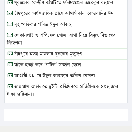
যুবদলের কেন্দ্রীয় কমিটিতে ফরিদগঞ্জের তারেকুর রহমান
চাঁদপুরের অর্ধশতাধিক গ্রামে আগামীকাল কোরবানির ঈদ
বৃহস্পতিবার পবিত্র ঈদুল আজহা
দোকানপাট ও শপিংমল খোলা রাখা নিয়ে বিদ্যুৎ বিভাগের
নির্দেশনা
চাঁদপুরে হত্যা মামলায় যুবকের মৃত্যুদণ্ড
মাকে হত্যা করে ‘নাটক’ সাজান ছেলে
আগামী ২৮ মে ঈদুল আজহার তারিখ ঘোষণা
ভ্রাম্যমাণ আদালতে দুইটি প্রতিষ্ঠানকে প্রতিষ্ঠানকে ৪০হাজার
টাকা জরিমানা।
এবার লঞ্চের ভাড়া বাড়ল
১৭ থেকে ২১ শতাংশ বিদ্যুতের দাম বাড়ানোর প্রস্তাব পিডিবির
১৬ মে চাঁদপুর ও ২৫ মে ফেনী সফরে যাবেন প্রধানমন্ত্রী