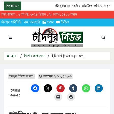
শিরোনাম:
যুবদলের কেন্দ্রীয় কমিটিতে ফরিদগঞ্জের তারেক
বৃহস্পতিবার , ৬ আগস্ট, ২০২৬ খ্রিষ্টাব্দ , ২২ শ্রাবণ, ১৪৩৩ বঙ্গাব্দ
চাঁদপুর পরিচিতি
লঞ্চ সময়সূচী
ফটো
ভিডিও
হোম
/
বিশেষ প্রতিবেদন
/
ইউনিপে টু এর নতুন রূপ!
চাঁদপুর নিউজ সংবাদ
২৪ নভেম্বার ২০১৩, ১৩:০৬
শেয়ার
করুন: