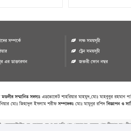
ের সম্পর্কে
লঞ্চ সময়সূচী
রিয়ার
ট্রেন সময়সূচী
পুর এর ডাক্তারগন
জরুরী ফোন নম্বর
া মন্ডলীর সম্মানিত সদস্যঃ
এডভোকেট শাহরিয়ার মাহমুদ,মোঃ মাহবুবুর রহমান পাট
জিনিয়ার মোঃ জিহাদুল ইসলাম শরীফ
সম্পাদকঃ
মোঃ মামুনুর রশিদ
বিজ্ঞাপন ও সা
 ওয়েবসাইটের যে কোনো লেখা বা ছবি পুনঃপ্রকাশের ক্ষেত্রে ঋন স্বীকার বাঞ্চনীয