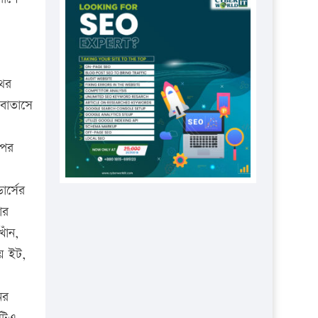
প্রতিষ্ঠানকে ৪০হাজার টাকা জরিমানা।
এবার লঞ্চের ভাড়া বাড়ল
১৭ থেকে ২১ শতাংশ বিদ্যুতের দাম
বাড়ানোর প্রস্তাব পিডিবির
াথর
১৬ মে চাঁদপুর ও ২৫ মে ফেনী সফরে
 বাতাসে
যাবেন প্রধানমন্ত্রী
 পর
উচ্চশিক্ষায় গৌরবময় অর্জন: পূর্ণ
স্কলারশিপে যুক্তরাষ্ট্রে পিএইচডি করছেন
কুয়েটের কৃতি…
ার্সের
ার
সারা দেশে বজ্রাঘাতে ১৪ জনের
প্রাণহানি
াঁন,
য় ইট,
কঠোর হচ্ছে এসএসসি ও এইচএসসি
পরীক্ষা
ের
ফরিদগঞ্জে আগুনে পুড়লো ৬ ব্যবসা