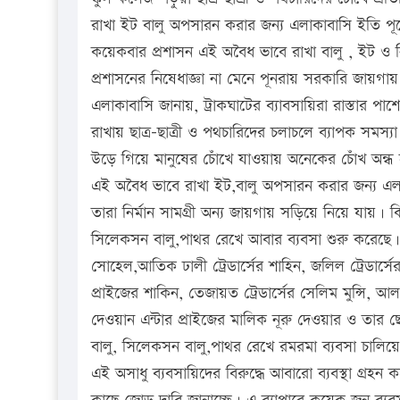
রাখা ইট বালু অপসারন করার জন্য এলাকাবাসি ইতি পূর
কয়েকবার প্রশাসন এই অবৈধ ভাবে রাখা বালু , ইট ও ন
প্রশাসনের নিষেধাজ্ঞা না মেনে পূনরায় সরকারি জায়গায় 
এলাকাবাসি জানায়, ট্রাকঘাটের ব্যাবসায়িরা রাস্তার 
রাখায় ছাত্র-ছাত্রী ও পথচারিদের চলাচলে ব্যাপক সমস্য
উড়ে গিয়ে মানুষের চোঁখে যাওয়ায় অনেকের চোঁখ অন্
এই অবৈধ ভাবে রাখা ইট,বালু অপসারন করার জন্য এলা
তারা নির্মান সামগ্রী অন্য জায়গায় সড়িয়ে নিয়ে যায়।
সিলেকসন বালু,পাথর রেখে আবার ব্যবসা শুরু করেছে। এদ
সোহেল,আতিক ঢালী ট্রেডার্সের শাহিন, জলিল ট্রেডার্সের 
প্রাইজের শাকিন, তেজায়ত ট্রেডার্সের সেলিম মুন্সি, আল
দেওয়ান এন্টার প্রাইজের মালিক নূরু দেওয়ার ও তার 
বালু, সিলেকসন বালু,পাথর রেখে রমরমা ব্যবসা চালিয়ে
এই অসাধু ব্যবসায়িদের বিরুদ্ধে আবারো ব্যবস্থা গ্রহন