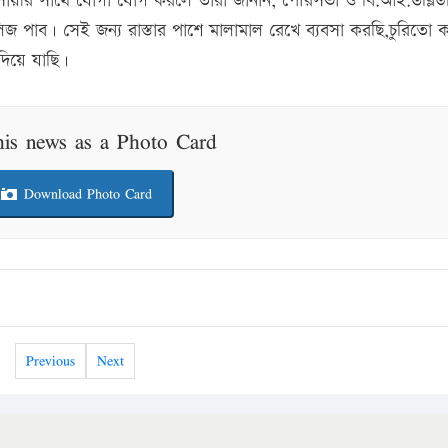
যবসায়ীর সাথে যোগা যোগ করলে তারা জানান, পৌরসভা ও বি.আই.ডব্লিউ
পাব। সেই জন্য রাস্তার পাশে মালামাল রেখে ব্যবসা করছি,চুরিতো 
দিয়ে যাছি।
his news as a Photo Card
Download Photo Card
Previous
Next