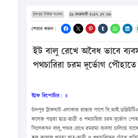
চাঁদপুর নিউজ সংবাদ
১৯ ফেব্রুয়ারী ২০১৭, ১৭:৩৯
শেয়ার করুন:
ইট বালু রেখে অবৈধ ভাবে ব্যবসা
পথচারিরা চরম দূর্ভোগ পৌহাত
স্টাফ রিপোর্টার: ॥
চাঁদপুর ট্রাকঘাট এলাকার রাস্তার পাশে বি.আই.ডব্লি
কলেজ পড়য়া ছাত্র-ছাত্রী ও পথচারিরা চরম দূর্ভোগ পোহা
সিলেকসন বালু,পাথর রেখে রমরমা ব্যবসা চালিয়ে যাচ্ছে
স্কুল কলেজ পড়ুয়া ছাত্র-ছাত্রী ও পথচারিদের চোঁখে প্র