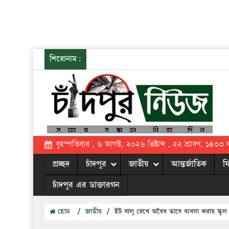
শিরোনাম:
বৃহস্পতিবার , ৬ আগস্ট, ২০২৬ খ্রিষ্টাব্দ , ২২ শ্রাবণ, ১৪৩৩ বঙ্
প্রচ্ছদ
চাঁদপুর
জাতীয়
আন্তর্জাতিক
ফ
চাঁদপুর এর ডাক্তারগন
হোম
/
জাতীয়
/
ইট বালু রেখে অবৈধ ভাবে ব্যবসা করায় স্কুল