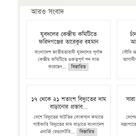
আরও সংবাদ
যুবদলের কেন্দ্রীয় কমিটিতে
চা
ফরিদগঞ্জের তারেকুর রহমান
আ
বাংলাদেশ জাতীয়তাবাদী যুবদলের পূর্ণাঙ্গ
সৌদি আর
কেন্দ্রীয় কমিটিতে গুরুত্বপূর্ণ পদ লাভ
আগামীক
করেছেন...
বিস্তারিত
১৭ থেকে ২১ শতাংশ বিদ্যুতের দাম
সারা
বাড়ানোর প্রস্তাব…
দেশে বিদ্যুতের ঘাটতির লোকসান কমাতে
দেশের
পাইকারি বিদ্যুতের দাম বাড়াতে বাংলাদেশ
বজ্রাপাত
এনার্জি রেগুলেটরি...
বিস্তারিত