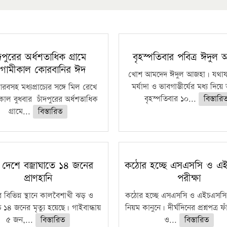
ঁদপুরের অর্ধশতাধিক গ্রামে
বৃহস্পতিবার পবিত্র ঈদুল
গামীকাল কোরবানির ঈদ
খোশ আমদেদ ঈদুল আজহা। যথাযথ
মর্যাদা ও ভাবগাম্ভীর্যের মধ্য দিয়
বসহ মধ্যপ্রাচ্যের সঙ্গে মিল রেখে
বৃহস্পতিবার ১০...
বিস্তারি
াল বুধবার চাঁদপুরের অর্ধশতাধিক
গ্রামে...
বিস্তারিত
 দেশে বজ্রাঘাতে ১৪ জনের
কঠোর হচ্ছে এসএসসি ও এ
প্রাণহানি
পরীক্ষা
 বিভিন্ন স্থানে কালবৈশাখী ঝড় ও
কঠোর হচ্ছে এসএসসি ও এইচএসসি 
ে ১৪ জনের মৃত্যু হয়েছে। গাইবান্ধায়
নিয়ম কানুনে। দীর্ঘদিনের প্রশ্নপত্র 
৫ জন,...
বিস্তারিত
ও...
বিস্তারিত