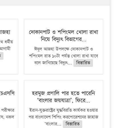
 আজহা
দোকানপাট ও শপিংমল খোলা রাখা
নিয়ে বিদ্যুৎ বিভাগের…
 ধর্মীয়
ে আগামী
ঈদুল আজহা উপলক্ষে দোকানপাট ও
ত
শপিংমল রাত ১০টা পর্যন্ত খোলা রাখা যাবে
বলে জানিয়েছে বিদ্যুৎ...
বিস্তারিত
ইচএসসি
হরমুজ প্রণালি পার হতে পারেনি
‘বাংলার জয়যাত্রা’, ফিরে…
পরীক্ষার
ইরান-যুক্তরাষ্ট্রের যুদ্ধবিরতি কার্যকর হওয়ার
ফাঁস, নকল
পর বাংলাদেশ শিপিং করপোরেশনের জাহাজ
‘বাংলার...
বিস্তারিত