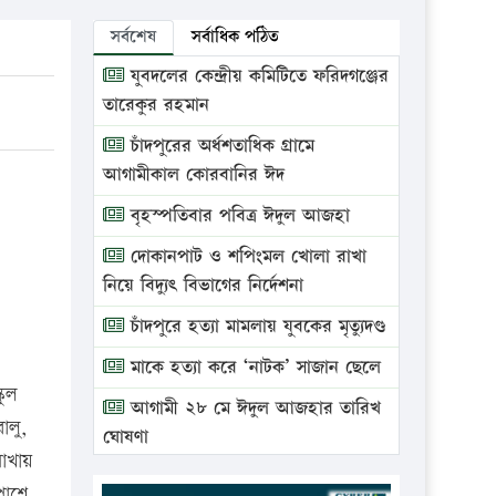
সর্বশেষ
সর্বাধিক পঠিত
যুবদলের কেন্দ্রীয় কমিটিতে ফরিদগঞ্জের
তারেকুর রহমান
চাঁদপুরের অর্ধশতাধিক গ্রামে
আগামীকাল কোরবানির ঈদ
বৃহস্পতিবার পবিত্র ঈদুল আজহা
দোকানপাট ও শপিংমল খোলা রাখা
নিয়ে বিদ্যুৎ বিভাগের নির্দেশনা
চাঁদপুরে হত্যা মামলায় যুবকের মৃত্যুদণ্ড
মাকে হত্যা করে ‘নাটক’ সাজান ছেলে
কুল
আগামী ২৮ মে ঈদুল আজহার তারিখ
ালু,
ঘোষণা
রাখায়
ভ্রাম্যমাণ আদালতে দুইটি প্রতিষ্ঠানকে
পাশে