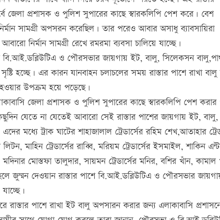
্বে জেলা প্রশাসক ও পুলিশ সুপারের কাছে স্বারকলিপি পেশ করে। বেশ
ির্মান সামগ্রী অপসরন করেছিল। তার পরেও আবার অসাধু ব্যাবসায়িরা
আবারো নির্মান সামগ্রী রেখে রমরমা ব্যবসা চালিয়ে যাচ্ছে।
পাশে বি.আই.ডব্লিউটিএ ও পৌরসভার জায়গায় ইট, বালু, সিলেকসন বালু,প
া সৃষ্টি হচ্ছে। এর কারন যানবাহন চলাচলের সময় রাস্তার পাশে রাখা বালু
ধ হওয়ার উপক্রম হয়ে পড়েছে।
কাবাসি জেলা প্রশাসক ও পুলিশ সুপারের কাছে স্বারকলিপি পেশ করার
 কিছুদিন যেতে না যেতেই আবারো সেই রাস্তার পাশের জায়গায় ইট, বালু,
ের মধ্যে ট্রাক ঘাটের শাহাজালাল ট্রেডার্সের রহিম শেখ,আতাহার ট্রেড
লিটন, মাহিন ট্রেডার্সের রাব্বি, মরিয়ম ট্রেডার্সের ইসমাইল, শাকিন এন্ট
 মদিনার মোস্তফা তালুদার, সায়মন ট্রেডার্সের মনির, বশির খাঁন, কামাল খ
ছেলে জুম্মন দেওয়ান রাস্তার পাশে বি.আই.ডব্লিউটিএ ও পৌরসভার জায়গা
 যাচ্ছে।
 করে রাস্তার পাশে রাখা ইট বালু অপসারন করার জন্য এলাকাবাসি প্রশাসন