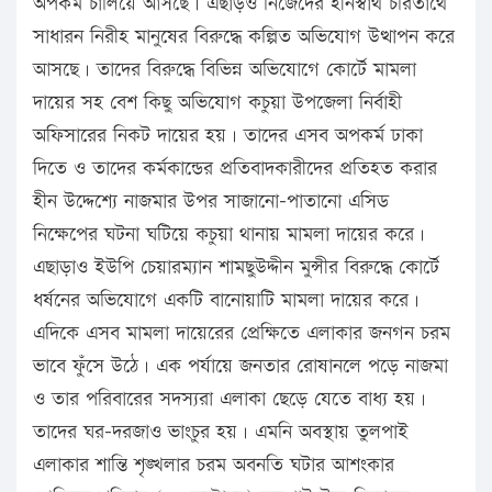
অপকর্ম চালিয়ে আসছে। এছাড়ও নিজেদের হীনস্বার্থ চরিতার্থে
সাধারন নিরীহ মানুষের বিরুদ্ধে কল্পিত অভিযোগ উত্থাপন করে
আসছে। তাদের বিরুদ্ধে বিভিন্ন অভিযোগে কোর্টে মামলা
দায়ের সহ বেশ কিছু অভিযোগ কচুয়া উপজেলা নির্বাহী
অফিসারের নিকট দায়ের হয়। তাদের এসব অপকর্ম ঢাকা
দিতে ও তাদের কর্মকান্ডের প্রতিবাদকারীদের প্রতিহত করার
হীন উদ্দেশ্যে নাজমার উপর সাজানো-পাতানো এসিড
নিক্ষেপের ঘটনা ঘটিয়ে কচুয়া থানায় মামলা দায়ের করে।
এছাড়াও ইউপি চেয়ারম্যান শামছুউদ্দীন মুন্সীর বিরুদ্ধে কোর্টে
ধর্ষনের অভিযোগে একটি বানোয়াটি মামলা দায়ের করে।
এদিকে এসব মামলা দায়েরের প্রেক্ষিতে এলাকার জনগন চরম
ভাবে ফুঁসে উঠে। এক পর্যায়ে জনতার রোষানলে পড়ে নাজমা
ও তার পরিবারের সদস্যরা এলাকা ছেড়ে যেতে বাধ্য হয়।
তাদের ঘর-দরজাও ভাংচুর হয়। এমনি অবস্থায় তুলপাই
এলাকার শান্তি শৃঙ্খলার চরম অবনতি ঘটার আশংকার