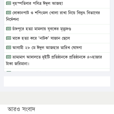
বৃহস্পতিবার পবিত্র ঈদুল আজহা
দোকানপাট ও শপিংমল খোলা রাখা নিয়ে বিদ্যুৎ বিভাগের
নির্দেশনা
চাঁদপুরে হত্যা মামলায় যুবকের মৃত্যুদণ্ড
মাকে হত্যা করে ‘নাটক’ সাজান ছেলে
আগামী ২৮ মে ঈদুল আজহার তারিখ ঘোষণা
ভ্রাম্যমাণ আদালতে দুইটি প্রতিষ্ঠানকে প্রতিষ্ঠানকে ৪০হাজার
টাকা জরিমানা।
এবার লঞ্চের ভাড়া বাড়ল
১৭ থেকে ২১ শতাংশ বিদ্যুতের দাম বাড়ানোর প্রস্তাব পিডিবির
১৬ মে চাঁদপুর ও ২৫ মে ফেনী সফরে যাবেন প্রধানমন্ত্রী
উচ্চশিক্ষায় গৌরবময় অর্জন: পূর্ণ স্কলারশিপে যুক্তরাষ্ট্রে
পিএইচডি করছেন কুয়েটের কৃতি…
আরও সংবাদ