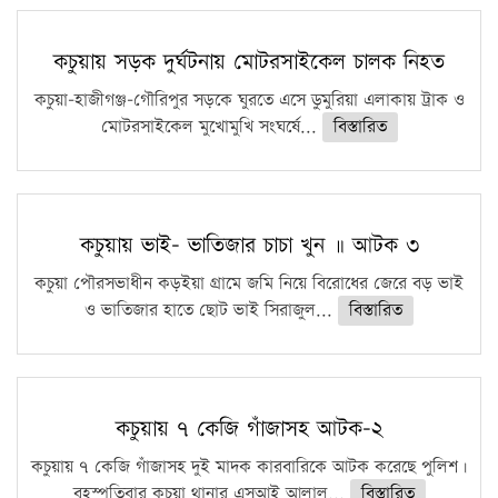
সারা দেশে বজ্রাঘাতে ১৪ জনের প্রাণহানি
কঠোর হচ্ছে এসএসসি ও এইচএসসি পরীক্ষা
কচুয়ায় সড়ক দুর্ঘটনায় মোটরসাইকেল চালক নিহত
ফরিদগঞ্জে আগুনে পুড়লো ৬ ব্যবসা প্রতিষ্ঠান
কচুয়া-হাজীগঞ্জ-গৌরিপুর সড়কে ঘুরতে এসে ডুমুরিয়া এলাকায় ট্রাক ও
মোটরসাইকেল মুখোমুখি সংঘর্ষে...
বিস্তারিত
কচুয়ায় ভাই- ভাতিজার চাচা খুন ॥ আটক ৩
কচুয়া পৌরসভাধীন কড়ইয়া গ্রামে জমি নিয়ে বিরোধের জেরে বড় ভাই
ও ভাতিজার হাতে ছোট ভাই সিরাজুল...
বিস্তারিত
কচুয়ায় ৭ কেজি গাঁজাসহ আটক-২
কচুয়ায় ৭ কেজি গাঁজাসহ দুই মাদক কারবারিকে আটক করেছে পুলিশ।
বৃহস্পতিবার কচুয়া থানার এসআই আলাল...
বিস্তারিত