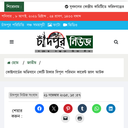
শিরোনাম:
যুবদলের কেন্দ্রীয় কমিটিতে ফরিদগঞ্জের তা
শনিবার , ৮ আগস্ট, ২০২৬ খ্রিষ্টাব্দ , ২৪ শ্রাবণ, ১৪৩৩ বঙ্গাব্দ
চাঁদপুর পরিচিতি
লঞ্চ সময়সূচী
ফটো
ভিডিও
হোম
/
জাতীয়
/
কোষ্টগার্ডের অভিযানে কোটি টাকার বিপুল পরিমান কারেন্ট জাল আটক
চাঁদপুর নিউজ সংবাদ
২১ নভেম্বার ২০১৫, ১৫:৫৭
শেয়ার
করুন: