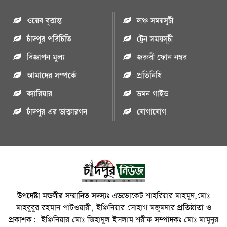
ওয়েব বৃত্তান্ত
লঞ্চ সময়সূচী
চাঁদপুর পরিচিতি
ট্রেন সময়সূচী
বিজ্ঞাপন মুল্য
জরুরী ফোন নম্বর
আমাদের সম্পর্কে
প্রতিনিধি
ক্যারিয়ার
ভ্রমন গাইড
চাঁদপুর এর ডাক্তারগন
যোগাযোগ
উপদেষ্টা মন্ডলীর সম্মানিত সদস্যঃ
এডভোকেট শাহরিয়ার মাহমুদ,মোঃ
মাহবুবুর রহমান পাটওয়ারী, ইঞ্জিনিয়ার সোহাগ মজুমদার
প্রতিষ্ঠাতা ও
প্রকাশক:
ইঞ্জিনিয়ার মোঃ জিহাদুল ইসলাম শরীফ
সম্পাদকঃ
মোঃ মামুনুর