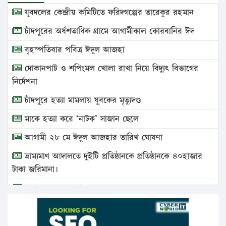
যুবদলের কেন্দ্রীয় কমিটিতে ফরিদগঞ্জের তারেকুর রহমান
চাঁদপুরের অর্ধশতাধিক গ্রামে আগামীকাল কোরবানির ঈদ
বৃহস্পতিবার পবিত্র ঈদুল আজহা
দোকানপাট ও শপিংমল খোলা রাখা নিয়ে বিদ্যুৎ বিভাগের
নির্দেশনা
চাঁদপুরে হত্যা মামলায় যুবকের মৃত্যুদণ্ড
মাকে হত্যা করে ‘নাটক’ সাজান ছেলে
আগামী ২৮ মে ঈদুল আজহার তারিখ ঘোষণা
ভ্রাম্যমাণ আদালতে দুইটি প্রতিষ্ঠানকে প্রতিষ্ঠানকে ৪০হাজার
টাকা জরিমানা।
এবার লঞ্চের ভাড়া বাড়ল
১৭ থেকে ২১ শতাংশ বিদ্যুতের দাম বাড়ানোর প্রস্তাব পিডিবির
১৬ মে চাঁদপুর ও ২৫ মে ফেনী সফরে যাবেন প্রধানমন্ত্রী