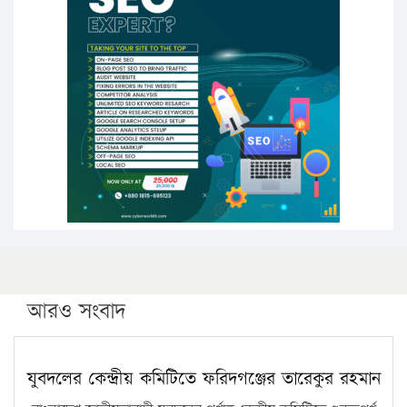
উচ্চশিক্ষায় গৌরবময় অর্জন: পূর্ণ স্কলারশিপে যুক্তরাষ্ট্রে
পিএইচডি করছেন কুয়েটের কৃতি…
সারা দেশে বজ্রাঘাতে ১৪ জনের প্রাণহানি
কঠোর হচ্ছে এসএসসি ও এইচএসসি পরীক্ষা
ফরিদগঞ্জে আগুনে পুড়লো ৬ ব্যবসা প্রতিষ্ঠান
আরও সংবাদ
যুবদলের কেন্দ্রীয় কমিটিতে ফরিদগঞ্জের তারেকুর রহমান