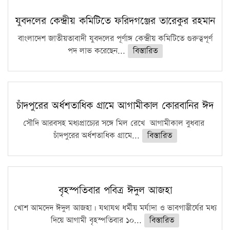
কঠোর হচ্ছে এসএসসি ও এইচএসসি পরীক্ষা
যুবদলের কেন্দ্রীয় কমিটিতে ফরিদগঞ্জের তারেকুর রহমান
ফরিদগঞ্জে আগুনে পুড়লো ৬ ব্যবসা প্রতিষ্ঠান
বাংলাদেশ জাতীয়তাবাদী যুবদলের পূর্ণাঙ্গ কেন্দ্রীয় কমিটিতে গুরুত্বপূর্ণ
পদ লাভ করেছেন...
বিস্তারিত
চাঁদপুরের অর্ধশতাধিক গ্রামে আগামীকাল কোরবানির ঈদ
সৌদি আরবসহ মধ্যপ্রাচ্যের সঙ্গে মিল রেখে আগামীকাল বুধবার
চাঁদপুরের অর্ধশতাধিক গ্রামে...
বিস্তারিত
বৃহস্পতিবার পবিত্র ঈদুল আজহা
খোশ আমদেদ ঈদুল আজহা। যথাযথ ধর্মীয় মর্যাদা ও ভাবগাম্ভীর্যের মধ্য
দিয়ে আগামী বৃহস্পতিবার ১০...
বিস্তারিত