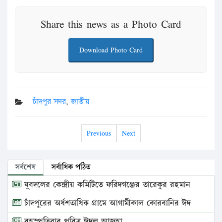
Share this news as a Photo Card
Download Photo Card
চাঁদপুর সদর
,
জাতীয়
Previous
Next
সর্বশেষ
সর্বাধিক পঠিত
যুবদলের কেন্দ্রীয় কমিটিতে ফরিদগঞ্জের তারেকুর রহমান
চাঁদপুরের অর্ধশতাধিক গ্রামে আগামীকাল কোরবানির ঈদ
বৃহস্পতিবার পবিত্র ঈদুল আজহা