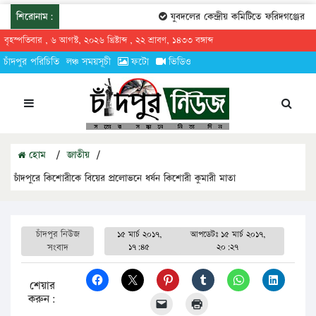
শিরোনাম:
যুবদলের কেন্দ্রীয় কমিটিতে ফরিদগঞ্জের তার
বৃহস্পতিবার , ৬ আগস্ট, ২০২৬ খ্রিষ্টাব্দ , ২২ শ্রাবণ, ১৪৩৩ বঙ্গাব্দ
চাঁদপুর পরিচিতি
লঞ্চ সময়সূচী
ফটো
ভিডিও
হোম
/
জাতীয়
/
চাঁদপুরে কিশোরীকে বিয়ের প্রলোভনে ধর্ষন কিশোরী কুমারী মাতা
চাঁদপুর নিউজ
১৫ মার্চ ২০১৭,
আপডেটঃ
১৫ মার্চ ২০১৭,
সংবাদ
১৭:৪৫
২০:২৭
শেয়ার
করুন: