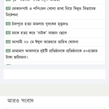
দোকানপাট ও শপিংমল খোলা রাখা নিয়ে বিদ্যুৎ বিভাগের
নির্দেশনা
চাঁদপুরে হত্যা মামলায় যুবকের মৃত্যুদণ্ড
মাকে হত্যা করে ‘নাটক’ সাজান ছেলে
আগামী ২৮ মে ঈদুল আজহার তারিখ ঘোষণা
ভ্রাম্যমাণ আদালতে দুইটি প্রতিষ্ঠানকে প্রতিষ্ঠানকে ৪০হাজার
টাকা জরিমানা।
এবার লঞ্চের ভাড়া বাড়ল
১৭ থেকে ২১ শতাংশ বিদ্যুতের দাম বাড়ানোর প্রস্তাব পিডিবির
১৬ মে চাঁদপুর ও ২৫ মে ফেনী সফরে যাবেন প্রধানমন্ত্রী
উচ্চশিক্ষায় গৌরবময় অর্জন: পূর্ণ স্কলারশিপে যুক্তরাষ্ট্রে
পিএইচডি করছেন কুয়েটের কৃতি…
আরও সংবাদ
সারা দেশে বজ্রাঘাতে ১৪ জনের প্রাণহানি