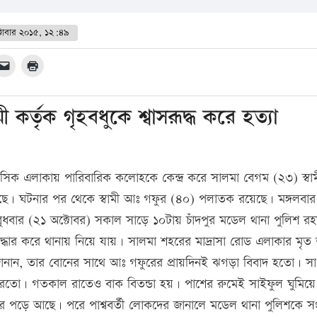
্টোবার ২০১৫, ১২:৪৯
কর্তৃক গৃহবধুকে শ্বাসরূদ্ধ করে হত্যা
িক এলাকায় পারিবারিক কলোহকে কেন্দ্র করে সালমা বেগম (২৩) স্বা
গেছে। ঘটনার পর থেকে স্বামী আঃ গফুর (৪০) পলাতক রয়েছে। মঙ্গলবার
ধবার (২১ অক্টোবর) সকাল সাড়ে ১০টায় চাঁদপুর মডেল থানা পুলিশ র
্ধার করে থানায় নিয়ে যায়। সালমা শহরের মাদ্রাসা রোড এলাকার মৃত
ানান, তার বোনের সাথে আঃ গফুরের প্রায়দিনই ঝগড়া বিবাদ হতো। সা
রতো। গতকাল রাতেও বাক বিতন্ডা হয়। পাশের রুমেই সাইফুল ঘুমিয়
ে পড়ে আছে। পরে পাশ্ববর্তী লোকদের জানালে মডেল থানা পুলিশকে স