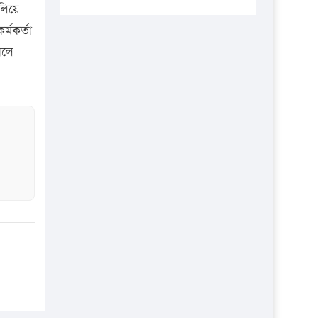
প্রতিষ্ঠানকে ৪০হাজার টাকা জরিমানা।
লিয়ে
্মকর্তা
এবার লঞ্চের ভাড়া বাড়ল
সলে
১৭ থেকে ২১ শতাংশ বিদ্যুতের দাম
বাড়ানোর প্রস্তাব পিডিবির
১৬ মে চাঁদপুর ও ২৫ মে ফেনী সফরে
যাবেন প্রধানমন্ত্রী
উচ্চশিক্ষায় গৌরবময় অর্জন: পূর্ণ
স্কলারশিপে যুক্তরাষ্ট্রে পিএইচডি করছেন
কুয়েটের কৃতি…
সারা দেশে বজ্রাঘাতে ১৪ জনের
প্রাণহানি
কঠোর হচ্ছে এসএসসি ও এইচএসসি
পরীক্ষা
ফরিদগঞ্জে আগুনে পুড়লো ৬ ব্যবসা