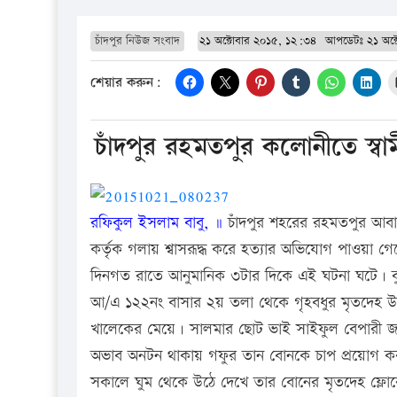
চাঁদপুর নিউজ সংবাদ
২১ অক্টোবার ২০১৫, ১২:৩৪
আপডেটঃ
২১ অক
শেয়ার করুন:
চাঁদপুর রহমতপুর কলোনীতে স্বামী 
রফিকুল ইসলাম বাবু, ॥
চাঁদপুর শহরের রহমতপুর আবাস
কর্তৃক গলায় শ্বাসরূদ্ধ করে হত্যার অভিযোগ পাওয়া 
দিনগত রাতে আনুমানিক ৩টার দিকে এই ঘটনা ঘটে। বু
আ/এ ১২২নং বাসার ২য় তলা থেকে গৃহবধুর মৃতদেহ উদ
খালেকের মেয়ে। সালমার ছোট ভাই সাইফুল বেপারী জ
অভাব অনটন থাকায় গফুর তান বোনকে চাপ প্রয়োগ ক
সকালে ঘুম থেকে উঠে দেখে তার বোনের মৃতদেহ ফ্লোর