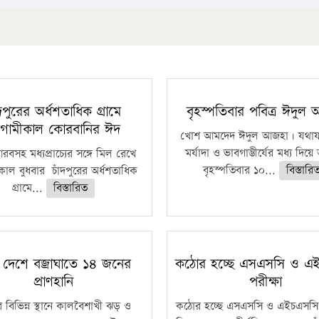
ঁদপুরের অর্ধশতাধিক গ্রামে
বৃহস্পতিবার পবিত্র ঈদুল
গামীকাল কোরবানির ঈদ
খোশ আমদেদ ঈদুল আজহা। যথাযথ
মর্যাদা ও ভাবগাম্ভীর্যের মধ্য দিয়
বসহ মধ্যপ্রাচ্যের সঙ্গে মিল রেখে
বৃহস্পতিবার ১০...
বিস্তারি
াল বুধবার চাঁদপুরের অর্ধশতাধিক
গ্রামে...
বিস্তারিত
 দেশে বজ্রাঘাতে ১৪ জনের
কঠোর হচ্ছে এসএসসি ও এ
প্রাণহানি
পরীক্ষা
 বিভিন্ন স্থানে কালবৈশাখী ঝড় ও
কঠোর হচ্ছে এসএসসি ও এইচএসসি 