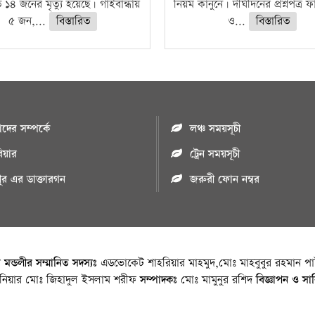
ে ১৪ জনের মৃত্যু হয়েছে। গাইবান্ধায়
নিয়ম কানুনে। দীর্ঘদিনের প্রশ্নপত্র 
৫ জন,...
বিস্তারিত
ও...
বিস্তারিত
ের সম্পর্কে
লঞ্চ সময়সূচী
রিয়ার
ট্রেন সময়সূচী
পুর এর ডাক্তারগন
জরুরী ফোন নম্বর
া মন্ডলীর সম্মানিত সদস্যঃ
এডভোকেট শাহরিয়ার মাহমুদ,মোঃ মাহবুবুর রহমান পাট
জিনিয়ার মোঃ জিহাদুল ইসলাম শরীফ
সম্পাদকঃ
মোঃ মামুনুর রশিদ
বিজ্ঞাপন ও সা