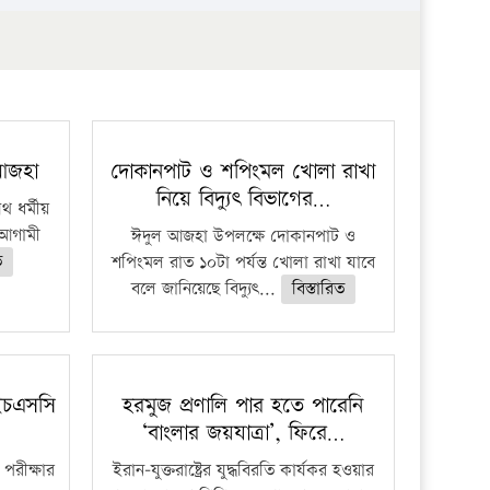
প্রতিষ্ঠান
 আজহা
দোকানপাট ও শপিংমল খোলা রাখা
নিয়ে বিদ্যুৎ বিভাগের…
 ধর্মীয়
ে আগামী
ঈদুল আজহা উপলক্ষে দোকানপাট ও
ত
শপিংমল রাত ১০টা পর্যন্ত খোলা রাখা যাবে
বলে জানিয়েছে বিদ্যুৎ...
বিস্তারিত
ইচএসসি
হরমুজ প্রণালি পার হতে পারেনি
‘বাংলার জয়যাত্রা’, ফিরে…
পরীক্ষার
ইরান-যুক্তরাষ্ট্রের যুদ্ধবিরতি কার্যকর হওয়ার