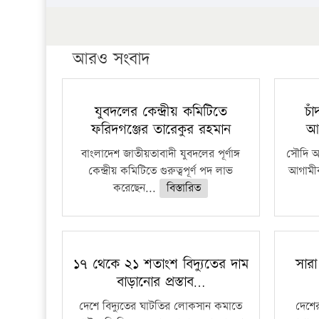
আরও সংবাদ
যুবদলের কেন্দ্রীয় কমিটিতে
চা
ফরিদগঞ্জের তারেকুর রহমান
আ
বাংলাদেশ জাতীয়তাবাদী যুবদলের পূর্ণাঙ্গ
সৌদি আর
কেন্দ্রীয় কমিটিতে গুরুত্বপূর্ণ পদ লাভ
আগামীক
করেছেন...
বিস্তারিত
১৭ থেকে ২১ শতাংশ বিদ্যুতের দাম
সারা
বাড়ানোর প্রস্তাব…
দেশে বিদ্যুতের ঘাটতির লোকসান কমাতে
দেশের